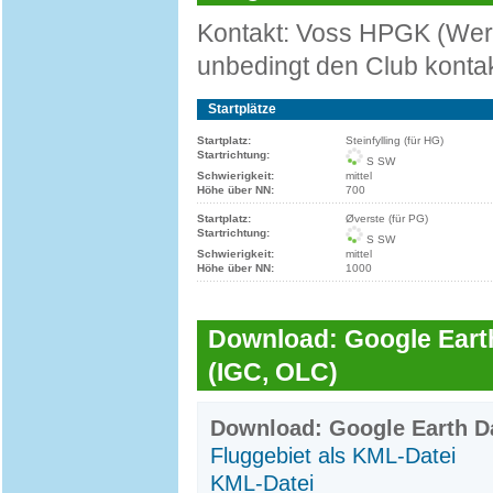
Kontakt: Voss HPGK (Wer n
unbedingt den Club kontak
Startplätze
Startplatz:
Steinfylling (für HG)
Startrichtung:
S SW
Schwierigkeit:
mittel
Höhe über NN:
700
Startplatz:
Øverste (für PG)
Startrichtung:
S SW
Schwierigkeit:
mittel
Höhe über NN:
1000
Download: Google Earth
(IGC, OLC)
Download: Google Earth Da
Fluggebiet als KML-Datei
KML-Datei