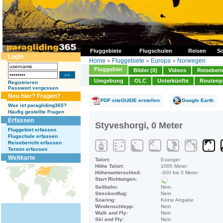
Fluggebiete
Flugschulen
Reisen
So
Login
Home
»
Fluggebiete
»
Europa
»
Norwegen
Fluggebiet
Bilder (0)
Videos
Reiseberi
Umgebung
OLC
Unterkünfte
Routenp
Registrieren
Passwort vergessen
Neu hier? Fragen?
PDF siteGUIDE erstellen
Google Earth
Was ist paragliding365?
Häufig gestellte Fragen
Erfassen
Styveshorgi, 0 Meter
Fluggebiet erfassen
Flugschule erfassen
Reisebericht erfassen
Termin erfassen
Weltkarte
Talort:
Evanger
Höhe Talort:
1000 Meter
Höhenunterschied:
-300 bis 0 Meter
Start Richtungen:
Seilbahn:
Nein
Streckenflug:
Nein
Soaring:
Keine Angabe
Windenschlepp:
Nein
Walk and Fly:
Nein
Ski and Fly:
Nein