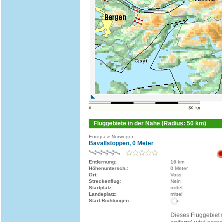
Fluggebiete in der Nähe (Radius: 50 km)
Europa » Norwegen
Bavallstoppen, 0 Meter
Entfernung:
16 km
Höhenuntersch.:
0 Meter
Ort:
Voss
Streckenflug:
Nein
Startplatz:
mittel
Landeplatz:
mittel
Start Richtungen:
Dieses Fluggebiet