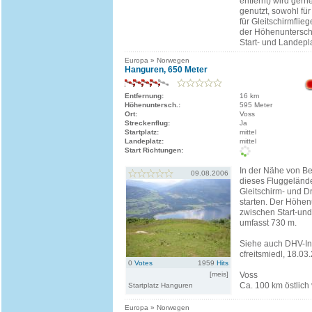
entfernt) wird gern
genutzt, sowohl fü
für Gleitschirmflie
der Höhenuntersch
Start- und Landepl
Europa » Norwegen
Hanguren, 650 Meter
Entfernung:
16 km
Höhenuntersch.:
595 Meter
Ort:
Voss
Streckenflug:
Ja
Startplatz:
mittel
Landeplatz:
mittel
Start Richtungen:
In der Nähe von Be
09.08.2006
dieses Fluggelände
Gleitschirm- und D
starten. Der Höhen
zwischen Start-un
umfasst 730 m.
Siehe auch DHV-In
cfreitsmiedl, 18.03
0
Votes
1959
Hits
[meis]
Voss
Ca. 100 km östlich 
Startplatz Hanguren
Europa » Norwegen