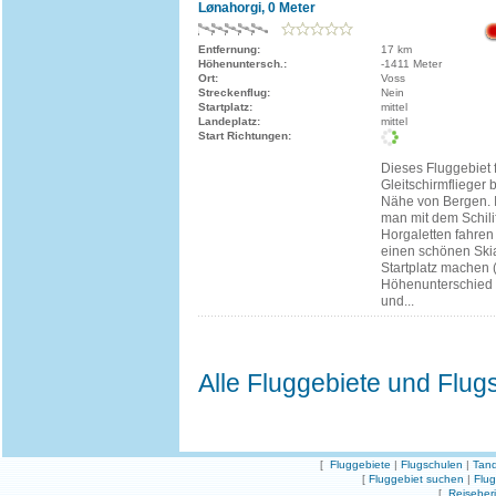
Lønahorgi, 0 Meter
Entfernung:
17 km
Höhenuntersch.:
-1411 Meter
Ort:
Voss
Streckenflug:
Nein
Startplatz:
mittel
Landeplatz:
mittel
Start Richtungen:
Dieses Fluggebiet 
Gleitschirmflieger b
Nähe von Bergen. 
man mit dem Schili
Horgaletten fahren
einen schönen Ski
Startplatz machen 
Höhenunterschied 
und...
Alle Fluggebiete und Flug
[
Fluggebiete
|
Flugschulen
|
Tand
[
Fluggebiet suchen
|
Flu
[
Reiseber