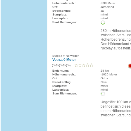
Höhenuntersch.:
-290 Meter
Ort:
Jørpeland
Streckenflug:
Ja
Startplatz:
mittel
Landeplatz:
mittel
Start Richtungen:
280 m Höhenunters
zwischen Start- un
Höhenbegrenzung 
Den Höhenrekord 
Nicolay aufgestellt.
Europa » Norwegen
Votna, 0 Meter
Entfernung:
28 km
Höhenuntersch.:
-1020 Meter
Ort:
Odda
Streckenflug:
Nein
Startplatz:
mittel
Landeplatz:
mittel
Start Richtungen:
Ungefähr 100 km v
befindet sich diese
einem Höhenunter
zwischen Start un