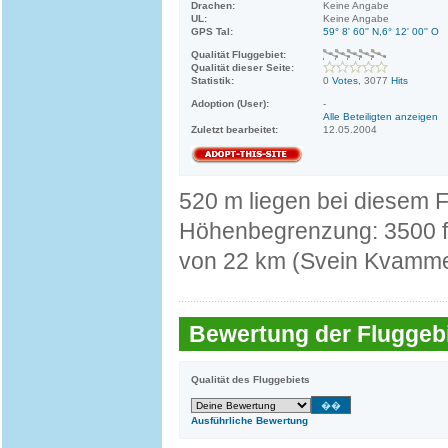
Drachen:
Keine Angabe
UL:
Keine Angabe
GPS Tal:
59° 8' 60'' N,6° 12' 00'' O
Qualität Fluggebiet:
Qualität dieser Seite:
Statistik:
0
Votes
, 3077
Hits
Adoption (User):
-
Alle Beteiligten anzeigen
Zuletzt bearbeitet:
12.05.2004
520 m liegen bei diesem F
Höhenbegrenzung: 3500 ft
von 22 km (Svein Kvamme)
Bewertung der Fluggebi
Qualität des Fluggebiets
Ausführliche Bewertung