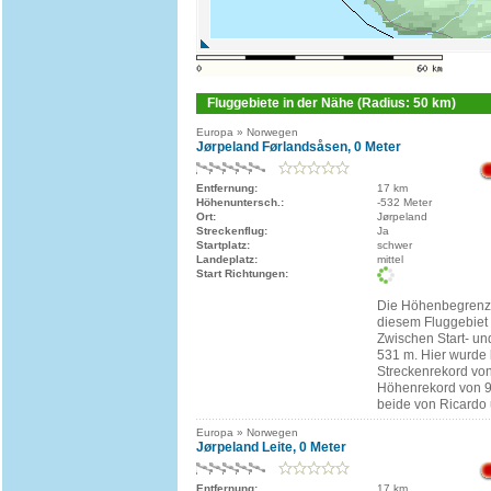
Fluggebiete in der Nähe (Radius: 50 km)
Europa » Norwegen
Jørpeland Førlandsåsen, 0 Meter
Entfernung:
17 km
Höhenuntersch.:
-532 Meter
Ort:
Jørpeland
Streckenflug:
Ja
Startplatz:
schwer
Landeplatz:
mittel
Start Richtungen:
Die Höhenbegrenzu
diesem Fluggebiet 
Zwischen Start- un
531 m. Hier wurde 
Streckenrekord vo
Höhenrekord von 96
beide von Ricardo 
Europa » Norwegen
Jørpeland Leite, 0 Meter
Entfernung:
17 km