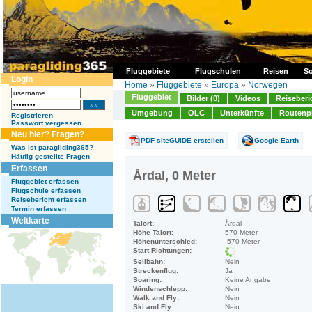
Fluggebiete
Flugschulen
Reisen
So
Login
Home
»
Fluggebiete
»
Europa
»
Norwegen
Fluggebiet
Bilder (0)
Videos
Reiseberi
Umgebung
OLC
Unterkünfte
Routenp
Registrieren
Passwort vergessen
Neu hier? Fragen?
PDF siteGUIDE erstellen
Google Earth
Was ist paragliding365?
Häufig gestellte Fragen
Erfassen
Årdal, 0 Meter
Fluggebiet erfassen
Flugschule erfassen
Reisebericht erfassen
Termin erfassen
Weltkarte
Talort:
Årdal
Höhe Talort:
570 Meter
Höhenunterschied:
-570 Meter
Start Richtungen:
Seilbahn:
Nein
Streckenflug:
Ja
Soaring:
Keine Angabe
Windenschlepp:
Nein
Walk and Fly:
Nein
Ski and Fly:
Nein