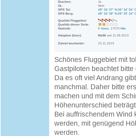
Drachen:
Ja
UL:
Nein
GPS Tal:
48° 34' 37'' N,09° 34' 54'' 
GPS Berg:
48° 34' 38'' N,09° 35' 34'' 
Qualität Fluggebiet:
Qualität dieser Seite:
Statistik:
9
Votes
, 17570
Hits
Adoption (User):
MaWi
seit 11.09.2013
Zuletzt bearbeitet:
23.11.2015
Schönes Fluggebiet mit to
Gastpiloten beachtet bitte
Da es oft viel Andrang gi
manchmal. Daher bitte erst
machen und mit dem Schir
Höhenunterschied beträgt
Bei auffrischendem Wind 
werden, mit genügend Höh
werden.