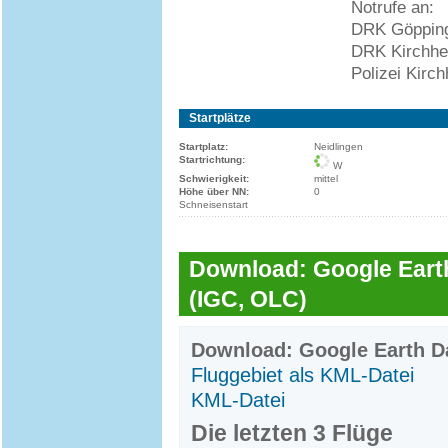
Notrufe an:
DRK Göpping
DRK Kirchhe
Polizei Kirc
Startplätze
Startplatz:
Neidlingen
Startrichtung:
W
Schwierigkeit:
mittel
Höhe über NN:
0
Schneisenstart
Download: Google Earth
(IGC, OLC)
Download: Google Earth Da
Fluggebiet als KML-Datei
KML-Datei
Die letzten 3 Flüge