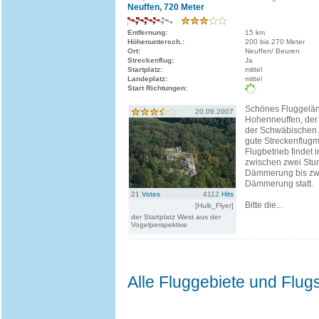
Neuffen, 720 Meter
Entfernung:
15 km
Höhenuntersch.:
200 bis 270 Meter
Ort:
Neuffen/ Beuren
Streckenflug:
Ja
Startplatz:
mittel
Landeplatz:
mittel
Start Richtungen:
Schönes Fluggelän
20.09.2007
Hohenneuffen, der
der Schwäbischen A
gute Streckenflugm
Flugbetrieb findet i
zwischen zwei Stu
Dämmerung bis zw
Dämmerung statt.
21
Votes
4112
Hits
Bitte die...
[Hulk_Flyer]
der Startplatz West aus der
Vogelperspektive
Alle Fluggebiete und Flug