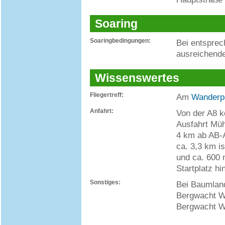
Soaring
Soaringbedingungen:
Bei entspre
ausreichend
Wissenswertes
Fliegertreff:
Am
Wanderp
Anfahrt:
Von der A8 
Ausfahrt Müh
4 km ab AB-A
ca. 3,3 km i
und ca. 600 m
Startplatz h
Sonstiges:
Bei Baumland
Bergwacht W
Bergwacht Wi