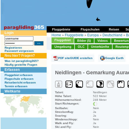
Fluggebiete
Flugschulen
Reisen
So
Login
Home
»
Fluggebiete
»
Europa
»
Deutschland
»
B
Fluggebiet
Bilder (5)
Videos
Bewertung
Umgebung
OLC
Unterkünfte
Routenp
Registrieren
Passwort vergessen
Neu hier? Fragen?
PDF siteGUIDE erstellen
Google Earth
Was ist paragliding365?
Häufig gestellte Fragen
Erfassen
Neidlingen - Gemarkung Aurac
Fluggebiet erfassen
Flugschule erfassen
Reisebericht erfassen
Termin erfassen
Weltkarte
Talort:
Neidlingen
Höhe Talort:
522 Meter
Höhenunterschied:
248 Meter
Start Richtungen:
Seilbahn:
Nein
Streckenflug:
Ja
Soaring:
Ja
Windenschlepp:
Nein
Walk and Fly:
Ja
Ski and Fly:
Nein