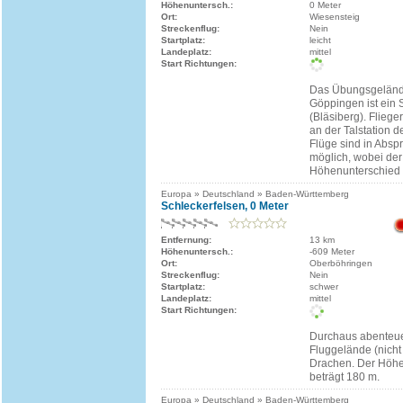
Höhenuntersch.:
0 Meter
Ort:
Wiesensteig
Streckenflug:
Nein
Startplatz:
leicht
Landeplatz:
mittel
Start Richtungen:
Das Übungsgeländ
Göppingen ist ein 
(Bläsiberg). Fliege
an der Talstation de
Flüge sind in Absp
möglich, wobei der
Höhenunterschied 
Europa » Deutschland » Baden-Württemberg
Schleckerfelsen, 0 Meter
Entfernung:
13 km
Höhenuntersch.:
-609 Meter
Ort:
Oberböhringen
Streckenflug:
Nein
Startplatz:
schwer
Landeplatz:
mittel
Start Richtungen:
Durchaus abenteue
Fluggelände (nicht 
Drachen. Der Höhe
beträgt 180 m.
Europa » Deutschland » Baden-Württemberg