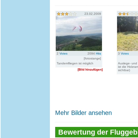
23.02.2009
2
Votes
2094
Hits
3
Votes
[fotostange]
Tandemfliegen ist möglich
Auslege- und 
ist die Holzr
[Bild hinzufügen]
sichtbar)
Mehr Bilder ansehen
Bewertung der Fluggebi