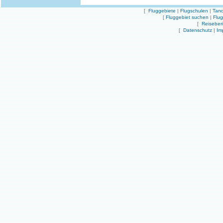
[
Fluggebiete
|
Flugschulen
|
Tand
[
Fluggebiet suchen
|
Flu
[
Reiseber
[
Datenschutz
|
Im