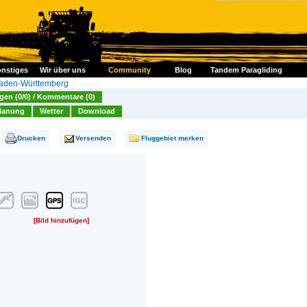
nstiges
Wir über uns
Community
Blog
Tandem Paragliding
aden-Württemberg
en (0/0) / Kommentare (0)
lanung
Wetter
Download
Drucken
Versenden
Fluggebiet merken
[Bild hinzufügen]