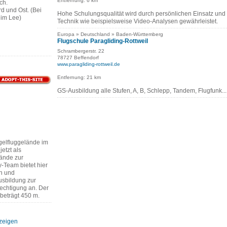
Entfernung: 6 km
ch.
d und Ost. (Bei
Hohe Schulungsqualität wird durch persönlichen Einsatz und
 im Lee)
Technik wie beispielsweise Video-Analysen gewährleistet.
Europa » Deutschland » Baden-Württemberg
Flugschule Paragliding-Rottweil
Schrambergerstr. 22
78727 Beffendorf
www.paragliding-rottweil.de
Entfernung: 21 km
GS-Ausbildung alle Stufen, A, B, Schlepp, Tandem, Flugfunk...
elfluggelände im
etzt als
ände zur
-Team bietet hier
n und
usbildung zur
chtigung an. Der
beträgt 450 m.
nzeigen