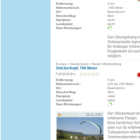
Entfernung:
3 km
Höhenuntersch.:
-708 Meter
Ort:
Baiersbronn
Streckenflug:
Nein
Startplatz:
leicht
Landeplatz:
leicht
Start Richtungen:
Der Übungshang i
Schwarzwald eigne
für Anfänger (Höhen
Flugbetrieb ist na
möglich.
Europa » Deutschland » Baden-Württemberg
Stöckerkopf, 760 Meter
Entfernung:
5 km
Höhenuntersch.:
220 bis 235 Meter
Ort:
Baiersbronn
Streckenflug:
Nein
Startplatz:
mittel
Landeplatz:
mittel
Start Richtungen:
Der Stöckerkopf ist
28.11.2007
erfahrene Flieger.
Eine herrliches Sc
aber nur für erfahr
Turbulenzen erfor
Sommerabenden s