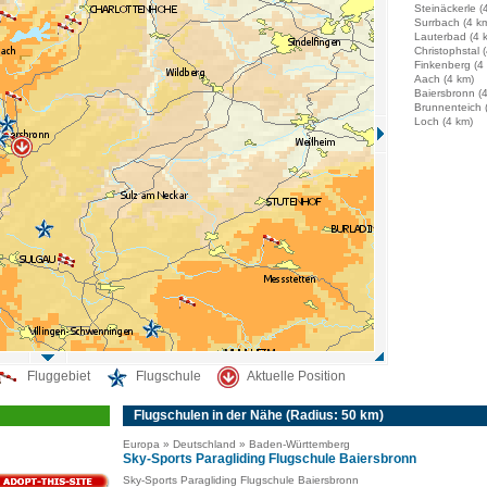
Steinäckerle (
Surrbach (4 k
Lauterbad (4 
Christophstal 
Finkenberg (4
Aach (4 km)
Baiersbronn (
Brunnenteich 
Loch (4 km)
Fluggebiet
Flugschule
Aktuelle Position
Flugschulen in der Nähe (Radius: 50 km)
Europa » Deutschland » Baden-Württemberg
Sky-Sports Paragliding Flugschule Baiersbronn
Sky-Sports Paragliding Flugschule Baiersbronn