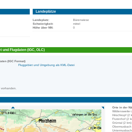
Landeplätze
Landeplatz:
Bärenwiese
Schwierigkeit:
mittel
Höhe über NN:
0
t und Flugdaten (IGC, OLC)
aten (IGC Format)
Fluggebiet und Umgebung als KML-Datei
m vorhanden.
Orte in der N
Wittlensweiler 
Hirschkopf (2 
Frutenhof (2 k
Grüntal (2 km)
Obermusbach 
Untermusbach