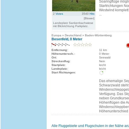
Soaringflüge mögli
Startrichtungen Nor
Westwind komplett
2
Votes
3540
Hits
...
[Blower]
Landeplatz Sankenbachwiese
mit Blickrichtung Parkplatz.
Europa » Deutschland » Baden-Württemberg
Besenfeld, 0 Meter
Entfernung:
11 km
Höhenuntersch.:
0 Meter
Ort:
Seewald
Streckenflug:
Nein
Startplatz:
leicht
Landeplatz:
leicht
Start Richtungen:
Das ehemalige Seg
Schwarzwald steht j
Windenschleppgel
Verfügung. Das Sky
neben Grundkurse
Höhenflügen die A
Windenschleppbere
Höhenunterschied 
Alle Fluggebiete und Flugschulen in der Nähe a