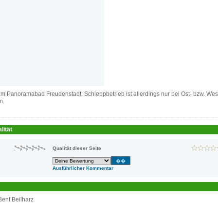
m Panoramabad Freudenstadt. Schleppbetrieb ist allerdings nur bei Ost- bzw. We
m.
lität
Qualität dieser Seite
Ausführlicher Kommentar
Bent Beilharz