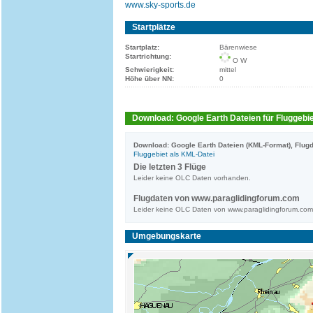
www.sky-sports.de
Startplätze
Startplatz:
Bärenwiese
Startrichtung:
O W
Schwierigkeit:
mittel
Höhe über NN:
0
Download: Google Earth Dateien für Fluggebie
Download: Google Earth Dateien (KML-Format), Flugd
Fluggebiet als KML-Datei
Die letzten 3 Flüge
Leider keine OLC Daten vorhanden.
Flugdaten von www.paraglidingforum.com
Leider keine OLC Daten von www.paraglidingforum.co
Umgebungskarte