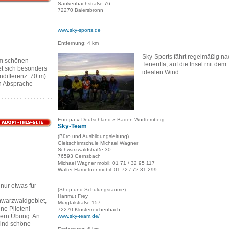
Sankenbachstraße 76
72270 Baiersbronn
www.sky-sports.de
Entfernung: 4 km
Sky-Sports fährt regelmäßig na
m schönen
Teneriffa, auf die Insel mit dem
t sich besonders
idealen Wind.
differenz: 70 m).
ch Absprache
Europa » Deutschland » Baden-Württemberg
Sky-Team
(Büro und Ausbildungsleitung)
Gleitschirmschule Michael Wagner
Schwarzwaldstraße 30
76593 Gernsbach
Michael Wagner mobil: 01 71 / 32 95 117
Walter Hametner mobil: 01 72 / 72 31 299
 nur etwas für
(Shop und Schulungsräume)
Hartmut Frey
hwarzwaldgebiet,
Murgtalstraße 157
ene Piloten!
72270 Klosterreichenbach
dern Übung. An
www.sky-team.de/
ind schöne