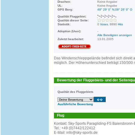
Drachen:
Keine Angabe
UL:
Keine Angabe
GPS Berg:
48° 29' 0'' N,08° 26' 0'' O
Qualität Fluggebiet:
Qualität dieser Seite:
Statistik:
0
Votes
, 8890
Hits
Adoption (User):
-
Alle Beteiligten anzeigen
Zuletzt bearbeitet:
13.01.2005
Das Windenschleppgelände befindet sich direkt a
möglich. Der Höhenunterschied beträgt 150/300 
Bewertung der Fluggebiets- und der Seitenqua
Qualität des Fluggebiets
Ausführliche Bewertung
Flug
Kontakt: Sky-Sports Paragliding-FS Baiersbronn-
Tel.: +49 (0)7442/122412
E-Mail: info@sky-sports.de