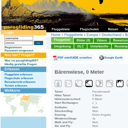
Fluggebiete
Flugschulen
Reisen
So
Login
Home
»
Fluggebiete
»
Europa
»
Deutschland
»
B
Fluggebiet
Bilder (0)
Videos
Bewertung
Umgebung
OLC
Unterkünfte
Routenp
Registrieren
Passwort vergessen
Neu hier? Fragen?
PDF siteGUIDE erstellen
Google Earth
Was ist paragliding365?
Häufig gestellte Fragen
Erfassen
Bärenwiese, 0 Meter
Fluggebiet erfassen
Flugschule erfassen
Reisebericht erfassen
Termin erfassen
Weltkarte
Talort:
Freudenstadt
Höhe Talort:
0 Meter
Höhenunterschied:
0 Meter
Start Richtungen:
Seilbahn:
Nein
Streckenflug:
Nein
Soaring:
Keine Angabe
Windenschlepp:
Ja
Walk and Fly:
Nein
Ski and Fly:
Nein