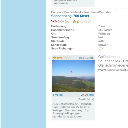
Landewiese.
Europa » Deutschland » Nordrhein-Westfalen
Sonnenhang, 760 Meter
Entfernung:
7 km
Höhenuntersch.:
160 Meter
Ort:
Willingen
Streckenflug:
Nein
Startplatz:
mittel
Landeplatz:
schwer
Start Richtungen:
Geländehalter:
15.11.2006
SauerlandAIR - Dr
Gleitschirmflieger e
www.sauerlandair.
5
Votes
2426
Hits
[Bertholdus]
Aus Schwerelos.de, Hermann
und Berthold am 15.10.06 in
Willingen Sonnenhang. Top
Soaringbedingungen,
stundenlang geflogen...