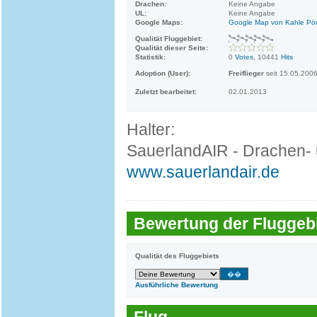
Drachen:
Keine Angabe
UL:
Keine Angabe
Google Maps:
Google Map von Kahle Pö
Qualität Fluggebiet:
Qualität dieser Seite:
Statistik:
0
Votes
, 10441
Hits
Adoption (User):
Freiflieger
seit 15.05.200
Zuletzt bearbeitet:
02.01.2013
Halter:
SauerlandAIR - Drachen- u.
www.sauerlandair.de
Bewertung der Fluggebi
Qualität des Fluggebiets
Ausführliche Bewertung