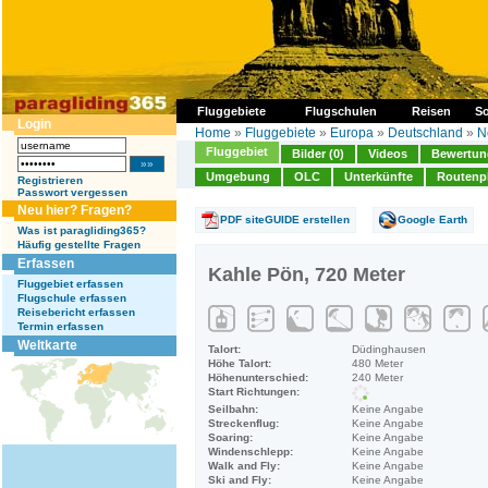
Fluggebiete
Flugschulen
Reisen
So
Login
Home
»
Fluggebiete
»
Europa
»
Deutschland
»
N
Fluggebiet
Bilder (0)
Videos
Bewertung
Umgebung
OLC
Unterkünfte
Routenp
Registrieren
Passwort vergessen
Neu hier? Fragen?
PDF siteGUIDE erstellen
Google Earth
Was ist paragliding365?
Häufig gestellte Fragen
Erfassen
Kahle Pön, 720 Meter
Fluggebiet erfassen
Flugschule erfassen
Reisebericht erfassen
Termin erfassen
Weltkarte
Talort:
Düdinghausen
Höhe Talort:
480 Meter
Höhenunterschied:
240 Meter
Start Richtungen:
Seilbahn:
Keine Angabe
Streckenflug:
Keine Angabe
Soaring:
Keine Angabe
Windenschlepp:
Keine Angabe
Walk and Fly:
Keine Angabe
Ski and Fly:
Keine Angabe