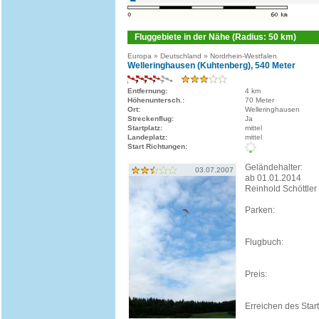
Fluggebiete in der Nähe (Radius: 50 km)
Europa » Deutschland » Nordrhein-Westfalen
Welleringhausen (Kuhtenberg), 540 Meter
Entfernung:
4 km
Höhenuntersch.:
70 Meter
Ort:
Welleringhausen
Streckenflug:
Ja
Startplatz:
mittel
Landeplatz:
mittel
Start Richtungen:
Geländehalter:
03.07.2007
ab 01.01.2014
Reinhold Schöttler
Parken:
Flugbuch:
Preis:
Erreichen des Start