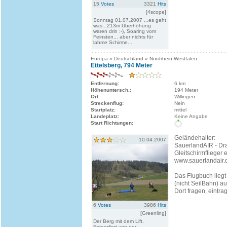
15
Votes
3321
Hits
[4scope]
Sonntag 01.07.2007 ...es geht
was...213m Überhöhung
waren drin :-), Soaring vom
Feinsten... aber nichts für
lahme Schirme...
Europa » Deutschland » Nordrhein-Westfalen
Ettelsberg, 794 Meter
Entfernung:
6 km
Höhenuntersch.:
194 Meter
Ort:
Willingen
Streckenflug:
Nein
Startplatz:
mittel
Landeplatz:
Keine Angabe
Start Richtungen:
Geländehalter:
10.04.2007
SauerlandAIR - Dr
Gleitschirmflieger e
www.sauerlandair.
Das Flugbuch liegt 
(nicht SeilBahn) au
Dort fragen, eintr
6
Votes
3986
Hits
[Greenling]
Der Berg mit dem Lift.
Fotogrfiert von der