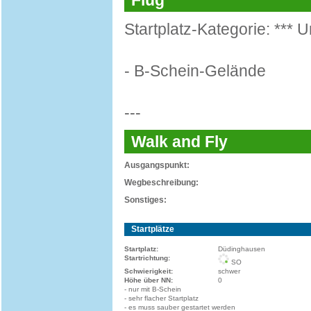
Flug
Startplatz-Kategorie: *** U
- B-Schein-Gelände
---
Walk and Fly
Ausgangspunkt:
Wegbeschreibung:
Sonstiges:
Startplätze
Startplatz:
Düdinghausen
Startrichtung:
SO
Schwierigkeit:
schwer
Höhe über NN:
0
- nur mit B-Schein
- sehr flacher Startplatz
- es muss sauber gestartet werden