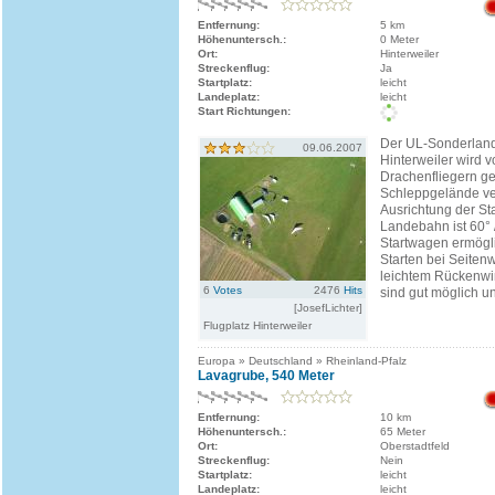
Entfernung:
5 km
Höhenuntersch.:
0 Meter
Ort:
Hinterweiler
Streckenflug:
Ja
Startplatz:
leicht
Landeplatz:
leicht
Start Richtungen:
Der UL-Sonderland
09.06.2007
Hinterweiler wird 
Drachenfliegern ge
Schleppgelände ve
Ausrichtung der Sta
Landebahn ist 60° 
Startwagen ermögl
Starten bei Seiten
leichtem Rückenwi
6
Votes
2476
Hits
sind gut möglich un
[JosefLichter]
Flugplatz Hinterweiler
Europa » Deutschland » Rheinland-Pfalz
Lavagrube, 540 Meter
Entfernung:
10 km
Höhenuntersch.:
65 Meter
Ort:
Oberstadtfeld
Streckenflug:
Nein
Startplatz:
leicht
Landeplatz:
leicht