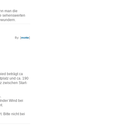
ann man die
re sehenswerten
ewundern.
By: [
motte
]
ied beträgt ca
platz und ca. 190
z zwischen Start-
.
lnder Wind bei
t.
. Bitte nicht bei