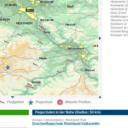
Hinterweiler 
Kirchweiler (
Hohenfels (2
Dreis (3 km)
Waldkönigen 
Oberehe (4 
Steinborn (4
Stroheich (4 
Scharte-Berg
Essingen (4 
Fluggebiet
Flugschule
Aktuelle Position
Flugschulen in der Nähe (Radius: 50 km)
Europa » Deutschland » Rheinland-Pfalz
Drachenflugschule Rheinland-Vulkaneifel