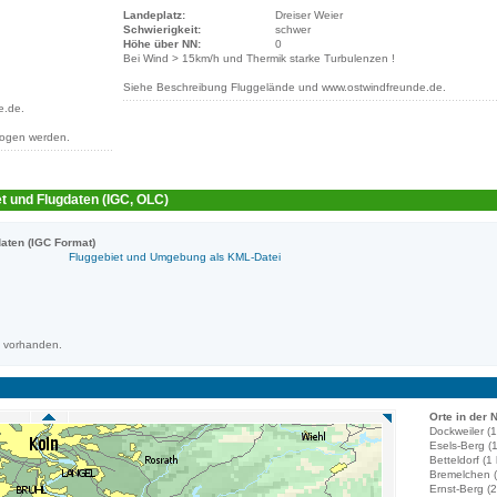
Landeplatz:
Dreiser Weier
Schwierigkeit:
schwer
Höhe über NN:
0
Bei Wind > 15km/h und Thermik starke Turbulenzen !
Siehe Beschreibung Fluggelände und www.ostwindfreunde.de.
e.de.
logen werden.
t und Flugdaten (IGC, OLC)
aten (IGC Format)
Fluggebiet und Umgebung als KML-Datei
m vorhanden.
Orte in der 
Dockweiler (
Esels-Berg (
Betteldorf (1
Bremelchen (
Ernst-Berg (