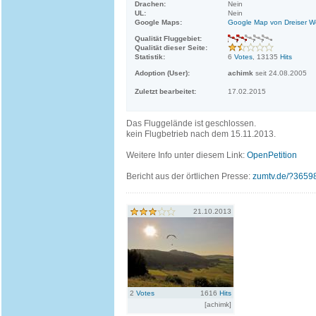
Drachen:
Nein
UL:
Nein
Google Maps:
Google Map von Dreiser W
Qualität Fluggebiet:
Qualität dieser Seite:
Statistik:
6
Votes
, 13135
Hits
Adoption (User):
achimk
seit 24.08.2005
Zuletzt bearbeitet:
17.02.2015
Das Fluggelände ist geschlossen.
kein Flugbetrieb nach dem 15.11.2013.
Weitere Info unter diesem Link:
OpenPetition
Bericht aus der örtlichen Presse:
zumtv.de/?3659
21.10.2013
2
Votes
1616
Hits
[achimk]