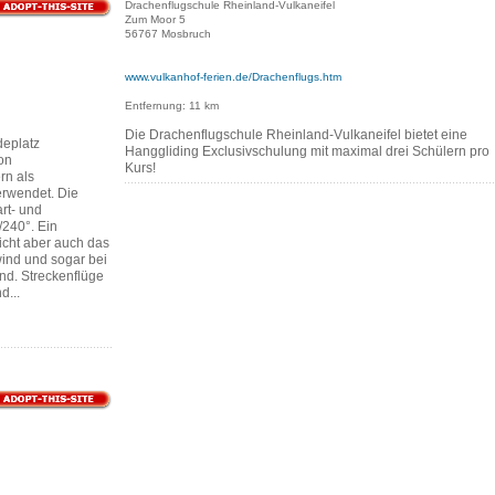
Drachenflugschule Rheinland-Vulkaneifel
Zum Moor 5
56767 Mosbruch
www.vulkanhof-ferien.de/Drachenflugs.htm
Entfernung: 11 km
Die Drachenflugschule Rheinland-Vulkaneifel bietet eine
eplatz
Hanggliding Exclusivschulung mit maximal drei Schülern pro
von
Kurs!
rn als
rwendet. Die
rt- und
/240°. Ein
icht aber auch das
wind und sogar bei
nd. Streckenflüge
d...