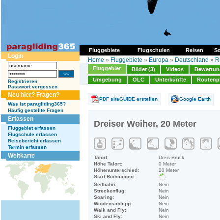
Fluggebiete
Flugschulen
Reisen
So
Login
Home
»
Fluggebiete
»
Europa
»
Deutschland
»
R
Fluggebiet
Bilder (3)
Videos
Bewertung
Umgebung
OLC
Unterkünfte
Routenp
Registrieren
Passwort vergessen
Neu hier? Fragen?
PDF siteGUIDE erstellen
Google Earth
Was ist paragliding365?
Häufig gestellte Fragen
Erfassen
Dreiser Weiher, 20 Meter
Fluggebiet erfassen
Flugschule erfassen
Reisebericht erfassen
Termin erfassen
Weltkarte
Talort:
Dreis-Brück
Höhe Talort:
0 Meter
Höhenunterschied:
20 Meter
Start Richtungen:
Seilbahn:
Nein
Streckenflug:
Nein
Soaring:
Nein
Windenschlepp:
Nein
Walk and Fly:
Nein
Ski and Fly:
Nein