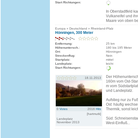
Start Richtungen:
In Oberstadtfeld k
Vulkaneifel und ih
Maare von oben b
Europa » Deutschland » Rheinland-Pfalz
Hönningen, 300 Meter
Entfernung:
25 km
Höhenuntersch.:
180 bis 195 Meter
Ort:
Hönningen
Streckenflug:
Nein
Startplatz:
mittel
Landeplatz:
leicht
Start Richtungen:
Der Höhenuntersch
18.11.2013
160m vom Ost-Start
m vom Südstartplat
und Landeplatz.
Aufstieg nur zu Fuß
Ost: häufig wechse
Thermik, sonst leich
0
Votes
2016
Hits
[hartmutk]
Süd: Schneisenstart
Landeplatz
November 2013
West-Einfluß...