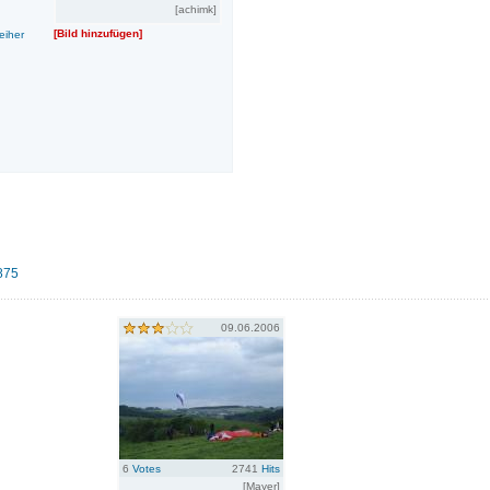
[achimk]
[Bild hinzufügen]
eiher
875
09.06.2006
6
Votes
2741
Hits
[Mayer]