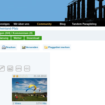
nstiges
Wir über uns
Community
Blog
Tandem Paragliding
heinland-Pfalz
en (0/4) / Kommentare (0)
lanung
Wetter
Download
Drucken
Versenden
Fluggebiet merken
21.10.2013
1
Votes
1274
Hits