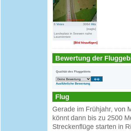
6
Votes
3064
Hits
[eaglu]
Landeplatz in Seewen nahe
Lauerzersee
[Bild hinzufügen]
Bewertung der Fluggebi
Qualität des Fluggebiets
Ausführliche Bewertung
Flug
Gerade im Frühjahr, von Mä
könnt dann bis zu 2500 Me
Streckenflüge starten in 