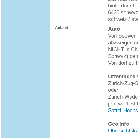
hinterdorfstr
6430 schwy
schweiz / sw
Anfahrt:
Auto
Von Seewen a
abzweigen un
NICHT in Cha
Schwyz) dem 
Von dort zu 
Öffentliche 
Zürich-Zug-S
oder
Zürich-Wäden
je etwa 1 Std
Sattel-Hochs
Geo Info
Übersichtsk