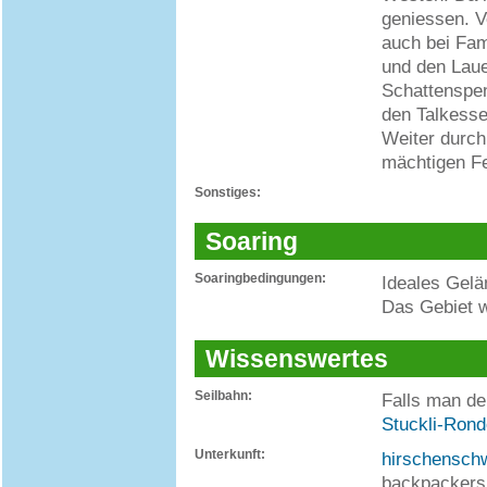
geniessen. V
auch bei Fam
und den Laue
Schattenspen
den Talkesse
Weiter durch
mächtigen Fe
Sonstiges:
Soaring
Soaringbedingungen:
Ideales Gel
Das Gebiet w
Wissenswertes
Seilbahn:
Falls man de
Stuckli-Rond
Unterkunft:
hirschensch
backpackers.