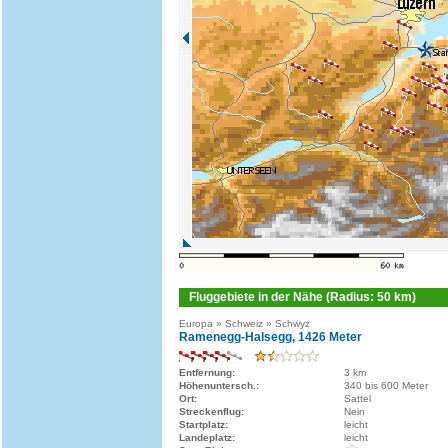
Fluggebiete in der Nähe (Radius: 50 km)
Europa » Schweiz » Schwyz
Ramenegg-Halsegg, 1426 Meter
Entfernung:
3 km
Höhenuntersch.:
340 bis 600 Meter
Ort:
Sattel
Streckenflug:
Nein
Startplatz:
leicht
Landeplatz:
leicht