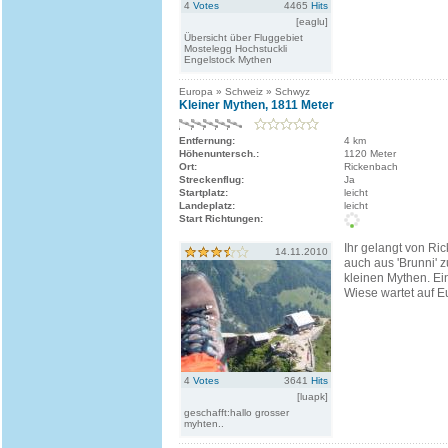
4
Votes
4465
Hits
[eaglu]
Übersicht über Fluggebiet
Mostelegg Hochstuckli
Engelstock Mythen
Europa » Schweiz » Schwyz
Kleiner Mythen, 1811 Meter
Entfernung:
4 km
Höhenuntersch.:
1120 Meter
Ort:
Rickenbach
Streckenflug:
Ja
Startplatz:
leicht
Landeplatz:
leicht
Start Richtungen:
Ihr gelangt von Ri
14.11.2010
auch aus 'Brunni' 
kleinen Mythen. Ein
Wiese wartet auf Eu
4
Votes
3641
Hits
[luapk]
geschafft:hallo grosser
myhten..