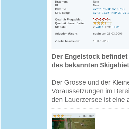
Drachen:
Nein
UL:
Nein
GPS Tal:
47° 2' 3'' N,8° 37' 30'' O
GPS Berg:
47° 3' 21.06'' N,8° 38' 37.1
Qualität Fluggebiet:
Qualität dieser Seite:
Statistik:
2
Votes
, 16918
Hits
Adoption (User):
eaglu
seit 23.03.2006
Zuletzt bearbeitet:
18.07.2019
Der Engelstock befindet 
des bekannten Skigebiets
Der Grosse und der Klein
Voraussetzungen im Berei
den Lauerzersee ist eine
23.03.2006