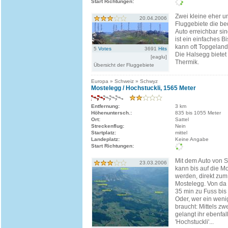
Start Richtungen:
Zwei kleine eher 
20.04.2006
Fluggebiete die b
Auto erreichbar s
ist ein einfaches B
kann oft Topgeland
5
Votes
3691
Hits
Die Halsegg bietet 
[eaglu]
Thermik.
Übersicht der Fluggebiete
Europa » Schweiz » Schwyz
Mostelegg / Hochstuckli, 1565 Meter
Entfernung:
3 km
Höhenuntersch.:
835 bis 1055 Meter
Ort:
Sattel
Streckenflug:
Nein
Startplatz:
mittel
Landeplatz:
Keine Angabe
Start Richtungen:
Mit dem Auto von
23.03.2006
kann bis auf die M
werden, direkt zum 
Mostelegg. Von da 
35 min zu Fuss bis
Oder, wer ein weni
braucht: Mittels z
gelangt ihr ebenfal
'Hochstuckli'...