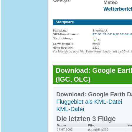
Sonstiges:
Meteo
Wetterberich
Startplätze
Startplatz:
Engelstock
GPS-Koordinaten:
47° 03' 21.06'' N,8° 38' 37.11
Startrichtung:
S
Schwierigkeit:
mittel
Höhe über NN:
1210
Via Mostelegg oder Via Sattel Herrenboden mit ca 30min l
Download: Google Earth
(IGC, OLC)
Download: Google Earth Da
Fluggebiet als KML-Datei
KML-Datei
Die letzten 3 Flüge
Datum
Pilot
km
07.07.2003
paragliding365