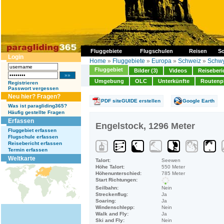
Fluggebiete
Flugschulen
Reisen
So
Login
Home
»
Fluggebiete
»
Europa
»
Schweiz
»
Schw
Fluggebiet
Bilder (3)
Videos
Reiseberi
Umgebung
OLC
Unterkünfte
Routenp
Registrieren
Passwort vergessen
Neu hier? Fragen?
PDF siteGUIDE erstellen
Google Earth
Was ist paragliding365?
Häufig gestellte Fragen
Erfassen
Engelstock, 1296 Meter
Fluggebiet erfassen
Flugschule erfassen
Reisebericht erfassen
Termin erfassen
Weltkarte
Talort:
Seewen
Höhe Talort:
550 Meter
Höhenunterschied:
785 Meter
Start Richtungen:
Seilbahn:
Nein
Streckenflug:
Ja
Soaring:
Ja
Windenschlepp:
Nein
Walk and Fly:
Ja
Ski and Fly:
Nein