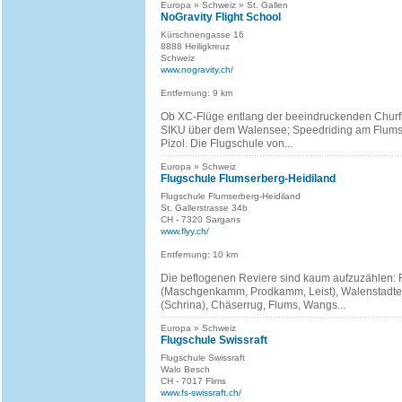
Europa » Schweiz » St. Gallen
NoGravity Flight School
Kürschnengasse 16
8888 Heiligkreuz
Schweiz
www.nogravity.ch/
Entfernung: 9 km
Ob XC-Flüge entlang der beeindruckenden Churfi
SIKU über dem Walensee; Speedriding am Flums
Pizol. Die Flugschule von...
Europa » Schweiz
Flugschule Flumserberg-Heidiland
Flugschule Flumserberg-Heidiland
St. Gallerstrasse 34b
CH - 7320 Sargans
www.flyy.ch/
Entfernung: 10 km
Die beflogenen Reviere sind kaum aufzuzählen:
(Maschgenkamm, Prodkamm, Leist), Walenstadte
(Schrina), Chäserrug, Flums, Wangs...
Europa » Schweiz
Flugschule Swissraft
Flugschule Swissraft
Walo Besch
CH - 7017 Flims
www.fs-swissraft.ch/