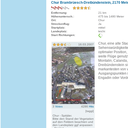
Chur Brambrüesch-Dreibündenstein, 2170 Met
Entfernung:
21 km
Höhenuntersch.:
475 bis 1480 Meter
Ort:
Chur
Streckenflug:
Ja
Startplatz:
mittel
Landeplatz:
leicht
Start Richtungen:
Chur, eine alte Stad
16.03.2007
Sehenswürdigkeiten
optimaler Position, 
weite Flüge genutz
Montalin, Calanda
Dreibündenstein si
markantesten von 
Ausgangspunkten i
Engadin oder Vorde
3
Votes
4286
Hits
[taggi]
Chur - Spitäler.
Bitte den Stand der Vegetation
auf den Feldern beachten und
den Landeplatz ggf anpassen