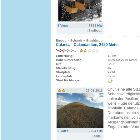
3
Votes
3328
Hits
[Sindbeat]
Europa » Schweiz » Graubünden
Calanda - Calandasiten, 2450 Meter
Entfernung:
11 km
Höhenuntersch.:
1825 bis 2110 Meter
Ort:
Chur
Streckenflug:
Ja
Startplatz:
leicht
Landeplatz:
mittel
Start Richtungen:
Chur, eine alte Stad
23.08.2011
Sehenswürdigkeiten
optimaler Position, 
weite Flüge genutz
Montalin, Calanda
Dreibündenstein si
markantesten von 
Ausgangspunkten i
Engadin oder Vorde
3
Votes
2204
Hits
[eaglu]