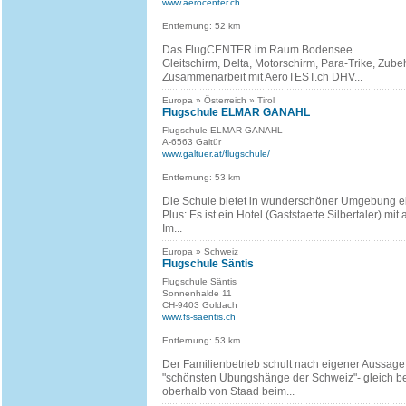
www.aerocenter.ch
Entfernung: 52 km
Das FlugCENTER im Raum Bodensee
Gleitschirm, Delta, Motorschirm, Para-Trike, Zubeh
Zusammenarbeit mit AeroTEST.ch DHV...
Europa » Österreich » Tirol
Flugschule ELMAR GANAHL
Flugschule ELMAR GANAHL
A-6563 Galtür
www.galtuer.at/flugschule/
Entfernung: 53 km
Die Schule bietet in wunderschöner Umgebung ei
Plus: Es ist ein Hotel (Gaststaette Silbertaler) mi
Im...
Europa » Schweiz
Flugschule Säntis
Flugschule Säntis
Sonnenhalde 11
CH-9403 Goldach
www.fs-saentis.ch
Entfernung: 53 km
Der Familienbetrieb schult nach eigener Aussage
"schönsten Übungshänge der Schweiz"- gleich 
oberhalb von Staad beim...