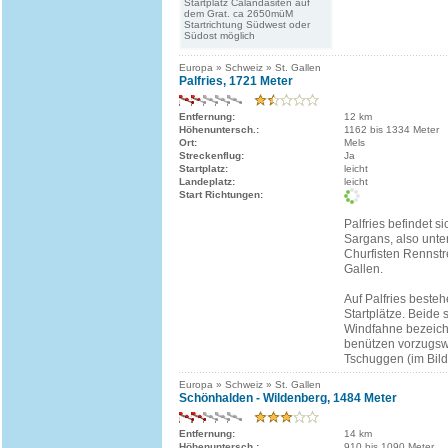
Startplatz Calandasiten auf
dem Grat. ca 2650müM
Startrichtung Südwest oder
Südost möglich
Europa » Schweiz » St. Gallen
Palfries, 1721 Meter
Entfernung:
12 km
Höhenuntersch.:
1162 bis 1334 Meter
Ort:
Mels
Streckenflug:
Ja
Startplatz:
leicht
Landeplatz:
leicht
Start Richtungen:
Palfries befindet s
Sargans, also unte
Churfisten Rennstr
Gallen.
Auf Palfries beste
Startplätze. Beide 
Windfahne bezeichn
benützen vorzugswe
Tschuggen (im Bild 
Europa » Schweiz » St. Gallen
Schönhalden - Wildenberg, 1484 Meter
Entfernung:
14 km
Höhenuntersch.:
910 bis 1090 Meter