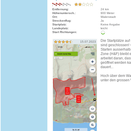
Entfernung:
24 km
Höhenuntersch.:
900 Meter
Ort:
Walenstadt
Streckenflug:
Ja
Startplatz:
Keine Angabe
Landeplatz:
leicht
Start Richtungen:
Die Startplätze auf
15.07.2023
sind geschlossen! >
Starten ausserhalb
Zone (H&F) bleibt 
arbeitet daran, da
geöffnet werden k
dauert...
Hoch über dem Wal
unter den grossen 