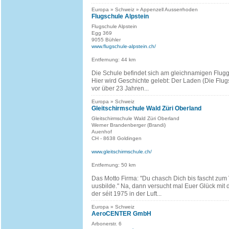
Europa » Schweiz » Appenzell Ausserrhoden
Flugschule Alpstein
Flugschule Alpstein
Egg 369
9055 Bühler
www.flugschule-alpstein.ch/
Entfernung: 44 km
Die Schule befindet sich am gleichnamigen Flugg
Hier wird Geschichte gelebt: Der Laden (Die Flu
vor über 23 Jahren...
Europa » Schweiz
Gleitschirmschule Wald Züri Oberland
Gleitschirmschule Wald Züri Oberland
Werner Brandenberger (Brandi)
Auenhof
CH - 8638 Goldingen
www.gleitschirmschule.ch/
Entfernung: 50 km
Das Motto Firma: "Du chasch Dich bis fascht zum
uusbilde." Na, dann versucht mal Euer Glück mit 
der séit 1975 in der Luft...
Europa » Schweiz
AeroCENTER GmbH
Arbonerstr. 6