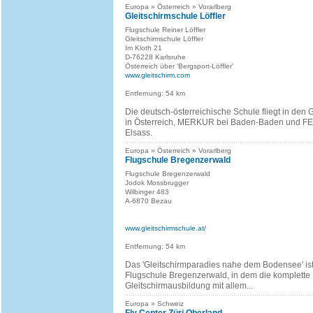
Europa » Österreich » Vorarlberg
Gleitschirmschule Löffler
Flugschule Reiner Löffler
Gleitschirmschule Löffler
Im Kloth 21
D-76228 Karlsruhe
Österreich über 'Bergsport-Löffler'
www.gleitschirm.com
Entfernung: 54 km
Die deutsch-österreichische Schule fliegt in de
in Österreich, MERKUR bei Baden-Baden und F
Elsass.
Europa » Österreich » Vorarlberg
Flugschule Bregenzerwald
Flugschule Bregenzerwald
Jodok Mossbrugger
Wilbinger 483
A-6870 Bezau
www.gleitschirmschule.at/
Entfernung: 54 km
Das 'Gleitschirmparadies nahe dem Bodensee' ist
Flugschule Bregenzerwald, in dem die komplette
Gleitschirmausbildung mit allem...
Europa » Schweiz