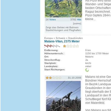
Als Pizol wird land
Wander- und Skige
beiden Ortschafte
Ragaz bezeichnet.
Pizol Gipfels 2844 
kleine...
14
Votes
3782
Hits
[osimo]
Zeigt das Gebiet mit Bahnen
Startrichtungen und Flughafen
Europa » Schweiz » Graubünden
Malans-Vilan, 2375 Meter
Entfernung:
9 km
Höhenuntersch.:
1150 bis 1700 Meter
Ort:
Malans
Streckenflug:
Ja
Startplatz:
leicht
Landeplatz:
mittel
Start Richtungen:
Malans ist eine Ge
31.10.2006
Bündner Herrschaft
im Bezirk Landqua
Graubünden in der
liegt oberhalb der
Landquart in den 
Schuttkegel fünf Ki
von Maienfeld.
Von Malans aus führ