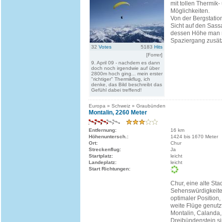
mit tollen Thermik-
Möglichkeiten.
Von der Bergstatio
Sicht auf den Sass
dessen Höhe man 
Spaziergang zusätzl
32
Votes
5183
Hits
[Forrer]
9. April 09 - nachdem es dann
doch noch irgendwie auf über
2800m hoch ging... mein erster
"richtiger" Thermikflug, ich
denke, das Bild beschreibt das
Gefühl dabei treffend!
Europa » Schweiz » Graubünden
Montalin, 2260 Meter
Entfernung:
16 km
Höhenuntersch.:
1424 bis 1670 Meter
Ort:
Chur
Streckenflug:
Ja
Startplatz:
leicht
Landeplatz:
leicht
Start Richtungen:
Chur, eine alte Stad
Sehenswürdigkeiten
optimaler Position, 
weite Flüge genutz
Montalin, Calanda
Dreibündenstein si