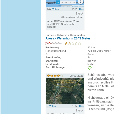
147
Votes
2225
Hits
[taggi]
©burnairmap.cloud
in der ROT markierten Zone
sind KEINE Starts mehr
erlaubt!
Europa » Schweiz » Graubünden
Arosa - Weisshorn, 2643 Meter
Entfernung:
25 km
Höhenuntersch.:
715 bis 2050 Meter
Ort:
Arosa
Streckenflug:
Ja
Startplatz:
schwer
Landeplatz:
leicht
Start Richtungen:
Schönes, aber wege
05.01.2021
und Windverhältnis
anspruchsvolles Fl
bereits ab Mitte F
bieten kann.
Nicht gerade ein X
ins Prättigau, nach
Weesen, an die Be
2
Votes
1550
Hits
Disentis und (fast)
[taggi]