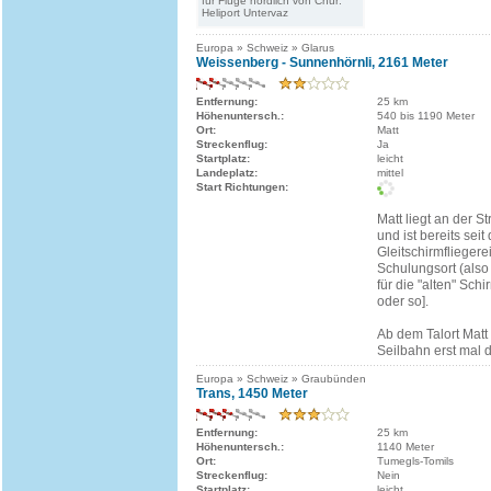
für Flüge nördlich von Chur:
Heliport Untervaz
Europa » Schweiz » Glarus
Weissenberg - Sunnenhörnli, 2161 Meter
Entfernung:
25 km
Höhenuntersch.:
540 bis 1190 Meter
Ort:
Matt
Streckenflug:
Ja
Startplatz:
leicht
Landeplatz:
mittel
Start Richtungen:
Matt liegt an der S
und ist bereits seit
Gleitschirmfliegere
Schulungsort (also
für die "alten" Schi
oder so].
Ab dem Talort Matt 
Seilbahn erst mal di
Europa » Schweiz » Graubünden
Trans, 1450 Meter
Entfernung:
25 km
Höhenuntersch.:
1140 Meter
Ort:
Tumegls-Tomils
Streckenflug:
Nein
Startplatz:
leicht