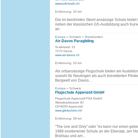
www.luftchraft.ch/
Entfernung: 32 km
Die im berühmten Skiort ansässige Schule bietet fa
neben der klassischen GS-Ausbildung auch Kurs
an.
Europa » Schweiz » Graubünden
Air-Davos Paragliding
Scalettastr. 31
7270 Davos
www.air-davos.ch
Entfernung: 33 km
Als ortsansässige Flugschule bieten wir Ausbild
sowohl für Neulingen als auch brevetierten Pilote
Bergwelt von Davos...
Europa » Schweiz
Flugschule Appenzell GmbH
Flugschule Appenzell FSA GmbH
Weissbadstrasse 92
CH-9050 AppenzelI
www.gleitschirm.ch/
Entfernung: 39 km
"The one and Only" oder "es kann nur einen geben
1986 existierende Schule an der Ebenalp, am 'Hoh
Brülisau und am...