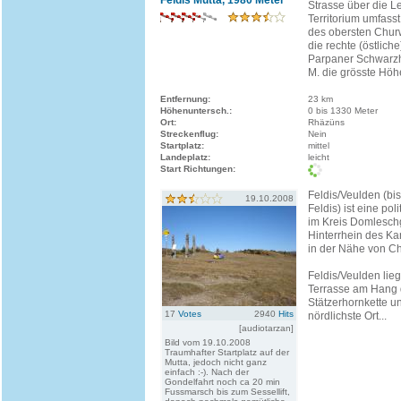
Feldis Mutta, 1980 Meter
Strasse über die L
Territorium umfasst
des obersten Chur
die rechte (östlich
Parpaner Schwarzh
M. die grösste Höhe
Entfernung:
23 km
Höhenuntersch.:
0 bis 1330 Meter
Ort:
Rhäzüns
Streckenflug:
Nein
Startplatz:
mittel
Landeplatz:
leicht
Start Richtungen:
Feldis/Veulden (bis 
19.10.2008
Feldis) ist eine po
im Kreis Domlesch
Hinterrhein des K
in der Nähe von Ch
Feldis/Veulden lieg
Terrasse am Hang 
Stätzerhornkette un
17
Votes
2940
Hits
nördlichste Ort...
[audiotarzan]
Bild vom 19.10.2008
Traumhafter Startplatz auf der
Mutta, jedoch nicht ganz
einfach :-). Nach der
Gondelfahrt noch ca 20 min
Fussmarsch bis zum Sessellift,