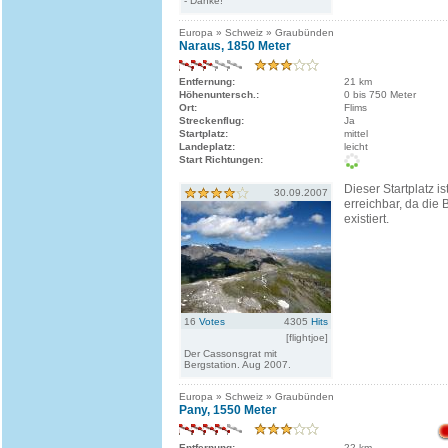
- Danke!
Europa » Schweiz » Graubünden
Naraus, 1850 Meter
Entfernung:
21 km
Höhenuntersch.:
0 bis 750 Meter
Ort:
Flims
Streckenflug:
Ja
Startplatz:
mittel
Landeplatz:
leicht
Start Richtungen:
Dieser Startplatz i
30.09.2007
erreichbar, da die
existiert.
16
Votes
4305
Hits
[flightjoe]
Der Cassonsgrat mit
Bergstation. Aug 2007.
Europa » Schweiz » Graubünden
Pany, 1550 Meter
Entfernung:
22 km