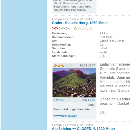
danach nochmals gemütliche
10 min Fussmarsch aus
Bergfahrtrichtung nach links.
Traumhaftes Panorama.
Europa » Schweiz » St. Gallen
Grabs - Staudnerberg, 1050 Meter
Entfernung:
24 km
Höhenuntersch.:
580 Meter
Ort:
Grabs (bei Buchs)
Streckenflug:
Ja
Startplatz:
mittel
Landeplatz:
leicht
Start Richtungen:
Einfach ein schöne
28.03.2007
Grabs die Staudner
zum Ende hochfahre
Parkplatz. Dann u
Höhenmeter hochla
Mautstraße, dann c
laufen zum Starplat
Unbedingt Beschr
6
Votes
5974
Hits
beachten - Danke!
[taggi]
Beschränkungen beachten!
Es...
©
www.hfw-club.ch
Europa » Schweiz » St. Gallen
Alp Schrina >> CLOSED!!!, 1320 Meter