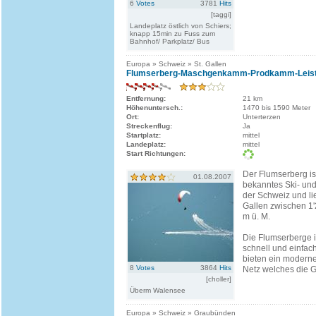
6
Votes
3781
Hits
[taggi]
Landeplatz östlich von Schiers;
knapp 15min zu Fuss zum
Bahnhof/ Parkplatz/ Bus
Europa » Schweiz » St. Gallen
Flumserberg-Maschgenkamm-Prodkamm-Leist,
Entfernung:
21 km
Höhenuntersch.:
1470 bis 1590 Meter
Ort:
Unterterzen
Streckenflug:
Ja
Startplatz:
mittel
Landeplatz:
mittel
Start Richtungen:
Der Flumserberg ist
01.08.2007
bekanntes Ski- un
der Schweiz und li
Gallen zwischen 1
m ü. M.
Die Flumserberge i
schnell und einfac
bieten ein modern
8
Votes
3864
Hits
Netz welches die Gä
[choller]
Überm Walensee
Europa » Schweiz » Graubünden