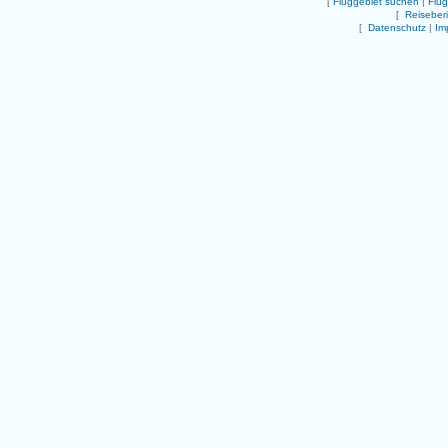
[
Fluggebiet suchen
|
Flu
[
Reiseber
[
Datenschutz
|
Im