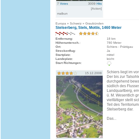
7
Votes
3009
Hits
[Action]
malbun
Europa » Schweiz » Graubünden
Stelserberg, Stels, Mottis, 1460 Meter
Entfernung:
18 km
Höhenuntersch.:
780 Meter
Ort:
Schiers - Prättigau
Streckenflug:
Ja
Startplatz:
mittel
Landeplatz:
leicht
Start Richtungen:
Schiers liegt im vo
15.12.2008
Der bis zur Talsohl
durchgehend bewa
südlich des Flusses
Landquartberg, err
ü. M. Wesentlich g
vielfältiger stellt s
Teil des Territoriu
Stelserberg dar.
Das...