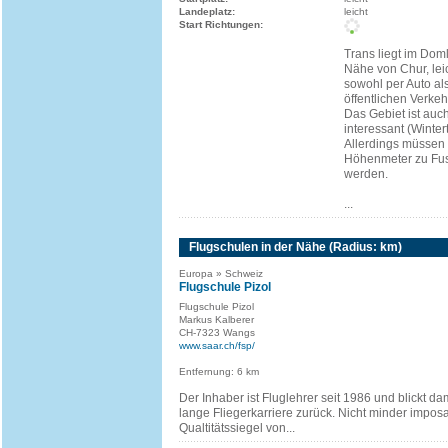
Landeplatz:
leicht
Start Richtungen:
Trans liegt im Doml
Nähe von Chur, leic
sowohl per Auto al
öffentlichen Verkeh
Das Gebiet ist auc
interessant (Winter
Allerdings müssen 
Höhenmeter zu Fus
werden.
...
Flugschulen in der Nähe (Radius: km)
Europa » Schweiz
Flugschule Pizol
Flugschule Pizol
Markus Kalberer
CH-7323 Wangs
www.saar.ch/fsp/
Entfernung: 6 km
Der Inhaber ist Fluglehrer seit 1986 und blickt dam
lange Fliegerkarriere zurück. Nicht minder imposa
Qualtitätssiegel von...