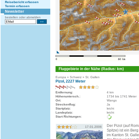
Reisebericht erfassen
Termin erfassen
Newsletter
bestellen oder abmelden
Fluggebiete in der Nähe (Radius: km)
Europa » Schweiz » St. Gallen
Pizol, 2227 Meter
Entfernung:
4 km
Höhenuntersch.:
1734 bis 1741 Meter
Ort:
Wangs
Streckenflug:
Ja
Startplatz:
leicht
Landeplatz:
leicht
Start Richtungen:
Der Pizol (auf Ro
17.01.2006
Spitze) ist ein Ber
im Kanton St. Galle