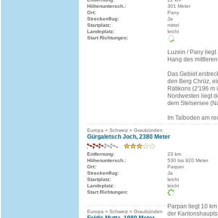
Höhenuntersch.:
301 Meter
Ort:
Pany
Streckenflug:
Ja
Startplatz:
mittel
Landeplatz:
leicht
Start Richtungen:
Luzein / Pany liegt
Hang des mittleren 
Das Gebiet erstrec
den Berg Chrüz, e
Rätikons (2'196 m ü
Nordwesten liegt d
dem Stelsersee (Na
Im Talboden am rec
Europa » Schweiz » Graubünden
Gürgaletsch Joch, 2380 Meter
Entfernung:
23 km
Höhenuntersch.:
530 bis 920 Meter
Ort:
Parpan
Streckenflug:
Ja
Startplatz:
leicht
Landeplatz:
leicht
Start Richtungen:
Parpan liegt 10 km 
Europa » Schweiz » Graubünden
der Kantonshaupts