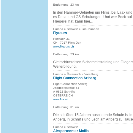
Entfernung: 23 km
In den Hammer-Gebieten um Flims, bei Laax und
es Delta- und GS-Schulungen. Und wer Bock auf di
Fliegerei hat, kann hier...
Europa » Schweiz » Graubünden
Flytours
Postfach 31
CH - 7017 Flims Dorf
www.flytours.ch
Entfernung: 23 km
Gleitschirmreisen,Sicherheitstraining und Fliege
Weiterbildung.
Europa » Österreich » Vorarlberg
Flight Connection Arlberg
Flight Connection Arlberg
Jagdbergstraße 54
A-6822 Schnifis
ÖSTERREICH
www.fca.at
Entfernung: 31 km
Die seit über 15 Jahren ausbildende Schule ist in
Arlberg, in Schnifis und Lech am Arlberg zu Haus
Europa » Schweiz
Airsportcenter Mollis