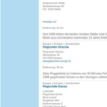
Airsportcenter Mollis
Netstalerstrasse 60
CH - 8753 Mollis
www.dgc.ch/
Entfernung: 31 km
Seit 1988 bilden die beiden Inhaber Walter und U
Mollis aus und besitzen damit über 15 Jahre Erfa
Europa » Schweiz » Graubünden
Flugcenter Grischa
Flugcenter Grischa
Murastrasse 16
CH-7250 Klosters
www.gleitschirm-schule.ch
Entfernung: 32 km
Zehn Fluggebiete im Umkreis von 30 Minuten Fah
1988 gegründete Schule zu den Vorzügen zählen
Europa » Schweiz » Graubünden
Flugschule Davos
Luftchraft
Flugschule Davos
Muck Letsch
Fluglehrer SHV
Seehornstrasse 2
CH-7260 Davos Dorf