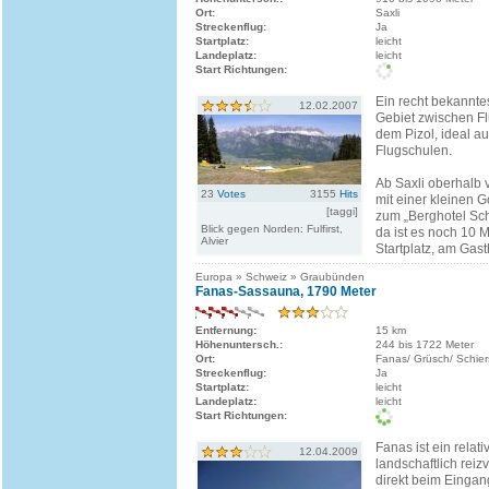
Ort:
Saxli
Streckenflug:
Ja
Startplatz:
leicht
Landeplatz:
leicht
Start Richtungen:
Ein recht bekannte
12.02.2007
Gebiet zwischen F
dem Pizol, ideal au
Flugschulen.
Ab Saxli oberhalb 
23
Votes
3155
Hits
mit einer kleinen 
[taggi]
zum „Berghotel Sc
Blick gegen Norden: Fulfirst,
da ist es noch 10 
Alvier
Startplatz, am Gasth
Europa » Schweiz » Graubünden
Fanas-Sassauna, 1790 Meter
Entfernung:
15 km
Höhenuntersch.:
244 bis 1722 Meter
Ort:
Fanas/ Grüsch/ Schier
Streckenflug:
Ja
Startplatz:
leicht
Landeplatz:
leicht
Start Richtungen:
Fanas ist ein relat
12.04.2009
landschaftlich reizv
direkt beim Eingan