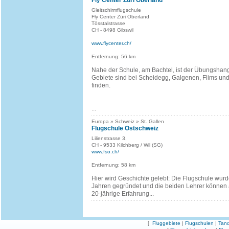
Fly Center Züri Oberland
Gleitschirmflugschule
Fly Center Züri Oberland
Tösstalstrasse
CH - 8498 Gibswil
www.flycenter.ch/
Entfernung: 56 km
Nahe der Schule, am Bachtel, ist der Übungshang
Gebiete sind bei Scheidegg, Galgenen, Flims un
finden.
...
Europa » Schweiz » St. Gallen
Flugschule Ostschweiz
Lilienstrasse 3,
CH - 9533 Kilchberg / Wil (SG)
www.fso.ch/
Entfernung: 58 km
Hier wird Geschichte gelebt: Die Flugschule wurd
Jahren gegründet und die beiden Lehrer können 
20-jährige Erfahrung...
[
Fluggebiete
|
Flugschulen
|
Tand