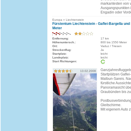
markantesten von 
Ausgangspunkten i
Engadin oder Vorde
Europa » Liechtenstein
Fürstentum Liechtenstein - Gaflei-Bargella und
Meter
Entfernung:
17 km
Höhenuntersch.:
800 bis 1550 Meter
Ort:
Vaduz / Triesen
Streckenflug:
Ja
Startplatz:
leicht
Landeplatz:
leicht
Start Richtungen:
Ganzjahresfluggebi
13.02.2008
Startplätzen Gaflei
Malbun-Sareis. Na
fürstliche Aussich
Panoramasicht übe
Graubünden bis z
Postbusverbindung 
Gleitschirme.
Mit eigenem Auto zu