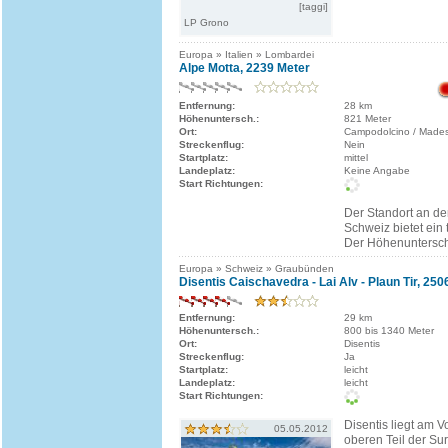
[taggi]
LP Grono
Europa » Italien » Lombardei
Alpe Motta, 2239 Meter
Entfernung:
28 km
Höhenuntersch.:
821 Meter
Ort:
Campodolcino / Made
Streckenflug:
Nein
Startplatz:
mittel
Landeplatz:
Keine Angabe
Start Richtungen:
Der Standort an de
Schweiz bietet ein
Der Höhenuntersch
Europa » Schweiz » Graubünden
Disentis Caischavedra - Lai Alv - Plaun Tir, 250
Entfernung:
29 km
Höhenuntersch.:
800 bis 1340 Meter
Ort:
Disentis
Streckenflug:
Ja
Startplatz:
leicht
Landeplatz:
leicht
Start Richtungen:
Disentis liegt am V
05.05.2012
oberen Teil der Su