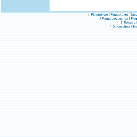
[
Fluggebiete
|
Flugschulen
|
Tand
[
Fluggebiet suchen
|
Flu
[
Reiseber
[
Datenschutz
|
Im