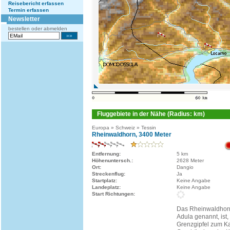
Reisebericht erfassen
Termin erfassen
Newsletter
bestellen oder abmelden
Fluggebiete in der Nähe (Radius: km)
Europa » Schweiz » Tessin
Rheinwaldhorn, 3400 Meter
Entfernung:
5 km
Höhenuntersch.:
2628 Meter
Ort:
Dangio
Streckenflug:
Ja
Startplatz:
Keine Angabe
Landeplatz:
Keine Angabe
Start Richtungen:
Das Rheinwaldhorn,
Adula genannt, ist,
Grenzgipfel zum K