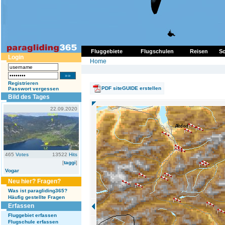
Fluggebiete
Flugschulen
Reisen
So
Login
Home
Registrieren
PDF siteGUIDE erstellen
Passwort vergessen
Bild des Tages
22.09.2020
465
Votes
13522
Hits
[
taggi
]
Vogar
Neu hier? Fragen?
Was ist paragliding365?
Häufig gestellte Fragen
Erfassen
Fluggebiet erfassen
Flugschule erfassen