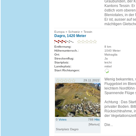
Graubünden, der K
Kantons Tessin. Er 
östlich vom oberen
Bleniotales, in der
Er ist, ausser auf 
mächtigen Gletsch
Europa » Schweiz » Tessin
Dagro, 1420 Meter
Entfernung:
8 km
Höhenuntersch.:
1040 Meter
Ort:
Malvaglia
Streckenflug:
Ja
Startplatz:
leicht
Landeplatz:
mittel
Start Richtungen:
Wenig bekanntes, 
29.11.2022
Fluggebiet im Bleni
leichtem Nordföhn g
Spannende Flüge s
Achtung : Das Start
privater Boden. Bit
Rücksichtnahme, i
der Vegetationszeit
0
Votes
788
Hits
[Marius]
Die...
Startplatz Dagro