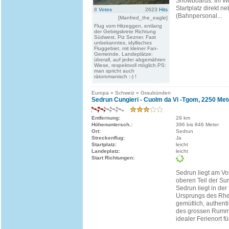
Snowboards. Im Win
Startplatz direkt n
8
Votes
2623
Hits
(Bahnpersonal...
[Manfred_the_eagle]
Flug vom Hitzeggen, entlang
der Gebirgskrete Richtung
Südwest, Piz Sezner. Fast
unbekanntes, idyllisches
Fluggebiet, mit kleiner Fan-
Gemeinde. Landeplätze:
überall, auf jeder abgemähten
Wiese, respektvoll möglich.PS:
man spricht auch
rätoromanisch :-) !
Europa » Schweiz » Graubünden
Sedrun Cungieri - Cuolm da Vi -Tgom, 2250 Met
Entfernung:
29 km
Höhenuntersch.:
396 bis 846 Meter
Ort:
Sedrun
Streckenflug:
Ja
Startplatz:
leicht
Landeplatz:
leicht
Start Richtungen:
Sedrun liegt am Vo
oberen Teil der Su
Sedrun liegt in de
Ursprungs des Rhei
gemütlich, authent
des grossen Rumme
idealer Ferienort fü