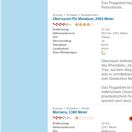
Das Fluggebiet lieg
Rennstrecke...
Europa » Schweiz » Graubünden
Obersaxen Piz Mundaun, 2064 Meter
Entfernung:
31 km
Höhenuntersch.:
863 bis 1362 Meter
Ort:
Valata
Streckenflug:
Ja
Startplatz:
leicht
Landeplatz:
leicht
Start Richtungen:
Obersaxen befindet
des Rheintales, zw
Trun, auf dem Weg
also in unmittelba
zum Gleitschirm Me
Das Fluggebiet ist 
mittelschwer (Südst
phantastischem Flu
speziell nach Ilanz..
Europa » Schweiz » Tessin
Mornera, 1380 Meter
Entfernung:
32 km
Höhenuntersch.:
1167 Meter
Ort:
Bellinzona