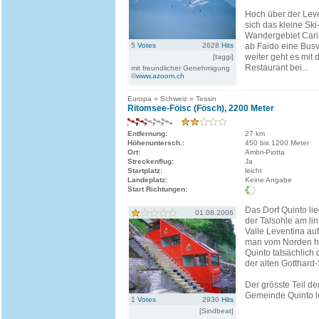
Hoch über der Leve
sich das kleine Ski
Wandergebiet Cari. 
5
Votes
2628
Hits
ab Faido eine Bus
weiter geht es mit
[taggi]
Restaurant bei...
mit freundlicher Genehmigung
©
www.azoom.ch
Europa » Schweiz » Tessin
Ritomsee-Föisc (Fösch), 2200 Meter
Entfernung:
27 km
Höhenuntersch.:
450 bis 1200 Meter
Ort:
Ambri-Piotta
Streckenflug:
Ja
Startplatz:
leicht
Landeplatz:
Keine Angabe
Start Richtungen:
Das Dorf Quinto li
01.08.2006
der Talsohle am li
Valle Leventina au
man vom Norden he
Quinto tatsächlich 
der alten Gotthard-
Der grösste Teil d
Gemeinde Quinto le
1
Votes
2930
Hits
[Sindbeat]