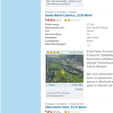
Die Transporthilfe, welche auf
180 Meter hochfährt
Europa » Schweiz » Tessin
Santa Maria Calanca, 1230 Meter
Entfernung:
27 km
Höhenuntersch.:
905 bis 915 Meter
Ort:
Grono
Streckenflug:
Ja
Startplatz:
sehr leicht
Landeplatz:
leicht
Start Richtungen:
Eine Perle im son
24.09.2020
Einfacher Startplat
besonders attrakti
Menge Thermikque
frühen Morgen.
Bei sich nähernder
kann es passieren,
ganze Luftschicht
1
Votes
1495
Hits
geht es überall nur
[taggi]
LZ (und P) in Grono
(Schiesstand!)
Europa » Schweiz » Graubünden
Obersaxen Stein, 2170 Meter