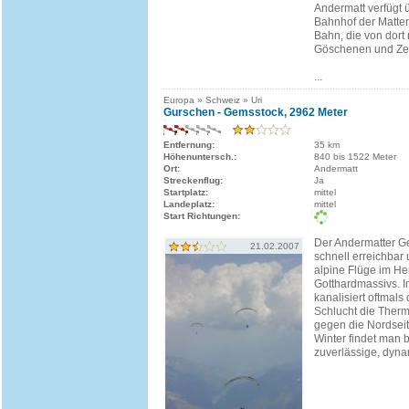
Andermatt verfügt 
Bahnhof der Matter
Bahn, die von dort 
Göschenen und Zerm
...
Europa » Schweiz » Uri
Gurschen - Gemsstock, 2962 Meter
Entfernung:
35 km
Höhenuntersch.:
840 bis 1522 Meter
Ort:
Andermatt
Streckenflug:
Ja
Startplatz:
mittel
Landeplatz:
mittel
Start Richtungen:
Der Andermatter Ge
21.02.2007
schnell erreichbar u
alpine Flüge im He
Gotthardmassivs. 
kanalisiert oftmals
Schlucht die Therm
gegen die Nordseit
Winter findet man b
zuverlässige, dyna