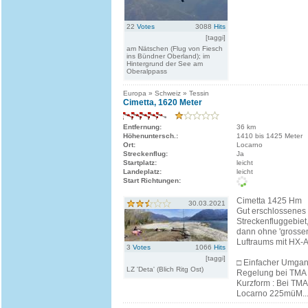
22
Votes
3088
Hits
[taggi]
am Nätschen (Flug von Fiesch
ins Bündner Oberland); im
Hintergrund der See am
Oberalppass
Europa » Schweiz » Tessin
Cimetta, 1620 Meter
Entfernung:
36 km
Höhenuntersch.:
1410 bis 1425 Meter
Ort:
Locarno
Streckenflug:
Ja
Startplatz:
leicht
Landeplatz:
leicht
Start Richtungen:
Cimetta 1425 Hm
30.03.2021
Gut erschlossenes
Streckenfluggebiet,
dann ohne 'grosse
Luftraums mit HX-A
3
Votes
1066
Hits
[taggi]
□ Einfacher Umgan
LZ 'Deta' (Blich Ritg Ost)
Regelung bei TMA ac
Kurzform : Bei TMA
Locarno 225müM..