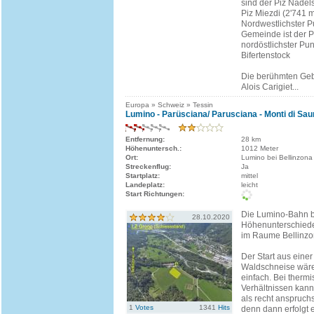
sind der Piz Nadel
Piz Miezdi (2'741 m
Nordwestlichster P
Gemeinde ist der P
nordöstlichster Pun
Bifertenstock
Die berühmten Geb
Alois Carigiet...
Europa » Schweiz » Tessin
Lumino - Parüsciana/ Parusciana - Monti di Sau
Entfernung:
28 km
Höhenuntersch.:
1012 Meter
Ort:
Lumino bei Bellinzona
Streckenflug:
Ja
Startplatz:
mittel
Landeplatz:
leicht
Start Richtungen:
Die Lumino-Bahn b
28.10.2020
Höhenunterschiede
im Raume Bellinzo
Der Start aus eine
Waldschneise wäre
einfach. Bei therm
Verhältnissen kann
als recht anspruch
1
Votes
1341
Hits
denn dann erfolgt er