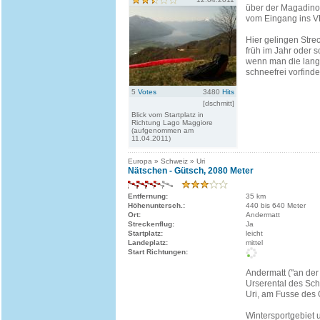
über der Magadino
vom Eingang ins 
Hier gelingen Stre
früh im Jahr oder s
wenn man die lang
schneefrei vorfindet
5
Votes
3480
Hits
[dschmitt]
Blick vom Startplatz in
Richtung Lago Maggiore
(aufgenommen am
11.04.2011)
Europa » Schweiz » Uri
Nätschen - Gütsch, 2080 Meter
Entfernung:
35 km
Höhenuntersch.:
440 bis 640 Meter
Ort:
Andermatt
Streckenflug:
Ja
Startplatz:
leicht
Landeplatz:
mittel
Start Richtungen:
Andermatt ("an der 
Urserental des Sc
Uri, am Fusse des
Wintersportgebiet 