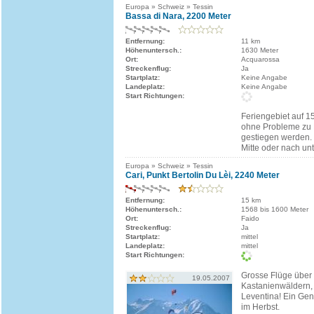
Europa » Schweiz » Tessin
Bassa di Nara, 2200 Meter
Entfernung:
11 km
Höhenuntersch.:
1630 Meter
Ort:
Acquarossa
Streckenflug:
Ja
Startplatz:
Keine Angabe
Landeplatz:
Keine Angabe
Start Richtungen:
Feriengebiet auf 1
ohne Probleme zu 
gestiegen werden.
Mitte oder nach unt
Europa » Schweiz » Tessin
Cari, Punkt Bertolin Du Lèi, 2240 Meter
Entfernung:
15 km
Höhenuntersch.:
1568 bis 1600 Meter
Ort:
Faido
Streckenflug:
Ja
Startplatz:
mittel
Landeplatz:
mittel
Start Richtungen:
Grosse Flüge über
19.05.2007
Kastanienwäldern,
Leventina! Ein Gen
im Herbst.