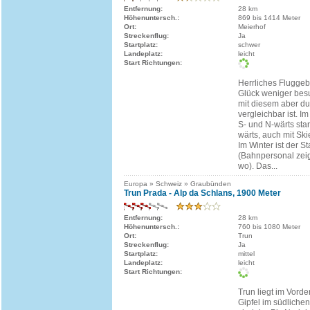
Entfernung:
28 km
Höhenuntersch.:
869 bis 1414 Meter
Ort:
Meierhof
Streckenflug:
Ja
Startplatz:
schwer
Landeplatz:
leicht
Start Richtungen:
Herrliches Fluggeb
Glück weniger besu
mit diesem aber d
vergleichbar ist. I
S- und N-wärts star
wärts, auch mit Sk
Im Winter ist der St
(Bahnpersonal zei
wo). Das...
Europa » Schweiz » Graubünden
Trun Prada - Alp da Schlans, 1900 Meter
Entfernung:
28 km
Höhenuntersch.:
760 bis 1080 Meter
Ort:
Trun
Streckenflug:
Ja
Startplatz:
mittel
Landeplatz:
leicht
Start Richtungen:
Trun liegt im Vorde
Gipfel im südliche