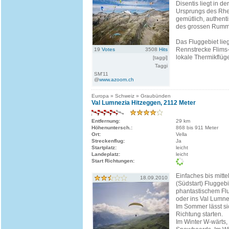
Disentis liegt in d
Ursprungs des Rhei
gemütlich, authent
des grossen Rumm
Das Fluggebiet lieg
Rennstrecke Flims
19
Votes
3508
Hits
lokale Thermikflüge
[taggi]
Taggi
SM'11
@
www.azoom.ch
Europa » Schweiz » Graubünden
Val Lumnezia Hitzeggen, 2112 Meter
Entfernung:
29 km
Höhenuntersch.:
868 bis 911 Meter
Ort:
Vella
Streckenflug:
Ja
Startplatz:
leicht
Landeplatz:
leicht
Start Richtungen:
Einfaches bis mitt
18.09.2010
(Südstart) Fluggebi
phantastischem Flu
oder ins Val Lumne
Im Sommer lässt sic
Richtung starten.
Im Winter W-wärts, 