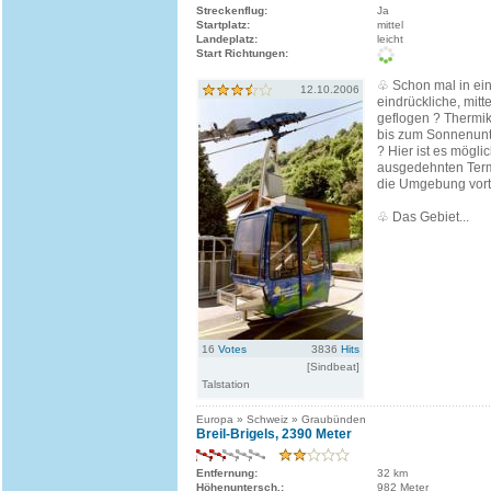
Streckenflug:
Ja
Startplatz:
mittel
Landeplatz:
leicht
Start Richtungen:
♧ Schon mal in ein
12.10.2006
eindrückliche, mitt
geflogen ? Thermi
bis zum Sonnenun
? Hier ist es mögl
ausgedehnten Termi
die Umgebung vortr
♧ Das Gebiet...
16
Votes
3836
Hits
[Sindbeat]
Talstation
Europa » Schweiz » Graubünden
Breil-Brigels, 2390 Meter
Entfernung:
32 km
Höhenuntersch.:
982 Meter