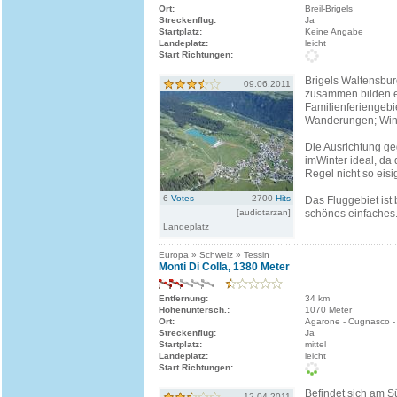
Ort:
Breil-Brigels
Streckenflug:
Ja
Startplatz:
Keine Angabe
Landeplatz:
leicht
Start Richtungen:
Brigels Waltensbur
09.06.2011
zusammen bilden e
Familienferiengeb
Wanderungen; Winte
Die Ausrichtung ge
imWinter ideal, da 
Regel nicht so eisi
6
Votes
2700
Hits
Das Fluggebiet ist
[audiotarzan]
schönes einfaches.
Landeplatz
Europa » Schweiz » Tessin
Monti Di Colla, 1380 Meter
Entfernung:
34 km
Höhenuntersch.:
1070 Meter
Ort:
Agarone - Cugnasco 
Streckenflug:
Ja
Startplatz:
mittel
Landeplatz:
leicht
Start Richtungen:
Befindet sich am S
12.04.2011