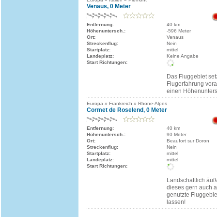
Venaus, 0 Meter
Entfernung:
40 km
Höhenuntersch.:
-596 Meter
Ort:
Venaus
Streckenflug:
Nein
Startplatz:
mittel
Landeplatz:
Keine Angabe
Start Richtungen:
Das Fluggebiet set
Flugerfahrung vora
einen Höhenunters
Europa » Frankreich » Rhone-Alpes
Cormet de Roselend, 0 Meter
Entfernung:
40 km
Höhenuntersch.:
90 Meter
Ort:
Beaufort sur Doron
Streckenflug:
Nein
Startplatz:
mittel
Landeplatz:
mittel
Start Richtungen:
Landschaftlich äußer
dieses gern auch 
genutzte Fluggebie
lassen!