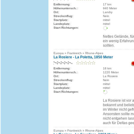
Entfernung:
17 km
Höhenuntersch.:
940 Meter
Ort:
Landry
Streckenflug:
Nein
Startplatz:
mittel
Landeplatz:
mittel
Start Richtungen:
Nettes Gelände, fü
ein wenig Erfahrun
sollten.
Europa » Frankreich » Rhone-Alpes
La Rosiere - La Poletta, 1850 Meter
Entfernung:
18 km
Höhenuntersch.:
1220 Meter
Ort:
La Rosiere
Streckenflug:
Nein
Startplatz:
mittel
Landeplatz:
mittel
Start Richtungen:
La Rosiere ist vor 
bekannt und belieb
im Winter nicht ge
Ansonsten sollte m
nicht entgehen lass
auch für Deltas gee
Europa » Frankreich » Rhone-Alpes