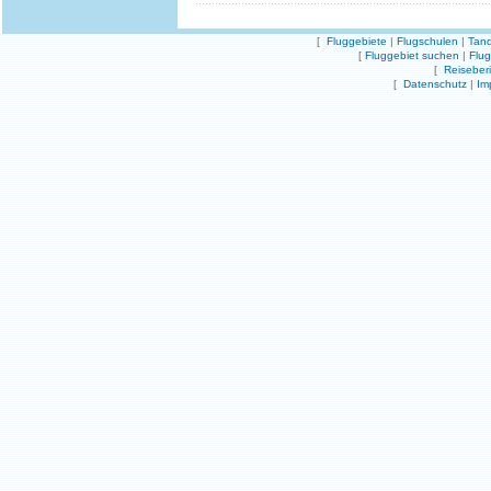
[
Fluggebiete
|
Flugschulen
|
Tand
[
Fluggebiet suchen
|
Flu
[
Reiseber
[
Datenschutz
|
Im