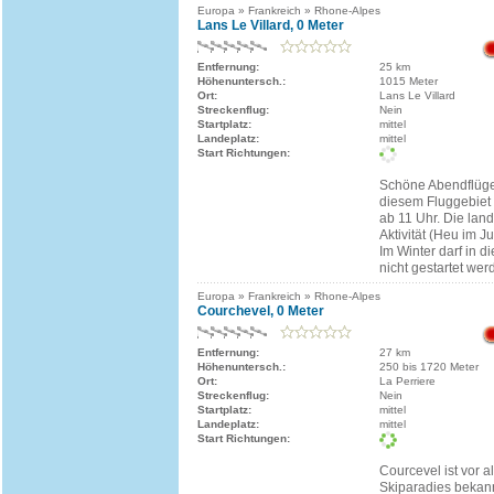
Europa » Frankreich » Rhone-Alpes
Lans Le Villard, 0 Meter
Entfernung:
25 km
Höhenuntersch.:
1015 Meter
Ort:
Lans Le Villard
Streckenflug:
Nein
Startplatz:
mittel
Landeplatz:
mittel
Start Richtungen:
Schöne Abendflüge
diesem Fluggebiet 
ab 11 Uhr. Die land
Aktivität (Heu im Ju
Im Winter darf in d
nicht gestartet wer
Europa » Frankreich » Rhone-Alpes
Courchevel, 0 Meter
Entfernung:
27 km
Höhenuntersch.:
250 bis 1720 Meter
Ort:
La Perriere
Streckenflug:
Nein
Startplatz:
mittel
Landeplatz:
mittel
Start Richtungen:
Courcevel ist vor a
Skiparadies bekann