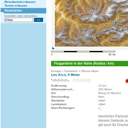
Reisebericht erfassen
Termin erfassen
Newsletter
bestellen oder abmelden
Fluggebiete in der Nähe (Radius: km)
Europa » Frankreich » Rhone-Alpes
Les Arcs, 0 Meter
Entfernung:
14 km
Höhenuntersch.:
250 Meter
Ort:
Bourg St Maurice
Streckenflug:
Nein
Startplatz:
mittel
Landeplatz:
mittel
Start Richtungen:
Herrliches Panor
diesem Gelände au
gilt auch für Drache