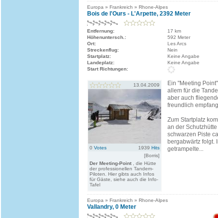
Europa » Frankreich » Rhone-Alpes
Bois de l'Ours - L'Arpette, 2392 Meter
Entfernung:
17 km
Höhenuntersch.:
592 Meter
Ort:
Les Arcs
Streckenflug:
Nein
Startplatz:
Keine Angabe
Landeplatz:
Keine Angabe
Start Richtungen:
Ein "Meeting Point"
13.04.2009
allem für die Tand
aber auch fliegen
freundlich empfan
Zum Startplatz k
an der Schutzhütte 
schwarzen Piste c
bergabwärtz folgt. 
0
Votes
1939
Hits
getrampelte...
[Borris]
Der Meeting-Point
, die Hütte
der professionellen Tandem-
Piloten. Hier gibts auch Infos
für Gäste, siehe auch die Info-
Tafel
Europa » Frankreich » Rhone-Alpes
Vallandry, 0 Meter