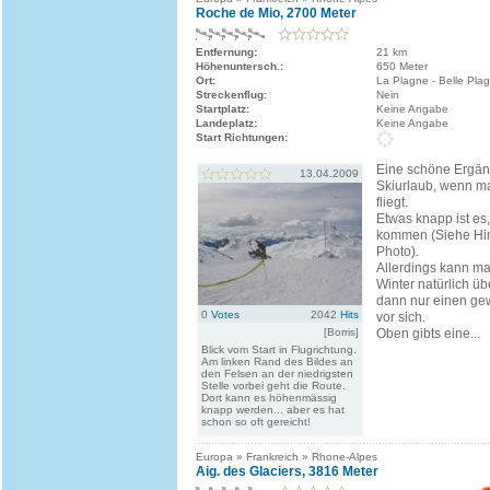
Roche de Mio, 2700 Meter
Entfernung:
21 km
Höhenuntersch.:
650 Meter
Ort:
La Plagne - Belle Pla
Streckenflug:
Nein
Startplatz:
Keine Angabe
Landeplatz:
Keine Angabe
Start Richtungen:
Eine schöne Ergä
13.04.2009
Skiurlaub, wenn ma
fliegt.
Etwas knapp ist es
kommen (Siehe Hi
Photo).
Allerdings kann m
Winter natürlich üb
dann nur einen g
0
Votes
2042
Hits
vor sich.
[Borris]
Oben gibts eine...
Blick vom Start in Flugrichtung.
Am linken Rand des Bildes an
den Felsen an der niedrigsten
Stelle vorbei geht die Route.
Dort kann es höhenmässig
knapp werden... aber es hat
schon so oft gereicht!
Europa » Frankreich » Rhone-Alpes
Aig. des Glaciers, 3816 Meter