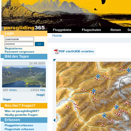
Fluggebiete
Flugschulen
Reisen
So
Login
Home
Registrieren
PDF siteGUIDE erstellen
Passwort vergessen
Bild des Tages
22.09.2020
465
Votes
13533
Hits
[
taggi
]
Vogar
Neu hier? Fragen?
Was ist paragliding365?
Häufig gestellte Fragen
Erfassen
Fluggebiet erfassen
Flugschule erfassen