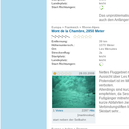
Landeplatz:
leicht
Start Richtungen:
Das unproblematisc
auch den Anfänger 
Europa » Frankreich » Rhone-Alpes
Mont de la Chambre, 2850 Meter
Entfernung:
39 km
Höhenuntersch.:
1070 Meter
Ort:
Les Menuires
Streckenflug:
Ja
Startplatz:
leicht
Landeplatz:
leicht
Start Richtungen:
Nettes Fluggebiet 
28.03.2008
Aussicht über Les 
Pistenstart ist im W
verboten.
Allerdings sind kur
empfehlen, da Sess
Fußgänger mitnehm
kurze Abfahrten z
Verbindungsliften 
1
Votes
2287
Hits
Skistart sehr...
[martinoskar]
start neben der Seilbahn
Europa » Italien » Piemont