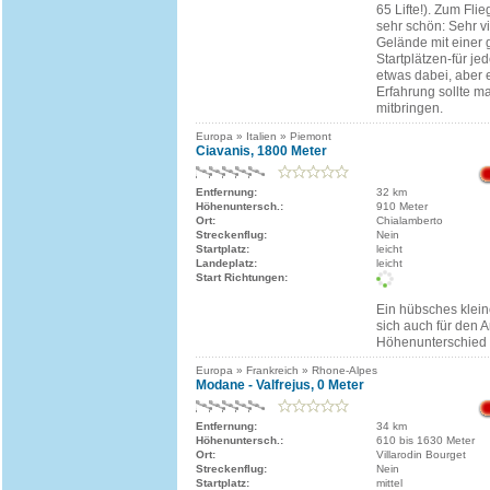
65 Lifte!). Zum Fli
sehr schön: Sehr vi
Gelände mit einer
Startplätzen-für j
etwas dabei, aber 
Erfahrung sollte ma
mitbringen.
Europa » Italien » Piemont
Ciavanis, 1800 Meter
Entfernung:
32 km
Höhenuntersch.:
910 Meter
Ort:
Chialamberto
Streckenflug:
Nein
Startplatz:
leicht
Landeplatz:
leicht
Start Richtungen:
Ein hübsches klein
sich auch für den A
Höhenunterschied 
Europa » Frankreich » Rhone-Alpes
Modane - Valfrejus, 0 Meter
Entfernung:
34 km
Höhenuntersch.:
610 bis 1630 Meter
Ort:
Villarodin Bourget
Streckenflug:
Nein
Startplatz:
mittel