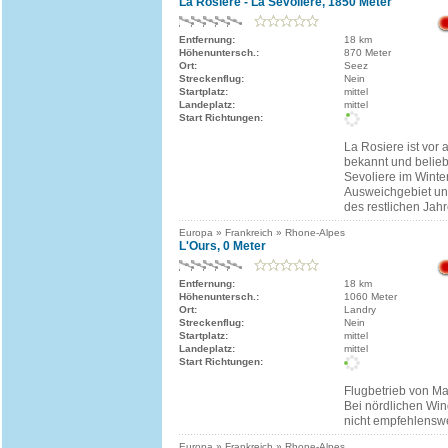
La Rosiere - La Sevoliere, 1850 Meter
Entfernung:
18 km
Höhenuntersch.:
870 Meter
Ort:
Seez
Streckenflug:
Nein
Startplatz:
mittel
Landeplatz:
mittel
Start Richtungen:
La Rosiere ist vor 
bekannt und belieb
Sevoliere im Winter
Ausweichgebiet un
des restlichen Jahr
Europa » Frankreich » Rhone-Alpes
L'Ours, 0 Meter
Entfernung:
18 km
Höhenuntersch.:
1060 Meter
Ort:
Landry
Streckenflug:
Nein
Startplatz:
mittel
Landeplatz:
mittel
Start Richtungen:
Flugbetrieb von Ma
Bei nördlichen Wi
nicht empfehlenswe
Europa » Frankreich » Rhone-Alpes