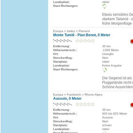
Landeplatz:
mittel
Start Richtungen:
Etwas sensibles G
starkem Talwind - 
frühe Morgenflüge 
Europa » Italien » Piemont
Monte Tumlé - Pian Benot, 0 Meter
Entfernung:
35 km
Höhenuntersch.:
-1368 Meter
Ort:
Usseglio
Streckenflug:
Nein
Startplatz:
mittel
Landeplatz:
Keine Angabe
Start Richtungen:
Die Gegend ist als 
Fluggelände nicht 
Schöne Aussichten
Europa » Frankreich » Rhone-Alpes
Aussois, 0 Meter
Entfernung:
36 km
Höhenuntersch.:
600 bis 820 Meter
Ort:
Aussois
Streckenflug:
Nein
Startplatz:
schwer
Landeplatz:
mittel
Start Richtungen: