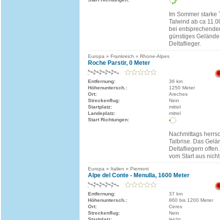
Im Sommer starke 
Talwind ab ca 11.0
bei entsprechender
günstiges Gelände,
Deltaflieger.
Europa » Frankreich » Rhone-Alpes
Roche Parstir, 0 Meter
Entfernung:
36 km
Höhenuntersch.:
1250 Meter
Ort:
Areches
Streckenflug:
Nein
Startplatz:
mittel
Landeplatz:
mittel
Start Richtungen:
Nachmittags herrsch
Talbrise. Das Gelä
Deltafliegern offen
vom Start aus nicht
Europa » Italien » Piemont
Alpe del Conte - Menulla, 1600 Meter
Entfernung:
37 km
Höhenuntersch.:
860 bis 1200 Meter
Ort:
Ceres
Streckenflug:
Nein
Startplatz:
leicht