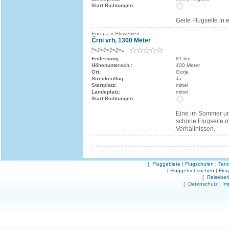
Start Richtungen:
Geile Flugseite in 
Europa » Slowenien
Črni vrh, 1300 Meter
Entfernung:
81 km
Höhenuntersch.:
400 Meter
Ort:
Gorje
Streckenflug:
Ja
Startplatz:
mittel
Landeplatz:
mittel
Start Richtungen:
Eine im Sommer un
schöne Flugseite mi
Verhältnissen.
[
Fluggebiete
|
Flugschulen
|
Tand
[
Fluggebiet suchen
|
Flu
[
Reiseber
[
Datenschutz
|
Im