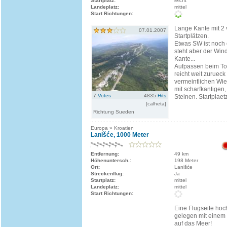
Startplatz:
leicht
Landeplatz:
mittel
Start Richtungen:
Lange Kante mit 2
07.01.2007
Startplätzen.
Etwas SW ist noch 
steht aber der Win
Kante...
Aufpassen beim To
reicht weit zurueck
vermeintlichen Wie
mit scharfkantigen,
7
Votes
4835
Hits
Steinen. Startplaetz
[calheta]
Richtung Sueden
Europa » Kroatien
Lanišće, 1000 Meter
Entfernung:
49 km
Höhenuntersch.:
198 Meter
Ort:
Lanišće
Streckenflug:
Ja
Startplatz:
mittel
Landeplatz:
mittel
Start Richtungen:
Eine Flugseite hoc
gelegen mit einem 
auf das Meer!