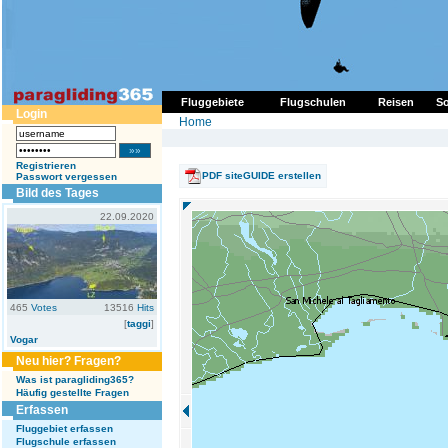
Fluggebiete
Flugschulen
Reisen
So
Login
Home
Registrieren
PDF siteGUIDE erstellen
Passwort vergessen
Bild des Tages
22.09.2020
465
Votes
13516
Hits
[
taggi
]
Vogar
Neu hier? Fragen?
Was ist paragliding365?
Häufig gestellte Fragen
Erfassen
Fluggebiet erfassen
Flugschule erfassen