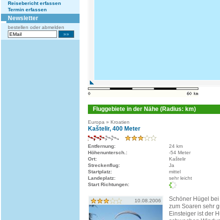
Reisebericht erfassen
Termin erfassen
Newsletter
bestellen oder abmelden
Fluggebiete in der Nähe (Radius: km)
Europa » Kroatien
Kaštelir, 400 Meter
Entfernung:
24 km
Höhenuntersch.:
-54 Meter
Ort:
Kaštelir
Streckenflug:
Ja
Startplatz:
mittel
Landeplatz:
sehr leicht
Start Richtungen:
Schöner Hügel bei K
10.08.2006
zum Soaren sehr gu
Einsteiger ist der 