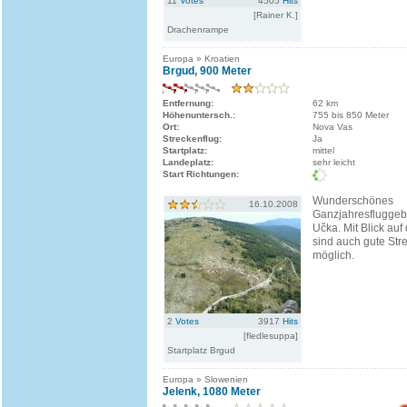
11
Votes
4505
Hits
[Rainer K.]
Drachenrampe
Europa » Kroatien
Brgud, 900 Meter
Entfernung:
62 km
Höhenuntersch.:
755 bis 850 Meter
Ort:
Nova Vas
Streckenflug:
Ja
Startplatz:
mittel
Landeplatz:
sehr leicht
Start Richtungen:
Wunderschönes
16.10.2008
Ganzjahresfluggebi
Učka. Mit Blick auf
sind auch gute Str
möglich.
2
Votes
3917
Hits
[fledlesuppa]
Startplatz Brgud
Europa » Slowenien
Jelenk, 1080 Meter