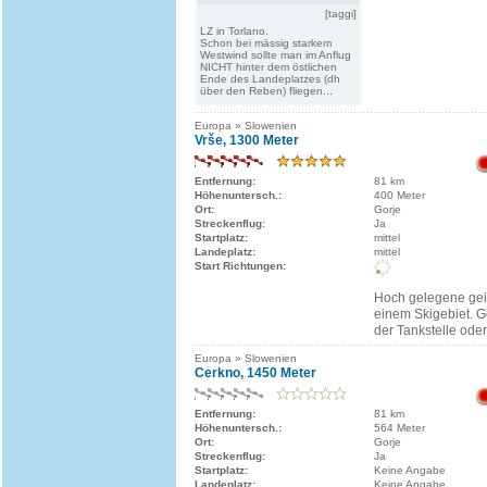
[taggi]
LZ in Torlano.
Schon bei mässig starkem
Westwind sollte man im Anflug
NICHT hinter dem östlichen
Ende des Landeplatzes (dh
über den Reben) fliegen...
Europa » Slowenien
Vrše, 1300 Meter
Entfernung:
81 km
Höhenuntersch.:
400 Meter
Ort:
Gorje
Streckenflug:
Ja
Startplatz:
mittel
Landeplatz:
mittel
Start Richtungen:
Hoch gelegene geil
einem Skigebiet. G
der Tankstelle oder
Europa » Slowenien
Cerkno, 1450 Meter
Entfernung:
81 km
Höhenuntersch.:
564 Meter
Ort:
Gorje
Streckenflug:
Ja
Startplatz:
Keine Angabe
Landeplatz:
Keine Angabe