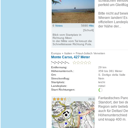
schwachen Windve
perfekt um Gleitflü
Bitte nicht auf bewi
Wiesen landen! Es 
offiziellen Landepl
6
Votes
5690
Hits
der Nähe der...
[Schurli]
Blick vom Startplatz in
Richtung Meer.
In der Mitte vom Tal kreuzt die
Schnellstrasse Richtung Pula.
Europa » Italien » Friaul-Julisch Venetien
Monte Carso, 427 Meter
Entfernung:
29 km
Höhenuntersch.:
359 bis 381 Meter
Ort:
S. Dorligo della Valle
Streckenflug:
Nein
Startplatz:
leicht
Landeplatz:
mittel
Start Richtungen:
Fantastisches Pa
28.03.2007
Standort, der bei d
Region sehr beliebt
auch für Deltas! De
Höhenunterschied 
und knapp 400 m.