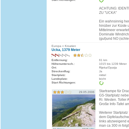
ACHTUNG: IDENT
ZU "UCKA"
Ein wahnsinnig herr
hinüber zur Küste
Mittelmeer erwartet
Dominate Windric
(gut)und NO (schle
Europa » Kroatien
Ucka, 1379 Meter
Entfernung:
61 km
Höhenuntersch.:
1015 bis 1239 Meter
Ort:
Rijeka/Opatja
Streckenflug:
Ja
Startplatz:
mittel
Landeplatz:
leicht
Start Richtungen:
Startrampe für Drac
29.05.2006
GS-Startplatz neb
Ri. Westen. Toller 
Große Info-Tafel am
Weiterer Startplatz 
dem Gipfelaufschwu
links abzweigend 
man ca 300 m folgt.