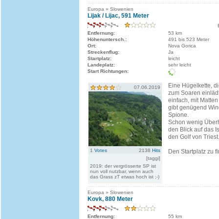
Europa » Slowenien
Lijak / Lijac, 591 Meter
Entfernung:
53 km
Höhenuntersch.:
491 bis 523 Meter
Ort:
Nova Gorica
Streckenflug:
Ja
Startplatz:
leicht
Landeplatz:
sehr leicht
Start Richtungen:
Eine Hügelkette, d
07.06.2019
zum Soaren einlädt.
einfach, mit Matten
gibt genügend Wi
Spione.
Schon wenig Über
den Blick auf das 
den Golf von Triest
1
Votes
2138
Hits
Den Startplatz zu fi
[taggi]
2019: der vergrösserte SP ist
nun voll nutzbar, wenn auch
das Grass zT etwas hoch ist ;-)
Europa » Slowenien
Kovk, 880 Meter
Entfernung:
55 km