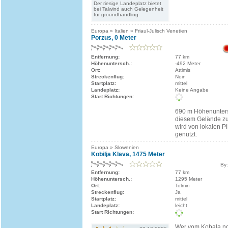
Der riesige Landeplatz bietet
bei Talwind auch Gelegenheit
für groundhandling
Europa » Italien » Friaul-Julisch Venetien
Porzus, 0 Meter
Entfernung:
77 km
Höhenuntersch.:
-492 Meter
Ort:
Attimis
Streckenflug:
Nein
Startplatz:
mittel
Landeplatz:
Keine Angabe
Start Richtungen:
690 m Höhenuntersc
diesem Gelände zu
wird von lokalen Pi
genutzt.
Europa » Slowenien
Kobilja Klava, 1475 Meter
By:
Entfernung:
77 km
Höhenuntersch.:
1295 Meter
Ort:
Tolmin
Streckenflug:
Ja
Startplatz:
mittel
Landeplatz:
leicht
Start Richtungen:
Wer vom Kobala no