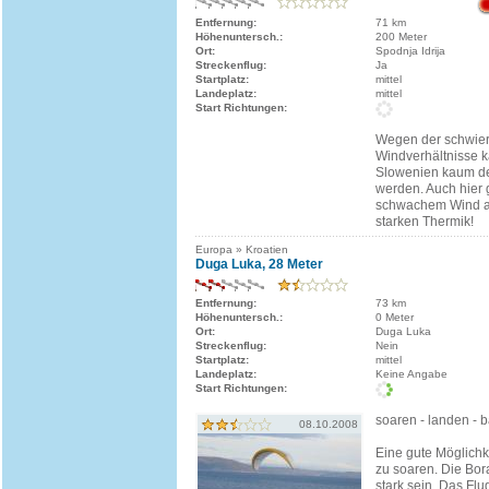
Entfernung:
71 km
Höhenuntersch.:
200 Meter
Ort:
Spodnja Idrija
Streckenflug:
Ja
Startplatz:
mittel
Landeplatz:
mittel
Start Richtungen:
Wegen der schwie
Windverhältnisse k
Slowenien kaum de
werden. Auch hier 
schwachem Wind a
starken Thermik!
Europa » Kroatien
Duga Luka, 28 Meter
Entfernung:
73 km
Höhenuntersch.:
0 Meter
Ort:
Duga Luka
Streckenflug:
Nein
Startplatz:
mittel
Landeplatz:
Keine Angabe
Start Richtungen:
soaren - landen - 
08.10.2008
Eine gute Möglichk
zu soaren. Die Bora
stark sein. Das Fl