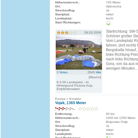
Höhenuntersch.:
745 Meter
Ort:
Ajdovscina
Streckenflug:
Ja
Startplatz:
mittel
Landeplatz:
leicht
Start Richtungen:
Startrichtung: SW-
09.03.2009
Schöner großer Star
Vom Landeplatz Ri
fahren, dort rechts
Bergstraße hinauf, 
links Richtung Pr
nach links Richtun
Gora, von da aus ist
wenigen Minuten...
3
Votes
2845
Hits
[Ritschn]
8.3.09 Landeplatz - im
Hintergrund Pizzeria Anja.
Empfehlenswert.
Europa » Kroatien
Vojak, 1365 Meter
Entfernung:
60 km
Höhenuntersch.:
1000 bis 1250 Meter
Ort:
Boljunsko Polje
Streckenflug:
Ja
Startplatz:
mittel
Landeplatz:
leicht
Start Richtungen: