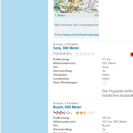
7
Votes
4599
Hits
[taggi]
Man beachte die Landesgrenze IT-SI !
Karte©
www.centrofriulanoparapendio.it
Europa » Kroatien
Senj, 380 Meter
Entfernung:
37 km
Höhenuntersch.:
241 Meter
Ort:
Senj
Streckenflug:
Ja
Startplatz:
mittel
Landeplatz:
mittel
Start Richtungen:
Die Flugseite befin
nördlichen Ausläuf
Europa » Kroatien
Buzet, 500 Meter
Entfernung:
38 km
Höhenuntersch.:
310 bis 395 Meter
Ort:
Buzet
Streckenflug:
Ja