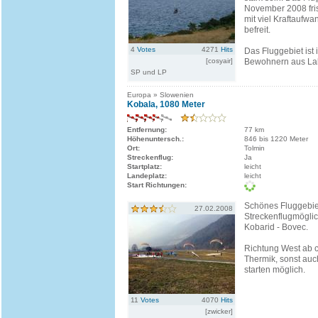
November 2008 fri
mit viel Kraftaufw
befreit.
4
Votes
4271
Hits
Das Fluggebiet ist 
[cosyair]
Bewohnern aus Lab
SP und LP
Europa » Slowenien
Kobala, 1080 Meter
Entfernung:
77 km
Höhenuntersch.:
846 bis 1220 Meter
Ort:
Tolmin
Streckenflug:
Ja
Startplatz:
leicht
Landeplatz:
leicht
Start Richtungen:
Schönes Fluggebiet
27.02.2008
Streckenflugmöglic
Kobarid - Bovec.
Richtung West ab c
Thermik, sonst auc
starten möglich.
11
Votes
4070
Hits
[zwicker]