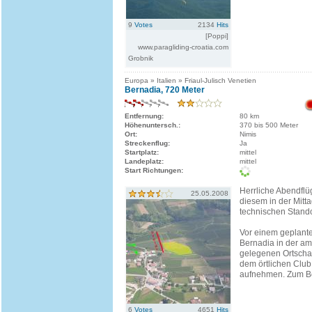
9
Votes
2134
Hits
[Poppi]
www.paragliding-croatia.com
Grobnik
Europa » Italien » Friaul-Julisch Venetien
Bernadia, 720 Meter
Entfernung:
80 km
Höhenuntersch.:
370 bis 500 Meter
Ort:
Nimis
Streckenflug:
Ja
Startplatz:
mittel
Landeplatz:
mittel
Start Richtungen:
Herrliche Abendfl
25.05.2008
diesem in der Mitta
technischen Stando
Vor einem geplant
Bernadia in der a
gelegenen Ortschaf
dem örtlichen Club
aufnehmen. Zum Be
6
Votes
4651
Hits