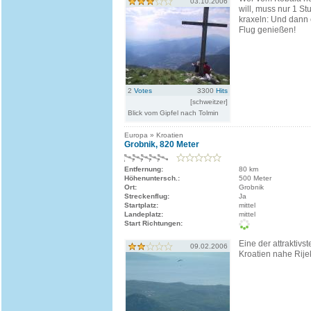
03.10.2006
will, muss nur 1 S
kraxeln: Und dann 
Flug genießen!
2
Votes
3300
Hits
[schweitzer]
Blick vom Gipfel nach Tolmin
Europa » Kroatien
Grobnik, 820 Meter
Entfernung:
80 km
Höhenuntersch.:
500 Meter
Ort:
Grobnik
Streckenflug:
Ja
Startplatz:
mittel
Landeplatz:
mittel
Start Richtungen:
Eine der attraktivs
09.02.2006
Kroatien nahe Rije