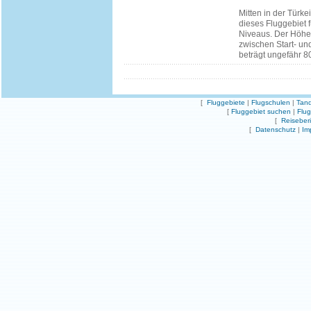
Mitten in der Türkei
dieses Fluggebiet f
Niveaus. Der Höhe
zwischen Start- un
beträgt ungefähr 8
[
Fluggebiete
|
Flugschulen
|
Tand
[
Fluggebiet suchen
|
Flu
[
Reiseber
[
Datenschutz
|
Im