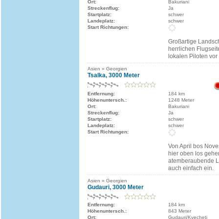
Ort:
Bakuriani
Streckenflug:
Ja
Startplatz:
schwer
Landeplatz:
schwer
Start Richtungen:
Großartige Landsch
herrlichen Flugsei
lokalen Piloten vor 
Asien » Georgien
Tsalka, 3000 Meter
Entfernung:
184 km
Höhenuntersch.:
1248 Meter
Ort:
Bakuriani
Streckenflug:
Ja
Startplatz:
schwer
Landeplatz:
schwer
Start Richtungen:
Von April bos Nov
hier oben los gehe
atemberaubende La
auch einfach ein.
Asien » Georgien
Gudauri, 3000 Meter
Entfernung:
184 km
Höhenuntersch.:
843 Meter
Ort:
Gudauri/Kvecheti