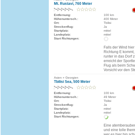
Mt. Rustavi, 760 Meter
Entfernung:
100 km
Höhenuntersch.:
400 Meter
Ort:
Tbilisi
Streckenflug:
Ja
Startplatz:
mittel
Landeplatz:
mittel
Start Richtungen:
Falls der Wind hier
Richtung E kommt, 
runter in das Dorf 
erreicht der Sportl
Flug als beim Schw
Vorsicht vor den S
Asien » Georgien
Tbilisi Sea, 500 Meter
Entfernung:
100 km
Höhenuntersch.:
49 Meter
Ort:
Tbilisi
Streckenflug:
Ja
Startplatz:
mittel
Landeplatz:
mittel
Start Richtungen:
Eine atemberaube
und eine tolle ther
wer es hier hin sch