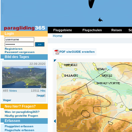
Fluggebiete
Flugschulen
Reisen
So
Login
Home
Registrieren
PDF siteGUIDE erstellen
Passwort vergessen
Bild des Tages
22.09.2020
465
Votes
13511
Hits
[
taggi
]
Vogar
Neu hier? Fragen?
Was ist paragliding365?
Häufig gestellte Fragen
Erfassen
Fluggebiet erfassen
Flugschule erfassen