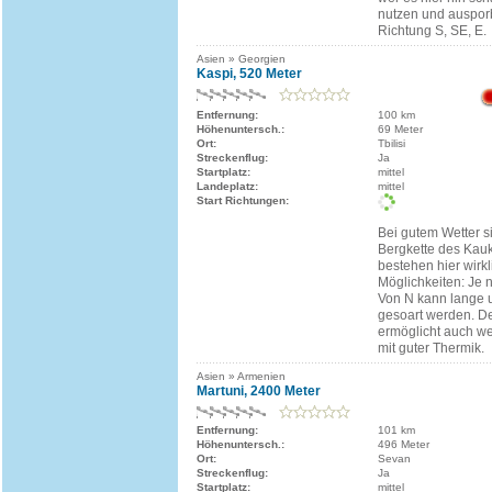
nutzen und ausporb
Richtung S, SE, E.
Asien » Georgien
Kaspi, 520 Meter
Entfernung:
100 km
Höhenuntersch.:
69 Meter
Ort:
Tbilisi
Streckenflug:
Ja
Startplatz:
mittel
Landeplatz:
mittel
Start Richtungen:
Bei gutem Wetter s
Bergkette des Kau
bestehen hier wirk
Möglichkeiten: Je 
Von N kann lange 
gesoart werden. De
ermöglicht auch we
mit guter Thermik.
Asien » Armenien
Martuni, 2400 Meter
Entfernung:
101 km
Höhenuntersch.:
496 Meter
Ort:
Sevan
Streckenflug:
Ja
Startplatz:
mittel