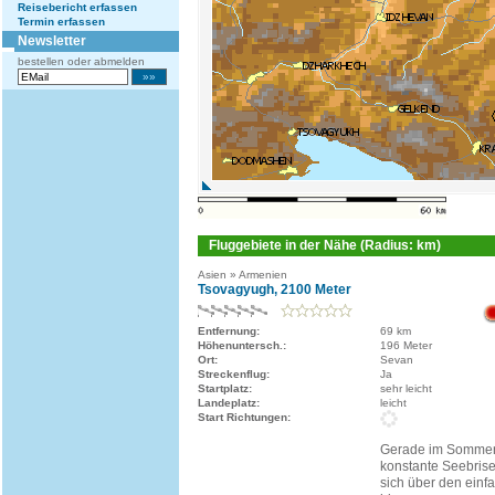
Reisebericht erfassen
Termin erfassen
Newsletter
bestellen oder abmelden
Fluggebiete in der Nähe (Radius: km)
Asien » Armenien
Tsovagyugh, 2100 Meter
Entfernung:
69 km
Höhenuntersch.:
196 Meter
Ort:
Sevan
Streckenflug:
Ja
Startplatz:
sehr leicht
Landeplatz:
leicht
Start Richtungen:
Gerade im Sommer g
konstante Seebrise
sich über den einf