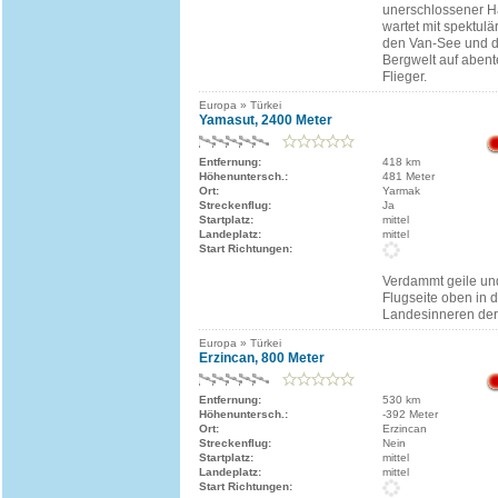
unerschlossener 
wartet mit spektulä
den Van-See und d
Bergwelt auf abent
Flieger.
Europa » Türkei
Yamasut, 2400 Meter
Entfernung:
418 km
Höhenuntersch.:
481 Meter
Ort:
Yarmak
Streckenflug:
Ja
Startplatz:
mittel
Landeplatz:
mittel
Start Richtungen:
Verdammt geile und
Flugseite oben in 
Landesinneren der 
Europa » Türkei
Erzincan, 800 Meter
Entfernung:
530 km
Höhenuntersch.:
-392 Meter
Ort:
Erzincan
Streckenflug:
Nein
Startplatz:
mittel
Landeplatz:
mittel
Start Richtungen: