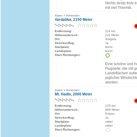
Nichts desto trotz 
mit viel Thermik.
Asien » Armenien
Vardablur, 2150 Meter
Entfernung:
114 km
Höhenuntersch.:
211 Meter
Ort:
Aragats
Streckenflug:
Ja
Startplatz:
leicht
Landeplatz:
leicht
Start Richtungen:
Eine schöne und h
Flugseite, die mit 
Landeflächen aufwa
jeglicher Windrich
werden.
Asien » Armenien
Mt. Hadis, 2000 Meter
Entfernung:
125 km
Höhenuntersch.:
968 Meter
Ort:
Eriwan
Streckenflug:
Ja
Startplatz:
mittel
Landeplatz:
mittel
Start Richtungen: