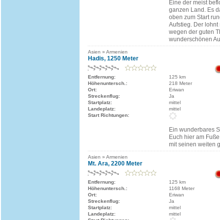
Eine der meist bef
ganzen Land. Es da
oben zum Start run
Aufstieg. Der lohnt 
wegen der guten T
wunderschönen Aus
Asien » Armenien
Hadis, 1250 Meter
Entfernung:
125 km
Höhenuntersch.:
218 Meter
Ort:
Eriwan
Streckenflug:
Ja
Startplatz:
mittel
Landeplatz:
mittel
Start Richtungen:
Ein wunderbares S
Euch hier am Fuße
mit seinen weiten 
Asien » Armenien
Mt. Ara, 2200 Meter
Entfernung:
125 km
Höhenuntersch.:
1168 Meter
Ort:
Eriwan
Streckenflug:
Ja
Startplatz:
mittel
Landeplatz:
mittel