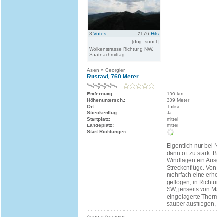
3
Votes
2176
Hits
[dog_snout]
Wolkenstrasse Richtung NW.
Spätnachmittag.
Asien » Georgien
Rustavi, 760 Meter
Entfernung:
100 km
Höhenuntersch.:
309 Meter
Ort:
Tbilisi
Streckenflug:
Ja
Startplatz:
mittel
Landeplatz:
mittel
Start Richtungen:
Eigentlich nur bei 
dann oft zu stark.
Windlagen ein Ausg
Streckenflüge. Von
mehrfach eine erhe
geflogen, in Richt
SW, jenseits von M
eingelagerte Ther
sauber ausfliegen, 
Asien » Georgien