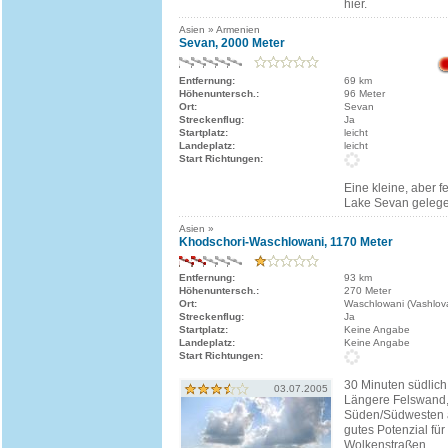
hier.
Asien » Armenien
Sevan, 2000 Meter
Entfernung:
69 km
Höhenuntersch.:
96 Meter
Ort:
Sevan
Streckenflug:
Ja
Startplatz:
leicht
Landeplatz:
leicht
Start Richtungen:
Eine kleine, aber f
Lake Sevan gelege
Asien »
Khodschori-Waschlowani, 1170 Meter
Entfernung:
93 km
Höhenuntersch.:
270 Meter
Ort:
Waschlowani (Vashlov
Streckenflug:
Ja
Startplatz:
Keine Angabe
Landeplatz:
Keine Angabe
Start Richtungen:
30 Minuten südlich 
03.07.2005
Längere Felswand
Süden/Südwesten a
gutes Potenzial für
Wolkenstraßen.