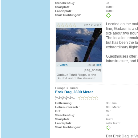
Streckenflug:
Ja
Startplatz:
mittel
Landeplatz:
mittel
Start Richtungen:
Located on the ma
02.12.2007
line, Gudauri is a c
site about two hours
The location remai
but has been the la
extraordinary flight
Guesthouses offer
infrastructure, and 
0
Votes
2010
Hits
[dog_snout]
Gudauri Tshrili Ridge, to the
South-East of the ski resort.
Europa » Türkei
Erek Dag, 2800 Meter
Entfernung:
333 km
Höhenuntersch.:
800 Meter
Ort:
Van
Streckenflug:
Ja
Startplatz:
leicht
Landeplatz:
sehr leicht
Start Richtungen:
Der Erek Dag ist V