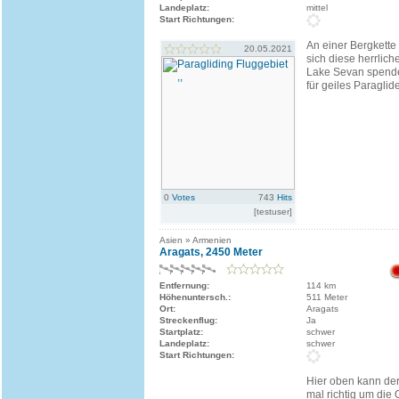
Landeplatz:
mittel
Start Richtungen:
An einer Bergkette
20.05.2021
sich diese herrlich
Lake Sevan spendet
für geiles Paraglid
0
Votes
743
Hits
[testuser]
Asien » Armenien
Aragats, 2450 Meter
Entfernung:
114 km
Höhenuntersch.:
511 Meter
Ort:
Aragats
Streckenflug:
Ja
Startplatz:
schwer
Landeplatz:
schwer
Start Richtungen:
Hier oben kann der
mal richtig um die 