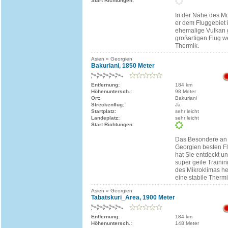
Start Richtungen:
In der Nähe des Mo
er dem Fluggebiet 
ehemalige Vulkan g
großartigen Flug w
Thermik.
Asien » Georgien
Bakuriani, 1850 Meter
Entfernung:
184 km
Höhenuntersch.:
98 Meter
Ort:
Bakuriani
Streckenflug:
Ja
Startplatz:
sehr leicht
Landeplatz:
sehr leicht
Start Richtungen:
Das Besondere an d
Georgien besten F
hat Sie entdeckt und
super geile Traini
des Mikroklimas he
eine stabile Thermi
Asien » Georgien
Tabatskuri_Area, 1900 Meter
Entfernung:
184 km
Höhenuntersch.:
148 Meter