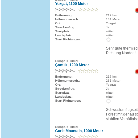
Yozgat, 1100 Meter
Entfernung:
217 km
Höhenuntersch.:
131 Meter
Ort:
Yozgat
Streckenflug:
Ja
Startplatz:
mittel
Landeplatz:
mittel
Start Richtungen:
Sehr gute thermisc
Richtung Norden!
Europa » Türkei
Çamlık, 1200 Meter
Entfernung:
217 km
Höhenuntersch.:
231 Meter
Ort:
Yozgat
Streckenflug:
Ja
Startplatz:
mittel
Landeplatz:
mittel
Start Richtungen:
Schwesternflugsei
Forest mit genau s
stabilen Verhältnis
Europa » Türkei
Gurle Mountain, 1000 Meter