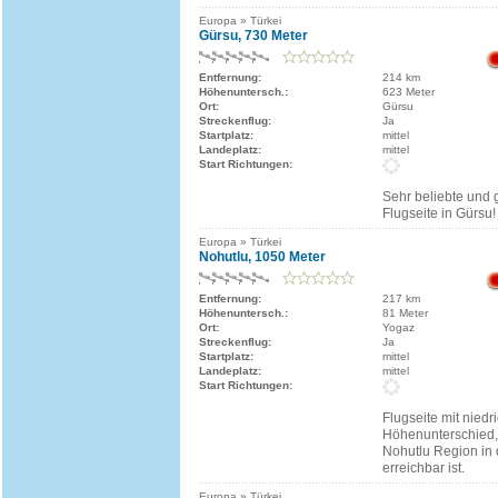
Europa » Türkei
Gürsu, 730 Meter
Entfernung:
214 km
Höhenuntersch.:
623 Meter
Ort:
Gürsu
Streckenflug:
Ja
Startplatz:
mittel
Landeplatz:
mittel
Start Richtungen:
Sehr beliebte und 
Flugseite in Gürsu!
Europa » Türkei
Nohutlu, 1050 Meter
Entfernung:
217 km
Höhenuntersch.:
81 Meter
Ort:
Yogaz
Streckenflug:
Ja
Startplatz:
mittel
Landeplatz:
mittel
Start Richtungen:
Flugseite mit nied
Höhenunterschied, 
Nohutlu Region in 
erreichbar ist.
Europa » Türkei