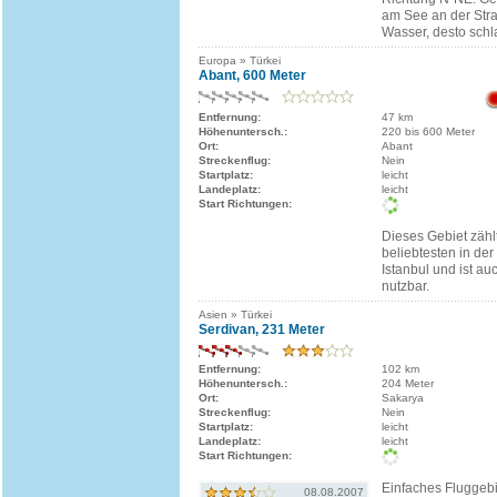
am See an der Stra
Wasser, desto schl
Europa » Türkei
Abant, 600 Meter
Entfernung:
47 km
Höhenuntersch.:
220 bis 600 Meter
Ort:
Abant
Streckenflug:
Nein
Startplatz:
leicht
Landeplatz:
leicht
Start Richtungen:
Dieses Gebiet zähl
beliebtesten in de
Istanbul und ist au
nutzbar.
Asien » Türkei
Serdivan, 231 Meter
Entfernung:
102 km
Höhenuntersch.:
204 Meter
Ort:
Sakarya
Streckenflug:
Nein
Startplatz:
leicht
Landeplatz:
leicht
Start Richtungen:
Einfaches Fluggebi
08.08.2007