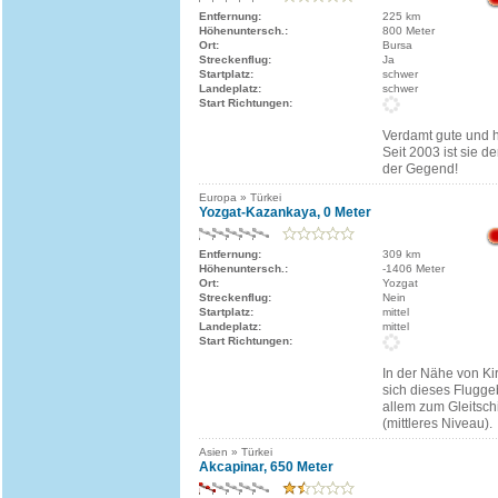
Entfernung:
225 km
Höhenuntersch.:
800 Meter
Ort:
Bursa
Streckenflug:
Ja
Startplatz:
schwer
Landeplatz:
schwer
Start Richtungen:
Verdamt gute und h
Seit 2003 ist sie de
der Gegend!
Europa » Türkei
Yozgat-Kazankaya, 0 Meter
Entfernung:
309 km
Höhenuntersch.:
-1406 Meter
Ort:
Yozgat
Streckenflug:
Nein
Startplatz:
mittel
Landeplatz:
mittel
Start Richtungen:
In der Nähe von Kir
sich dieses Fluggeb
allem zum Gleitsch
(mittleres Niveau).
Asien » Türkei
Akcapinar, 650 Meter