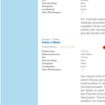
Ort:
Ankara
Streckenflug:
Nein
Startplatz:
leicht
Landeplatz:
leicht
Start Richtungen:
Für Trainings eigne
Gelände besonders 
ungefähr 30 km von
sodass alle Vorzüg
genutzt werden kö
Europa » Türkei
Inönü, 0 Meter
Entfernung:
176 km
Höhenuntersch.:
-929 Meter
Ort:
Ýnönü
Streckenflug:
Nein
Startplatz:
mittel
Landeplatz:
leicht
Start Richtungen:
Das Gebiet ist für 
jedem Niveau gut g
insbesondere in d
Sommermonaten. W
der Spitze zu stark
das Feld den Drac
überlassen. Ýnönü 
westlich von Eskise