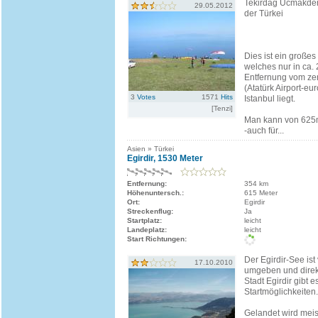
Tekirdag Ucmakder
29.05.2012
der Türkei
Dies ist ein großes
welches nur in ca.
Entfernung vom ze
(Atatürk Airport-eu
3
Votes
1571
Hits
Istanbul liegt.
[Tenzi]
Man kann von 625
-auch für...
Asien » Türkei
Egirdir, 1530 Meter
Entfernung:
354 km
Höhenuntersch.:
615 Meter
Ort:
Egirdir
Streckenflug:
Ja
Startplatz:
leicht
Landeplatz:
leicht
Start Richtungen:
Der Egirdir-See ist
17.10.2010
umgeben und direk
Stadt Egirdir gibt e
Startmöglichkeiten.
Gelandet wird mei