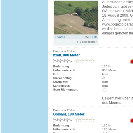
Autostunden östlich
Jedes Jahr gibt es 
(Wettbewerb). Näch
18. August 2009. 
Anmeldung unter
www.bogaziciparag
wird sicher auch d
einiges geboten für 
2
Votes
1592
Hits
[Tuerkeiflieger]
Europa » Türkei
Izmit, 800 Meter
Entfernung:
136 km
Höhenuntersch.:
800 Meter
Ort:
Izmit
Streckenflug:
Ja
Startplatz:
mittel
Landeplatz:
mittel
Start Richtungen:
Es geht hier über I
des Meeres.
Europa » Türkei
Gölbasi, 180 Meter
Entfernung:
166 km
Höhenuntersch.:
180 Meter