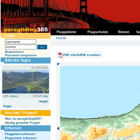
Fluggebiete
Flugschulen
Reisen
So
Login
Home
Registrieren
PDF siteGUIDE erstellen
Passwort vergessen
Bild des Tages
22.09.2020
465
Votes
13545
Hits
[
taggi
]
Vogar
Neu hier? Fragen?
Was ist paragliding365?
Häufig gestellte Fragen
Erfassen
Fluggebiet erfassen
Flugschule erfassen