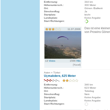
Entfernung:
344 km
Höhenuntersch.:
300 Meter
Ort:
Gönen /Balikerir
Streckenflug:
Ja
Startplatz:
leicht
Landeplatz:
Keine Angabe
Start Richtungen:
Das ist eine kleine
11.07.2006
von Prowins Gönen/
13
Votes
1566
Hits
[Yucel]
Asien » Türkei
Uçmakdere, 625 Meter
Entfernung:
346 km
Höhenuntersch.:
623 Meter
Ort:
Tekirdag
Streckenflug:
Nein
Startplatz:
Keine Angabe
Landeplatz:
Keine Angabe
Start Richtungen: