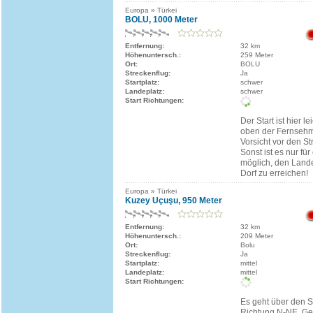
Europa » Türkei
BOLU, 1000 Meter
Entfernung:
32 km
Höhenuntersch.:
259 Meter
Ort:
BOLU
Streckenflug:
Ja
Startplatz:
schwer
Landeplatz:
schwer
Start Richtungen:
Der Start ist hier le
oben der Fernsehmas
Vorsicht vor den S
Sonst ist es nur für
möglich, den Lande
Dorf zu erreichen!
Europa » Türkei
Kuzey Uçuşu, 950 Meter
Entfernung:
32 km
Höhenuntersch.:
209 Meter
Ort:
Bolu
Streckenflug:
Ja
Startplatz:
mittel
Landeplatz:
mittel
Start Richtungen:
Es geht über den S
Richtung N-NE. Ge