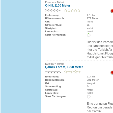
Europa » Türkei
C-Hill, 1100 Meter
Entfernung:
176 km
Höhenuntersch.:
171 Meter
Ort:
Inonu
Streckenflug:
Ja
Startplatz:
leicht
Landeplatz:
mittel
Start Richtungen:
Hier ist das Paradi
und Drachenflieger 
hier die Turkish Air
Hauptsitz mit Flugg
C-Hill geht Richtun
Europa » Türkei
Çamlık Forest, 1250 Meter
Entfernung:
214 km
Höhenuntersch.:
281 Meter
Ort:
Yozgat
Streckenflug:
Ja
Startplatz:
mittel
Landeplatz:
mittel
Start Richtungen:
Eine der guten Flug
Region um gerade 
bei Çamlık.