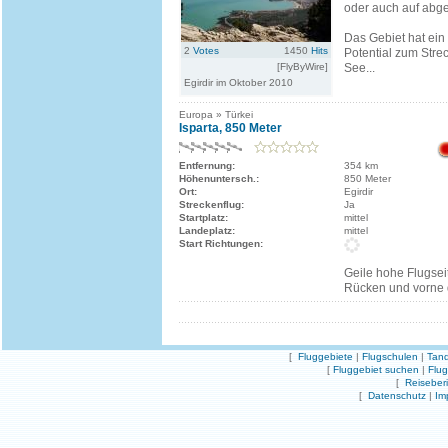
oder auch auf abge
Das Gebiet hat ei
2
Votes
1450
Hits
Potential zum Strec
[FlyByWire]
See...
Egirdir im Oktober 2010
Europa » Türkei
Isparta, 850 Meter
Entfernung:
354 km
Höhenuntersch.:
850 Meter
Ort:
Egirdir
Streckenflug:
Ja
Startplatz:
mittel
Landeplatz:
mittel
Start Richtungen:
Geile hohe Flugsei
Rücken und vorne d
[
Fluggebiete
|
Flugschulen
|
Tand
[
Fluggebiet suchen
|
Flu
[
Reiseber
[
Datenschutz
|
Im