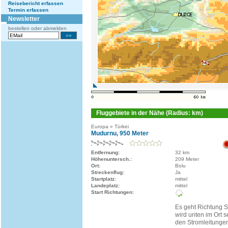
Reisebericht erfassen
Termin erfassen
Newsletter
bestellen oder abmelden
Fluggebiete in der Nähe (Radius: km)
Europa » Türkei
Mudurnu, 950 Meter
Entfernung:
32 km
Höhenuntersch.:
209 Meter
Ort:
Bolu
Streckenflug:
Ja
Startplatz:
mittel
Landeplatz:
mittel
Start Richtungen:
Es geht Richtung 
wird unten im Ort se
den Stromleitunge