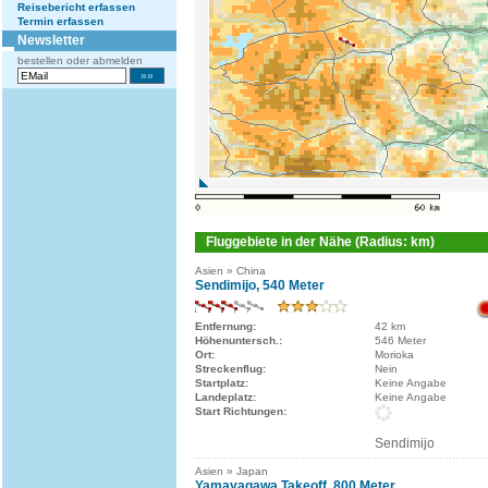
Reisebericht erfassen
Termin erfassen
Newsletter
bestellen oder abmelden
Fluggebiete in der Nähe (Radius: km)
Asien » China
Sendimijo, 540 Meter
Entfernung:
42 km
Höhenuntersch.:
546 Meter
Ort:
Morioka
Streckenflug:
Nein
Startplatz:
Keine Angabe
Landeplatz:
Keine Angabe
Start Richtungen:
Sendimijo
Asien » Japan
Yamayagawa Takeoff, 800 Meter