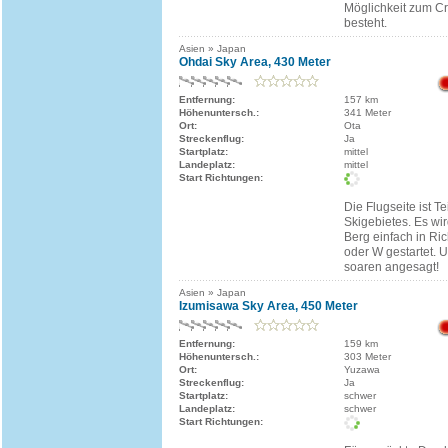
Möglichkeit zum C
besteht.
Asien » Japan
Ohdai Sky Area, 430 Meter
Entfernung:
157 km
Höhenuntersch.:
341 Meter
Ort:
Ota
Streckenflug:
Ja
Startplatz:
mittel
Landeplatz:
mittel
Start Richtungen:
Die Flugseite ist T
Skigebietes. Es wi
Berg einfach in R
oder W gestartet. 
soaren angesagt!
Asien » Japan
Izumisawa Sky Area, 450 Meter
Entfernung:
159 km
Höhenuntersch.:
303 Meter
Ort:
Yuzawa
Streckenflug:
Ja
Startplatz:
schwer
Landeplatz:
schwer
Start Richtungen: