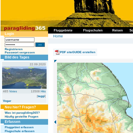
Fluggebiete
Flugschulen
Reisen
So
Login
Home
Registrieren
PDF siteGUIDE erstellen
Passwort vergessen
Bild des Tages
22.09.2020
465
Votes
13508
Hits
[
taggi
]
Vogar
Neu hier? Fragen?
Was ist paragliding365?
Häufig gestellte Fragen
Erfassen
Fluggebiet erfassen
Flugschule erfassen