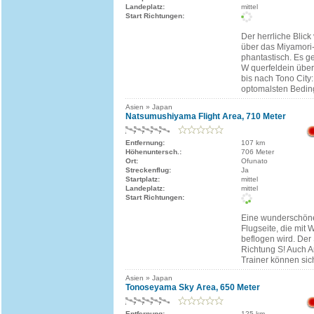
Landeplatz:
mittel
Start Richtungen:
Der herrliche Blick
über das Miyamori-
phantastisch. Es g
W querfeldein übe
bis nach Tono City:
optomalsten Bedi
Asien » Japan
Natsumushiyama Flight Area, 710 Meter
Entfernung:
107 km
Höhenuntersch.:
706 Meter
Ort:
Ofunato
Streckenflug:
Ja
Startplatz:
mittel
Landeplatz:
mittel
Start Richtungen:
Eine wunderschön
Flugseite, die mit
beflogen wird. Der 
Richtung S! Auch A
Trainer können sic
Asien » Japan
Tonoseyama Sky Area, 650 Meter
Entfernung:
125 km