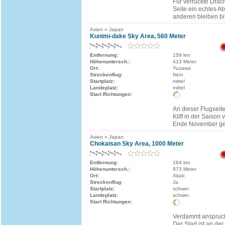
Für verrückte Drach
Seite ein echtes Ab
anderen bleiben bi
Asien » Japan
Kunimi-dake Sky Area, 560 Meter
Entfernung:
159 km
Höhenuntersch.:
413 Meter
Ort:
Yuzawa
Streckenflug:
Nein
Startplatz:
mittel
Landeplatz:
mittel
Start Richtungen:
An dieser Flugseit
Kliff in der Saison 
Ende November ge
Asien » Japan
Chokaisan Sky Area, 1000 Meter
Entfernung:
164 km
Höhenuntersch.:
973 Meter
Ort:
Akati
Streckenflug:
Ja
Startplatz:
schwer
Landeplatz:
schwer
Start Richtungen:
Verdammt anspruch
Der Start ist an der