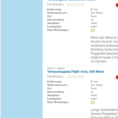
Entfernung:
87 km
Höhenuntersch.:
501 Meter
Ort:
Tono
Streckenflug:
Ja
Startplatz:
mittel
Landeplatz:
mittel
Start Richtungen:
Wenn der Wind an 
Norden kommt, müs
verdammt aufpasse
Richtung Süden bläs
Fluggebiet geschlo
möglich lange Cro
zu machen.
Asien » Japan
Tonoyamagawa Flight Area, 500 Meter
Entfernung:
87 km
Höhenuntersch.:
201 Meter
Ort:
Tono
Streckenflug:
Ja
Startplatz:
mittel
Landeplatz:
mittel
Start Richtungen:
Lange Querfeldein
diesem Fluggebiet 
Falls der Wind in R