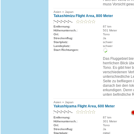
muss Vorsicht gew
Asien » Japan
Takashimizu Flight Area, 800 Meter
Entfernung:
87 km
Höhenuntersch.:
501 Meter
Ort:
Tono
Streckenflug:
Ja
Startplatz:
schwer
Landeplatz:
schwer
Start Richtungen:
Das Fluggebiet bie
herrlichen Blick ü
Tono. Es gibt hier 
verschiedenen Ver
unterschiedliche L
Seite zu befliegen is
danach bei den lok
erkundigen. Denn 
unten befindliche Re
Asien » Japan
Yakushiyama Flight Area, 600 Meter
Entfernung:
87 km
Höhenuntersch.:
301 Meter
Ort:
Tono
Streckenflug:
Ja
Startplatz:
mittel