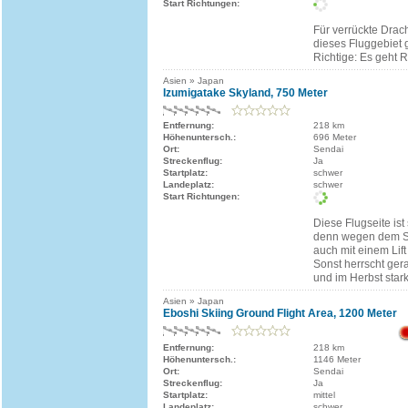
Start Richtungen:
Für verrückte Drach
dieses Fluggebiet
Richtige: Es geht 
Asien » Japan
Izumigatake Skyland, 750 Meter
Entfernung:
218 km
Höhenuntersch.:
696 Meter
Ort:
Sendai
Streckenflug:
Ja
Startplatz:
schwer
Landeplatz:
schwer
Start Richtungen:
Diese Flugseite is
denn wegen dem Ski
auch mit einem Lift
Sonst herrscht ger
und im Herbst star
Asien » Japan
Eboshi Skiing Ground Flight Area, 1200 Meter
Entfernung:
218 km
Höhenuntersch.:
1146 Meter
Ort:
Sendai
Streckenflug:
Ja
Startplatz:
mittel
Landeplatz:
schwer