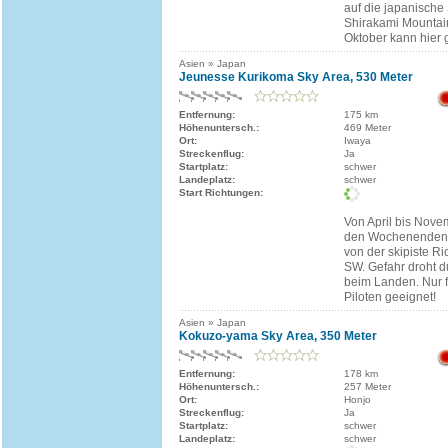
auf die japanische
Shirakami Mountain
Oktober kann hier 
Asien » Japan
Jeunesse Kurikoma Sky Area, 530 Meter
Entfernung:
175 km
Höhenuntersch.:
469 Meter
Ort:
Iwaya
Streckenflug:
Ja
Startplatz:
schwer
Landeplatz:
schwer
Start Richtungen:
Von April bis Novem
den Wochenenden 
von der skipiste R
SW. Gefahr droht du
beim Landen. Nur f
Piloten geeignet!
Asien » Japan
Kokuzo-yama Sky Area, 350 Meter
Entfernung:
178 km
Höhenuntersch.:
257 Meter
Ort:
Honjo
Streckenflug:
Ja
Startplatz:
schwer
Landeplatz:
schwer