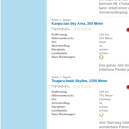
famosen Mt. Chokai
kann, erlebt eine
Sonnenuntergang.
Asien » Japan
Kanpu-zan Sky Area, 350 Meter
Entfernung:
164 km
Höhenuntersch.:
323 Meter
Ort:
Akati
Streckenflug:
Ja
Startplatz:
schwer
Landeplatz:
schwer
Start Richtungen:
Das ganze Jahr dür
erfahrene Piloten 
Asien » Japan
Tsugaru-Iwaki Skyline, 1200 Meter
Entfernung:
165 km
Höhenuntersch.:
791 Meter
Ort:
Karekitai
Streckenflug:
Ja
Startplatz:
schwer
Landeplatz:
schwer
Start Richtungen:
Vom Start weg habt 
wunderbare Panor