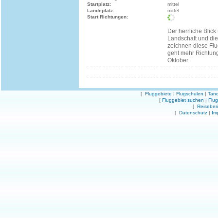
Startplatz:
mittel
Landeplatz:
mittel
Start Richtungen:
Der herrliche Blick
Landschaft und die
zeichnen diese Flu
geht mehr Richtun
Oktober.
[
Fluggebiete
|
Flugschulen
|
Tand
[
Fluggebiet suchen
|
Flu
[
Reiseber
[
Datenschutz
|
Im