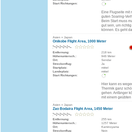
Start Richtungen:
Eine Flugseite mit
guten Soaring-Verh
Beim Start muss ma
gut sein, um richt
können. Es geht d
Asien » Japan
Onikobe Flight Area, 1000 Meter
Entfernung:
218 km
Höhenuntersch.:
946 Meter
Ort:
Sendai
Streckenflug:
Ja
Startplatz:
mittel
Landeplatz:
mittel
Start Richtungen:
Hier kann es wege
Thermik ganz schö
gehen. Anfänger k
mit einem geübten
Asien » Japan
Zao Bodaira Flight Area, 1450 Meter
Entfernung:
255 km
Höhenuntersch.:
1257 Meter
Ort:
Kaminoyama
Streckenflug:
Nein