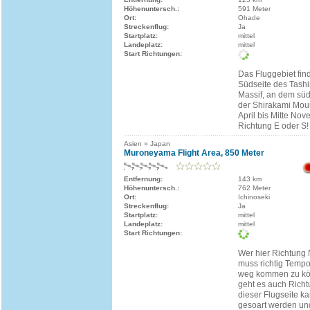
Höhenuntersch.:
591 Meter
Ort:
Ohade
Streckenflug:
Ja
Startplatz:
mittel
Landeplatz:
mittel
Start Richtungen:
Das Fluggebiet find
Südseite des Tash
Massif, an dem sü
der Shirakami Mou
April bis Mitte Nov
Richtung E oder S!
Asien » Japan
Muroneyama Flight Area, 850 Meter
Entfernung:
143 km
Höhenuntersch.:
762 Meter
Ort:
Ichinoseki
Streckenflug:
Ja
Startplatz:
mittel
Landeplatz:
mittel
Start Richtungen:
Wer hier Richtung N
muss richtig Tem
weg kommen zu kön
geht es auch Richt
dieser Flugseite ka
gesoart werden un