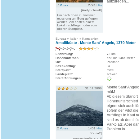
aufzuregen...
7
Votes
2794
Hits
[AndySchmidt]
Um nach oben zu kommen
muss eng am Berg geflogen
werden. Am besten einem
Lokal nachfliegen oder vom
oberen Startplatz.
Europa » Italien » Kampanien
Amalfiküste - Monte Sant' Angelo, 1370 Meter
Entfernung:
73 km
Höhenuntersch.:
658 bis 1366 Meter
Ort:
Positano
Streckenflug:
Ja
Startplatz:
mittel
Landeplatz:
schwer
Start Richtungen:
Monte Sant' Angelo
31.01.2006
müM
Ab diesem Startort 
Höhenunterschied 
eignet sich auch fü
sofern der Pilot d
Aufstiegs in Kauf n
sind es ab dem höc
Parkplatz. Aber da
2
Votes
1451
Hits
Problem in...
[Katrin2]
www.arcimelizzano.it