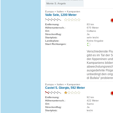
Monte S. Angelo
Europa » Italien » Kampanien
Valle Sele, 1200 Meter
Entfernung:
83 km
Höhenuntersch.:
670 Meter
Ort:
Colliano
Streckenflug:
Ja
Startplatz:
sehr leicht
Landeplatz:
Keine Angabe
Start Richtungen:
Verschiedenste Fl
gibt es im Tal der 
der Appeninen und
Kampaniens bilden
abwechslungsreiche
ausgedehnte Flüg
unbedingt den orig
di Bufala" probiere
Europa » Italien » Kampanien
Castel S. Giorgio, 592 Meter
Entfernung:
92 km
Höhenuntersch.:
422 Meter
Ort:
Sarno
Streckenflug:
Ja
Startplatz:
leicht