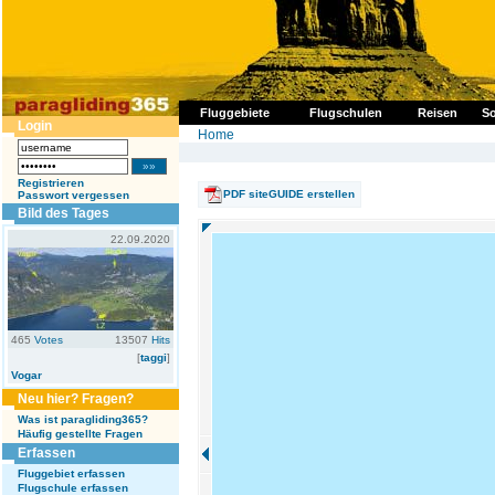
Fluggebiete
Flugschulen
Reisen
So
Login
Home
Registrieren
PDF siteGUIDE erstellen
Passwort vergessen
Bild des Tages
22.09.2020
465
Votes
13507
Hits
[
taggi
]
Vogar
Neu hier? Fragen?
Was ist paragliding365?
Häufig gestellte Fragen
Erfassen
Fluggebiet erfassen
Flugschule erfassen