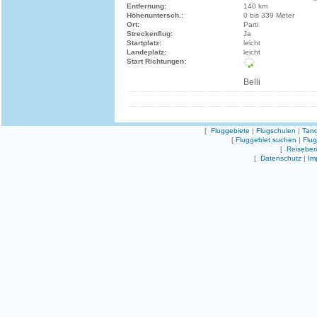
Entfernung:
140 km
Höhenuntersch.:
0 bis 339 Meter
Ort:
Parti
Streckenflug:
Ja
Startplatz:
leicht
Landeplatz:
leicht
Start Richtungen:
Belli
[
Fluggebiete
|
Flugschulen
|
Tand
[
Fluggebiet suchen
|
Flu
[
Reiseber
[
Datenschutz
|
Im