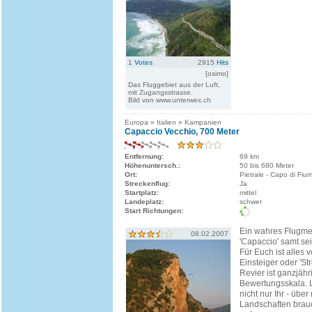
1
Votes
2915
Hits
[osimo]
Das Fluggebiet aus der Luft,
mit Zugangsstrasse.
Bild von www.unterwex.ch
Europa » Italien » Kampanien
Capaccio Vecchio, 700 Meter
Entfernung:
69 km
Höhenuntersch.:
50 bis 680 Meter
Ort:
Pietrale - Capo di Fiu
Streckenflug:
Ja
Startplatz:
mittel
Landeplatz:
schwer
Start Richtungen:
Ein wahres Flugmek
08.02.2007
'Capaccio' samt s
Für Euch ist alles v
Einsteiger oder 'S
Revier ist ganzjähr
Bewertungsskala. L
nicht nur Ihr - üb
Landschaften brauc