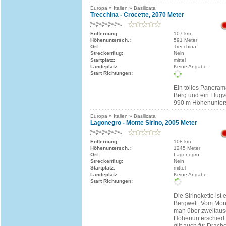
Europa » Italien » Basilicata
Trecchina - Crocette, 2070 Meter
Entfernung:
107 km
Höhenuntersch.:
591 Meter
Ort:
Trecchina
Streckenflug:
Nein
Startplatz:
mittel
Landeplatz:
Keine Angabe
Start Richtungen:
Ein tolles Panorama
Berg und ein Flug
990 m Höhenunter
Europa » Italien » Basilicata
Lagonegro - Monte Sirino, 2005 Meter
Entfernung:
108 km
Höhenuntersch.:
1245 Meter
Ort:
Lagonegro
Streckenflug:
Nein
Startplatz:
mittel
Landeplatz:
Keine Angabe
Start Richtungen:
Die Sirinokette ist 
Bergwelt. Vom Mon
man über zweitaus
Höhenunterschied 