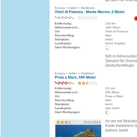
gilt auch für Drache
Europa » Italien » Basilicata
Vietri di Potenza - Monte Marmo, 0 Meter
Entfernung:
108 km
Höhenuntersch.:
-484 Meter
Ort:
Vietri di Potenza
Streckenflug:
Nein
Startplatz:
mittel
Landeplatz:
Keine Angabe
Start Richtungen:
500 m Höhenunters
Standort für Drach
Gleitschirmflieger.
Europa » Italien » Kalabrien
Praia a Mare, 590 Meter
Entfernung:
111 km
Höhenuntersch.:
566 Meter
Ort:
Praia a Mare
Streckenflug:
Nein
Startplatz:
leicht
Landeplatz:
sehr leicht
Start Richtungen:
An der mit Stränd
15.01.2013
Küste Kalabriens is
wahres Juwel.