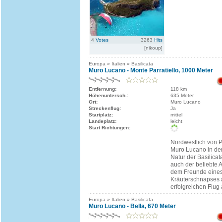
4
Votes
3263
Hits
[nikoup]
Europa » Italien » Basilicata
Muro Lucano - Monte Parratiello, 1000 Meter
Entfernung:
118 km
Höhenuntersch.:
635 Meter
Ort:
Muro Lucano
Streckenflug:
Ja
Startplatz:
mittel
Landeplatz:
leicht
Start Richtungen:
Nordwestlich von P
Muro Lucano in der
Natur der Basilicat
auch der beliebte 
dem Freunde eines
Kräuterschnapses 
erfolgreichen Flug
Europa » Italien » Basilicata
Muro Lucano - Bella, 670 Meter