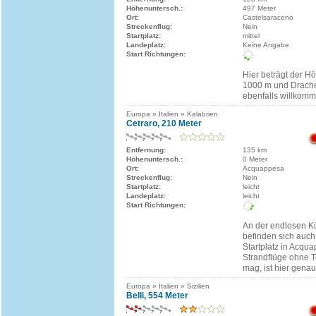
Höhenuntersch.:
497 Meter
Ort:
Castelsaraceno
Streckenflug:
Nein
Startplatz:
mittel
Landeplatz:
Keine Angabe
Start Richtungen:
Hier beträgt der H
1000 m und Drache
ebenfalls willkomm
Europa » Italien » Kalabrien
Cetraro, 210 Meter
Entfernung:
135 km
Höhenuntersch.:
0 Meter
Ort:
Acquappesa
Streckenflug:
Nein
Startplatz:
leicht
Landeplatz:
leicht
Start Richtungen:
An der endlosen K
befinden sich auch
Startplatz in Acqu
Strandflüge ohne T
mag, ist hier genau 
Europa » Italien » Sizilien
Belli, 554 Meter