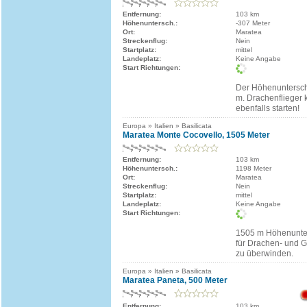
Entfernung:
103 km
Höhenuntersch.:
-307 Meter
Ort:
Maratea
Streckenflug:
Nein
Startplatz:
mittel
Landeplatz:
Keine Angabe
Start Richtungen:
Der Höhenuntersch
m. Drachenflieger 
ebenfalls starten!
Europa » Italien » Basilicata
Maratea Monte Cocovello, 1505 Meter
Entfernung:
103 km
Höhenuntersch.:
1198 Meter
Ort:
Maratea
Streckenflug:
Nein
Startplatz:
mittel
Landeplatz:
Keine Angabe
Start Richtungen:
1505 m Höhenunters
für Drachen- und Gl
zu überwinden.
Europa » Italien » Basilicata
Maratea Paneta, 500 Meter
Entfernung:
103 km