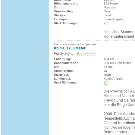
Höhenuntersch.:
193 Meter
Ort:
Maratea
Streckenflug:
Nein
Startplatz:
mittel
Landeplatz:
Keine Angabe
Start Richtungen:
Hübscher Standort
Höhenunterschied 
Europa » Italien » Kampanien
Irpinia, 1700 Meter
Entfernung:
104 km
Höhenuntersch.:
200 bis 1250 Meter
Ort:
Serino
Streckenflug:
Ja
Startplatz:
leicht
Landeplatz:
Keine Angabe
Start Richtungen:
Die Provinz von Ave
Hinterland Neapels.
Trevico und Caira
hier die Berge Kam
2006: Damals schon
reingestellt. Auch
General-Koordinate
nicht wo geflogen w
Betreuer noch...