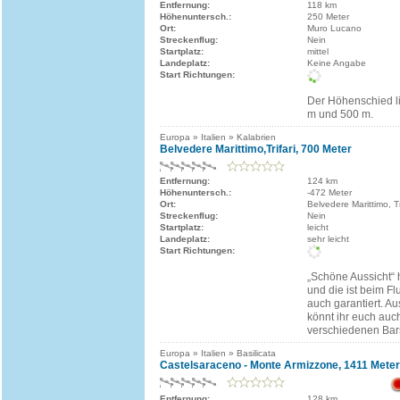
Entfernung:
118 km
Höhenuntersch.:
250 Meter
Ort:
Muro Lucano
Streckenflug:
Nein
Startplatz:
mittel
Landeplatz:
Keine Angabe
Start Richtungen:
Der Höhenschied l
m und 500 m.
Europa » Italien » Kalabrien
Belvedere Marittimo,Trifari, 700 Meter
Entfernung:
124 km
Höhenuntersch.:
-472 Meter
Ort:
Belvedere Marittimo, Tr
Streckenflug:
Nein
Startplatz:
leicht
Landeplatz:
sehr leicht
Start Richtungen:
„Schöne Aussicht“ 
und die ist beim F
auch garantiert. A
könnt ihr euch auc
verschiedenen Bars
Europa » Italien » Basilicata
Castelsaraceno - Monte Armizzone, 1411 Meter
Entfernung:
128 km