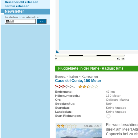
Reisebericht erfassen
Termin erfassen
Newsletter
bestellen oder abmelden
Fluggebiete in der Nähe (Radius: km)
Europa » Italien » Kampanien
Case del Conte, 150 Meter
Entfernung:
47 km
Höhenuntersch.:
150 Meter
Ort:
Ogliastro Marina
Streckenflug:
Nein
Startplatz:
Keine Angabe
Landeplatz:
Keine Angabe
Start Richtungen:
Ein wunderschönes
05.04.2007
direkt am Meer! Alt
Capaccio bei zu vi