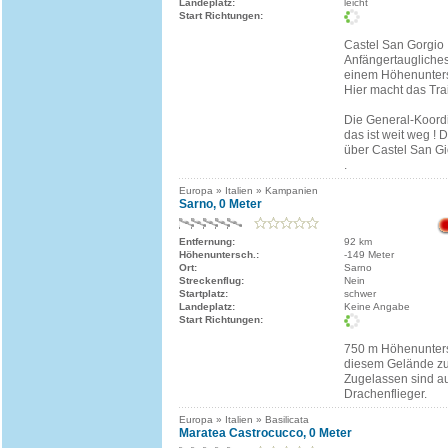
Landeplatz:
leicht
Start Richtungen:
Castel San Gorgio
Anfängertaugliche
einem Höhenunters
Hier macht das Tra
Die General-Koordin
das ist weit weg ! D
über Castel San Gi
.
Europa » Italien » Kampanien
Sarno, 0 Meter
Entfernung:
92 km
Höhenuntersch.:
-149 Meter
Ort:
Sarno
Streckenflug:
Nein
Startplatz:
schwer
Landeplatz:
Keine Angabe
Start Richtungen:
750 m Höhenuntersc
diesem Gelände zu
Zugelassen sind a
Drachenflieger.
Europa » Italien » Basilicata
Maratea Castrocucco, 0 Meter