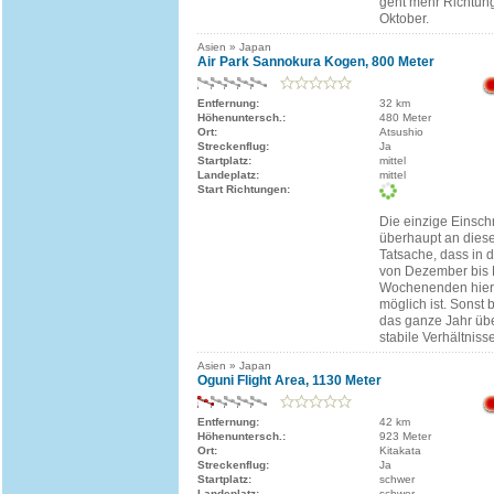
geht mehr Richtun
Oktober.
Asien » Japan
Air Park Sannokura Kogen, 800 Meter
Entfernung:
32 km
Höhenuntersch.:
480 Meter
Ort:
Atsushio
Streckenflug:
Ja
Startplatz:
mittel
Landeplatz:
mittel
Start Richtungen:
Die einzige Einsc
überhaupt an dieser
Tatsache, dass in 
von Dezember bis 
Wochenenden hier 
möglich ist. Sonst b
das ganze Jahr übe
stabile Verhältnisse
Asien » Japan
Oguni Flight Area, 1130 Meter
Entfernung:
42 km
Höhenuntersch.:
923 Meter
Ort:
Kitakata
Streckenflug:
Ja
Startplatz:
schwer
Landeplatz:
schwer