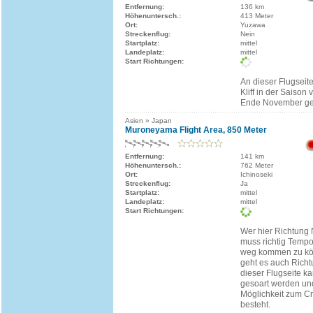
Entfernung:
136 km
Höhenuntersch.:
413 Meter
Ort:
Yuzawa
Streckenflug:
Nein
Startplatz:
mittel
Landeplatz:
mittel
Start Richtungen:
An dieser Flugseit
Kliff in der Saison 
Ende November ge
Asien » Japan
Muroneyama Flight Area, 850 Meter
Entfernung:
141 km
Höhenuntersch.:
762 Meter
Ort:
Ichinoseki
Streckenflug:
Ja
Startplatz:
mittel
Landeplatz:
mittel
Start Richtungen:
Wer hier Richtung N
muss richtig Tem
weg kommen zu kön
geht es auch Richt
dieser Flugseite ka
gesoart werden un
Möglichkeit zum C
besteht.