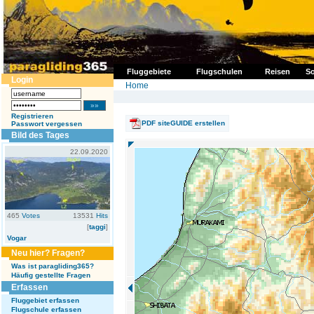
Fluggebiete
Flugschulen
Reisen
So
Login
Home
Registrieren
PDF siteGUIDE erstellen
Passwort vergessen
Bild des Tages
22.09.2020
465
Votes
13531
Hits
[
taggi
]
Vogar
Neu hier? Fragen?
Was ist paragliding365?
Häufig gestellte Fragen
Erfassen
Fluggebiet erfassen
Flugschule erfassen