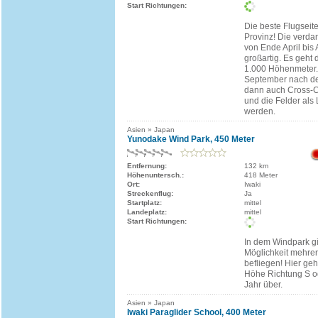
Start Richtungen:
Die beste Flugseit
Provinz! Die verd
von Ende April bis 
großartig. Es geht 
1.000 Höhenmeter. 
September nach de
dann auch Cross-C
und die Felder als
werden.
Asien » Japan
Yunodake Wind Park, 450 Meter
Entfernung:
132 km
Höhenuntersch.:
418 Meter
Ort:
Iwaki
Streckenflug:
Ja
Startplatz:
mittel
Landeplatz:
mittel
Start Richtungen:
In dem Windpark gi
Möglichkeit mehrer
befliegen! Hier ge
Höhe Richtung S o
Jahr über.
Asien » Japan
Iwaki Paraglider School, 400 Meter