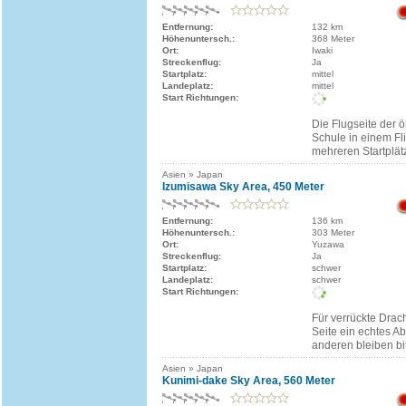
Entfernung:
132 km
Höhenuntersch.:
368 Meter
Ort:
Iwaki
Streckenflug:
Ja
Startplatz:
mittel
Landeplatz:
mittel
Start Richtungen:
Die Flugseite der ö
Schule in einem Fli
mehreren Startplät
Asien » Japan
Izumisawa Sky Area, 450 Meter
Entfernung:
136 km
Höhenuntersch.:
303 Meter
Ort:
Yuzawa
Streckenflug:
Ja
Startplatz:
schwer
Landeplatz:
schwer
Start Richtungen:
Für verrückte Drach
Seite ein echtes Ab
anderen bleiben bi
Asien » Japan
Kunimi-dake Sky Area, 560 Meter