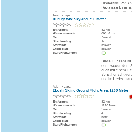
Hinderniss. Von Apri
Dezember kann hier
Asien » Japan
Izumigatake Skyland, 750 Meter
Entfernung:
82 km
Höhenuntersch.:
696 Meter
Ort:
Sendai
Streckenflug:
Ja
Startplatz:
schwer
Landeplatz:
schwer
Start Richtungen:
Diese Flugseite is
denn wegen dem Ski
auch mit einem Lift
Sonst herrscht ger
und im Herbst star
Asien » Japan
Eboshi Skiing Ground Flight Area, 1200 Meter
Entfernung:
82 km
Höhenuntersch.:
1146 Meter
Ort:
Sendai
Streckenflug:
Ja
Startplatz:
mittel
Landeplatz:
schwer
Start Richtungen: