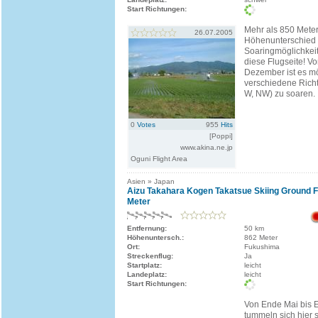
Start Richtungen:
Mehr als 850 Mete
26.07.2005
Höhenunterschied 
Soaringmöglichkei
diese Flugseite! Von
Dezember ist es mö
verschiedene Rich
W, NW) zu soaren.
0
Votes
955
Hits
[Poppi]
www.akina.ne.jp
Oguni Flight Area
Asien » Japan
Aizu Takahara Kogen Takatsue Skiing Ground Fl
Meter
Entfernung:
50 km
Höhenuntersch.:
862 Meter
Ort:
Fukushima
Streckenflug:
Ja
Startplatz:
leicht
Landeplatz:
leicht
Start Richtungen:
Von Ende Mai bis
tummeln sich hier 