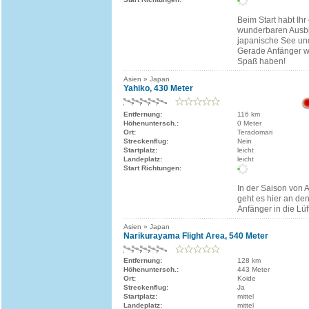
Beim Start habt Ihr
wunderbaren Ausbli
japanische See un
Gerade Anfänger w
Spaß haben!
Asien » Japan
Yahiko, 430 Meter
Entfernung:
116 km
Höhenuntersch.:
0 Meter
Ort:
Teradomari
Streckenflug:
Nein
Startplatz:
leicht
Landeplatz:
leicht
Start Richtungen:
In der Saison von 
geht es hier an den 
Anfänger in die Lüf
Asien » Japan
Narikurayama Flight Area, 540 Meter
Entfernung:
128 km
Höhenuntersch.:
443 Meter
Ort:
Koide
Streckenflug:
Ja
Startplatz:
mittel
Landeplatz:
mittel