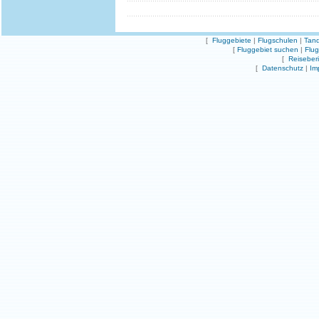
[
Fluggebiete
|
Flugschulen
|
Tand
[
Fluggebiet suchen
|
Flu
[
Reiseber
[
Datenschutz
|
Im