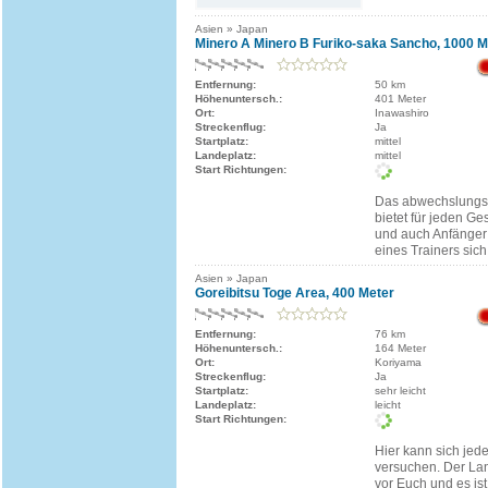
Asien » Japan
Minero A Minero B Furiko-saka Sancho, 1000 M
Entfernung:
50 km
Höhenuntersch.:
401 Meter
Ort:
Inawashiro
Streckenflug:
Ja
Startplatz:
mittel
Landeplatz:
mittel
Start Richtungen:
Das abwechslungsr
bietet für jeden G
und auch Anfänger 
eines Trainers sich
Asien » Japan
Goreibitsu Toge Area, 400 Meter
Entfernung:
76 km
Höhenuntersch.:
164 Meter
Ort:
Koriyama
Streckenflug:
Ja
Startplatz:
sehr leicht
Landeplatz:
leicht
Start Richtungen:
Hier kann sich jede
versuchen. Der Land
vor Euch und es ist