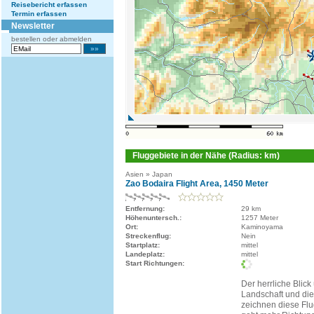
Reisebericht erfassen
Termin erfassen
Newsletter
bestellen oder abmelden
Fluggebiete in der Nähe (Radius: km)
Asien » Japan
Zao Bodaira Flight Area, 1450 Meter
Entfernung:
29 km
Höhenuntersch.:
1257 Meter
Ort:
Kaminoyama
Streckenflug:
Nein
Startplatz:
mittel
Landeplatz:
mittel
Start Richtungen:
Der herrliche Blick
Landschaft und die
zeichnen diese Flu