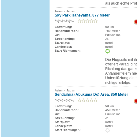
als auch echte Prof
Asien » Japan
Sky Park Haneyama, 877 Meter
Entfernung:
50 km
Höhenuntersch.:
789 Meter
Ort:
Fukushima
Streckenflug:
Ja
Startplatz:
mittel
Landeplatz:
mittel
Start Richtungen:
Die Flugseite mit 
offeriert Paraglidin
Richtung das ganze
Anfänger feiern hier
Unterstüztung eine
richtige Erfolge.
Asien » Japan
Sendaihira (Abukuma Do) Area, 850 Meter
Entfernung:
50 km
Höhenuntersch.:
450 Meter
Ort:
Fukushima
Streckenflug:
Ja
Startplatz:
mittel
Landeplatz:
mittel
Start Richtungen: