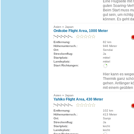
Eine Flugseite mit
guten Soaring-Verh
Beim Start muss ma
gut sein, um richt
können. Es geht d
Asien » Japan
Onikobe Flight Area, 1000 Meter
Entfernung:
82 km
Höhenuntersch.:
946 Meter
Ort:
Sendai
Streckenflug:
Ja
Startplatz:
mittel
Landeplatz:
mittel
Start Richtungen:
Hier kann es wege
Thermik ganz schö
gehen. Anfänger k
mit einem geübten
Asien » Japan
Yahiko Flight Area, 430 Meter
Entfernung:
102 km
Höhenuntersch.:
413 Meter
Ort:
Sanjo
Streckenflug:
Ja
Startplatz:
leicht
Landeplatz:
leicht
Start Richtungen: