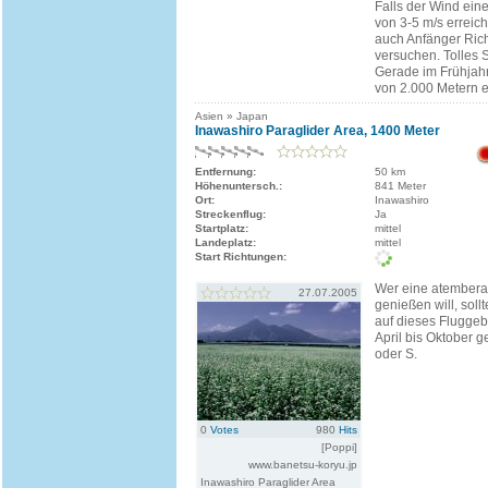
Falls der Wind ein
von 3-5 m/s erreicht
auch Anfänger Ric
versuchen. Tolles 
Gerade im Frühja
von 2.000 Metern e
Asien » Japan
Inawashiro Paraglider Area, 1400 Meter
Entfernung:
50 km
Höhenuntersch.:
841 Meter
Ort:
Inawashiro
Streckenflug:
Ja
Startplatz:
mittel
Landeplatz:
mittel
Start Richtungen:
Wer eine atembera
27.07.2005
genießen will, soll
auf dieses Fluggeb
April bis Oktober g
oder S.
0
Votes
980
Hits
[Poppi]
www.banetsu-koryu.jp
Inawashiro Paraglider Area