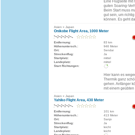
Eine Flugseite mit
guten Soaring-Verh
Beim Start muss ma
gut sein, um richt
können. Es geht d
Asien » Japan
Onikobe Flight Area, 1000 Meter
Entfernung:
83 km
Höhenuntersch.:
946 Meter
Ort:
Sendai
Streckenflug:
Ja
Startplatz:
mittel
Landeplatz:
mittel
Start Richtungen:
Hier kann es wege
Thermik ganz schö
gehen. Anfänger k
mit einem geübten
Asien » Japan
Yahiko Flight Area, 430 Meter
Entfernung:
101 km
Höhenuntersch.:
413 Meter
Ort:
Sanjo
Streckenflug:
Ja
Startplatz:
leicht
Landeplatz:
leicht
Start Richtungen: