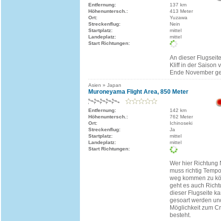
Entfernung:
137 km
Höhenuntersch.:
413 Meter
Ort:
Yuzawa
Streckenflug:
Nein
Startplatz:
mittel
Landeplatz:
mittel
Start Richtungen:
An dieser Flugseit
Kliff in der Saison 
Ende November ge
Asien » Japan
Muroneyama Flight Area, 850 Meter
Entfernung:
142 km
Höhenuntersch.:
762 Meter
Ort:
Ichinoseki
Streckenflug:
Ja
Startplatz:
mittel
Landeplatz:
mittel
Start Richtungen:
Wer hier Richtung N
muss richtig Tem
weg kommen zu kön
geht es auch Richt
dieser Flugseite ka
gesoart werden un
Möglichkeit zum C
besteht.