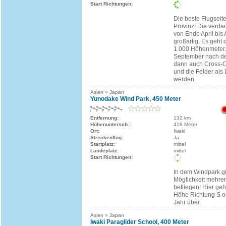
Start Richtungen:
Die beste Flugseit
Provinz! Die verd
von Ende April bis 
großartig. Es geht 
1.000 Höhenmeter. 
September nach de
dann auch Cross-C
und die Felder als
werden.
Asien » Japan
Yunodake Wind Park, 450 Meter
Entfernung:
132 km
Höhenuntersch.:
418 Meter
Ort:
Iwaki
Streckenflug:
Ja
Startplatz:
mittel
Landeplatz:
mittel
Start Richtungen:
In dem Windpark gi
Möglichkeit mehrer
befliegen! Hier ge
Höhe Richtung S o
Jahr über.
Asien » Japan
Iwaki Paraglider School, 400 Meter