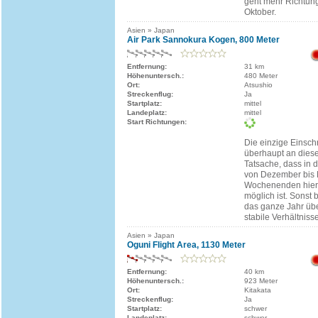
geht mehr Richtun
Oktober.
Asien » Japan
Air Park Sannokura Kogen, 800 Meter
Entfernung:
31 km
Höhenuntersch.:
480 Meter
Ort:
Atsushio
Streckenflug:
Ja
Startplatz:
mittel
Landeplatz:
mittel
Start Richtungen:
Die einzige Einsc
überhaupt an dieser
Tatsache, dass in 
von Dezember bis 
Wochenenden hier 
möglich ist. Sonst b
das ganze Jahr übe
stabile Verhältnisse
Asien » Japan
Oguni Flight Area, 1130 Meter
Entfernung:
40 km
Höhenuntersch.:
923 Meter
Ort:
Kitakata
Streckenflug:
Ja
Startplatz:
schwer
Landeplatz:
schwer