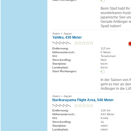
Beim Start habt Ihr
wunderbaren Ausbli
japanische See un
Gerade Anfänger w
Spaß haben!
Asien » Japan
Yahiko, 430 Meter
Entfernung:
115 km
Höhenuntersch.:
0 Meter
Ort:
Teradomari
Streckenflug:
Nein
Startplatz:
leicht
Landeplatz:
leicht
Start Richtungen:
In der Saison von 
geht es hier an den 
Anfänger in die Lüf
Asien » Japan
Narikurayama Flight Area, 540 Meter
Entfernung:
126 km
Höhenuntersch.:
443 Meter
Ort:
Koide
Streckenflug:
Ja
Startplatz:
mittel
Landeplatz:
mittel