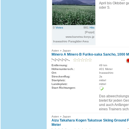
April bis Oktober g
oder S.
0
Votes
981
Hits
[Poppi]
www.banetsu-koryu.jp
Inawashiro Paraglider Area
Asien » Japan
Minero A Minero B Furiko-saka Sancho, 1000 M
Entfernung:
49 km
Höhenuntersch.:
401 Meter
Ort:
Inawashiro
Streckenflug:
Ja
Startplatz:
mittel
Landeplatz:
mittel
Start Richtungen:
Das abwechslungsr
bietet für jeden G
und auch Anfänger 
eines Trainers sich
Asien » Japan
Aizu Takahara Kogen Takatsue Skiing Ground Fl
Meter