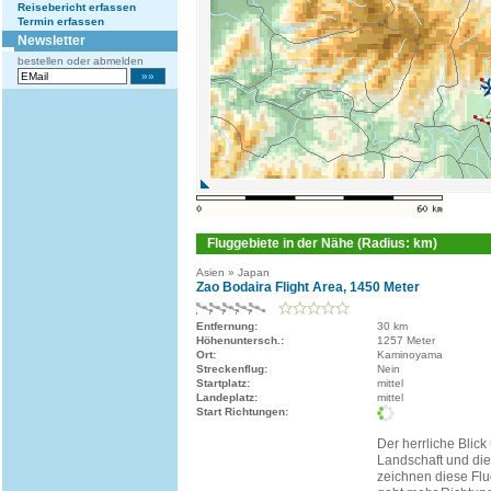
Reisebericht erfassen
Termin erfassen
Newsletter
bestellen oder abmelden
Fluggebiete in der Nähe (Radius: km)
Asien » Japan
Zao Bodaira Flight Area, 1450 Meter
Entfernung:
30 km
Höhenuntersch.:
1257 Meter
Ort:
Kaminoyama
Streckenflug:
Nein
Startplatz:
mittel
Landeplatz:
mittel
Start Richtungen:
Der herrliche Blick
Landschaft und die
zeichnen diese Flu