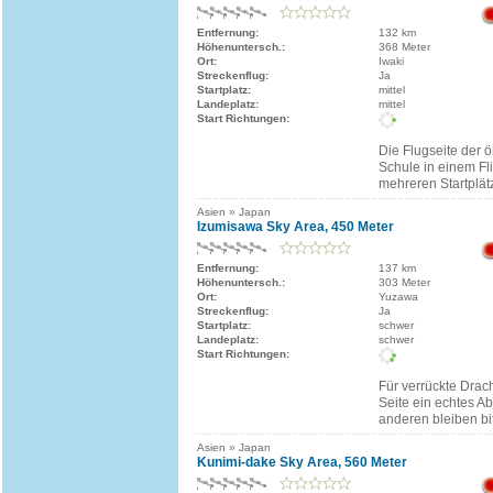
Entfernung:
132 km
Höhenuntersch.:
368 Meter
Ort:
Iwaki
Streckenflug:
Ja
Startplatz:
mittel
Landeplatz:
mittel
Start Richtungen:
Die Flugseite der ö
Schule in einem Fli
mehreren Startplät
Asien » Japan
Izumisawa Sky Area, 450 Meter
Entfernung:
137 km
Höhenuntersch.:
303 Meter
Ort:
Yuzawa
Streckenflug:
Ja
Startplatz:
schwer
Landeplatz:
schwer
Start Richtungen:
Für verrückte Drach
Seite ein echtes Ab
anderen bleiben bi
Asien » Japan
Kunimi-dake Sky Area, 560 Meter