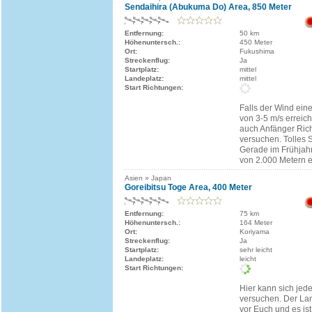
Sendaihira (Abukuma Do) Area, 850 Meter
Entfernung:
50 km
Höhenuntersch.:
450 Meter
Ort:
Fukushima
Streckenflug:
Ja
Startplatz:
mittel
Landeplatz:
mittel
Start Richtungen:
Falls der Wind ein
von 3-5 m/s erreicht
auch Anfänger Ric
versuchen. Tolles 
Gerade im Frühja
von 2.000 Metern e
Asien » Japan
Goreibitsu Toge Area, 400 Meter
Entfernung:
75 km
Höhenuntersch.:
164 Meter
Ort:
Koriyama
Streckenflug:
Ja
Startplatz:
sehr leicht
Landeplatz:
leicht
Start Richtungen:
Hier kann sich jede
versuchen. Der Land
vor Euch und es ist