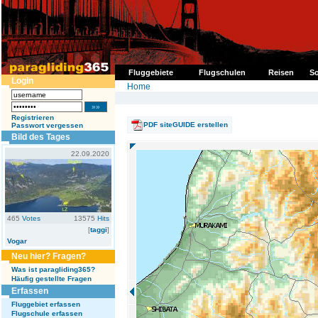
Fluggebiete
Flugschulen
Reisen
So
Login
Home
Registrieren
PDF siteGUIDE erstellen
Passwort vergessen
Bild des Tages
22.09.2020
465
Votes
13575
Hits
[
taggi
]
Vogar
Neu hier? Fragen?
Was ist paragliding365?
Häufig gestellte Fragen
Erfassen
Fluggebiet erfassen
Flugschule erfassen