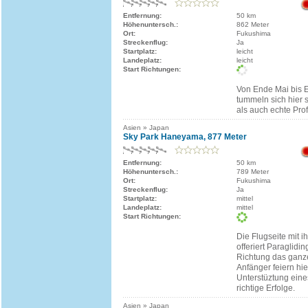
Entfernung:
50 km
Höhenuntersch.:
862 Meter
Ort:
Fukushima
Streckenflug:
Ja
Startplatz:
leicht
Landeplatz:
leicht
Start Richtungen:
Von Ende Mai bis
tummeln sich hier 
als auch echte Prof
Asien » Japan
Sky Park Haneyama, 877 Meter
Entfernung:
50 km
Höhenuntersch.:
789 Meter
Ort:
Fukushima
Streckenflug:
Ja
Startplatz:
mittel
Landeplatz:
mittel
Start Richtungen:
Die Flugseite mit 
offeriert Paraglidin
Richtung das ganze
Anfänger feiern hier
Unterstüztung eine
richtige Erfolge.
Asien » Japan