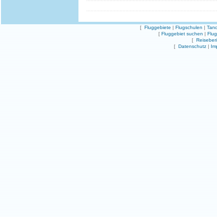
[
Fluggebiete
|
Flugschulen
|
Tand
[
Fluggebiet suchen
|
Flu
[
Reiseber
[
Datenschutz
|
Im