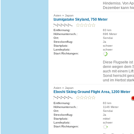
Hinderniss. Von Apri
Dezember kann hier
Asien » Japan
Izumigatake Skyland, 750 Meter
Entfernung:
83 km
Höhenuntersch.:
696 Meter
Ort:
Sendai
Streckenflug:
Ja
Startplatz:
schwer
Landeplatz:
schwer
Start Richtungen:
Diese Flugseite is
denn wegen dem Ski
auch mit einem Lift
Sonst herrscht ger
und im Herbst star
Asien » Japan
Eboshi Skiing Ground Flight Area, 1200 Meter
Entfernung:
83 km
Höhenuntersch.:
1146 Meter
Ort:
Sendai
Streckenflug:
Ja
Startplatz:
mittel
Landeplatz:
schwer
Start Richtungen: