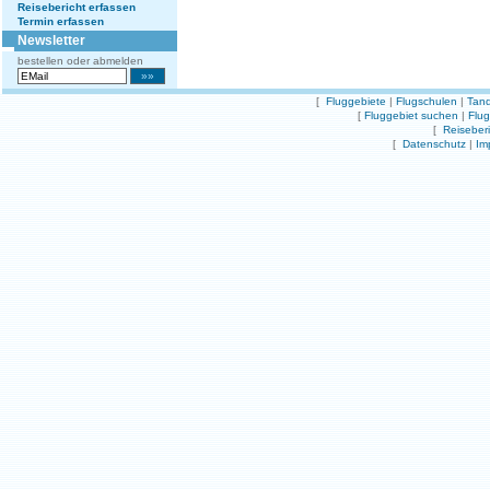
Reisebericht erfassen
Termin erfassen
Newsletter
bestellen oder abmelden
[
Fluggebiete
|
Flugschulen
|
Tand
[
Fluggebiet suchen
|
Flu
[
Reiseber
[
Datenschutz
|
Im