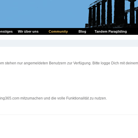
nstiges
Wir über uns
Community
Blog
Tandem Paragliding
om stehen nur angemeldeten Benutzern zur Verfügung. Bitte logge Dich mit deine
ding365.com mitzumachen und die volle Funktionalität zu nutzen.