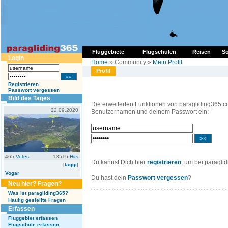
Fluggebiete
Flugschulen
Reisen
So
Login
Home
» Community »
Mein Profil
Profil
Registrieren
Passwort vergessen
Bild des Tages
Die erweiterten Funktionen von paragliding365.c
22.09.2020
Benutzernamen und deinem Passwort ein:
465
Votes
13516
Hits
Du kannst Dich hier
registrieren
, um bei paragli
[
taggi
]
Vogar
Du hast dein
Passwort vergessen
?
Neu hier? Fragen?
Was ist paragliding365?
Häufig gestellte Fragen
Erfassen
Fluggebiet erfassen
Flugschule erfassen