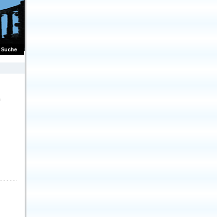
Suche
m