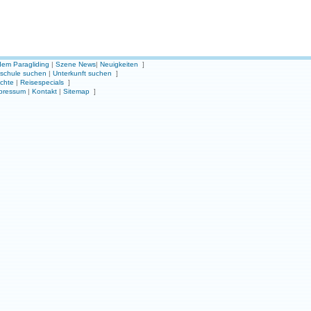
em Paragliding
|
Szene News
|
Neuigkeiten
]
gschule suchen
|
Unterkunft suchen
]
ichte
|
Reisespecials
]
pressum
|
Kontakt
|
Sitemap
]