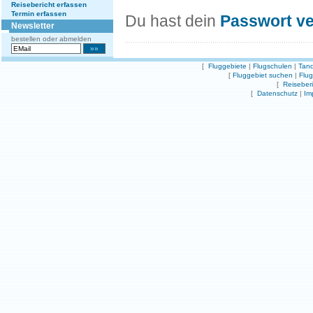
Reisebericht erfassen
Termin erfassen
Du hast dein
Passwort v
Newsletter
bestellen oder abmelden
[
Fluggebiete
|
Flugschulen
|
Tand
[
Fluggebiet suchen
|
Flu
[
Reiseber
[
Datenschutz
|
Im