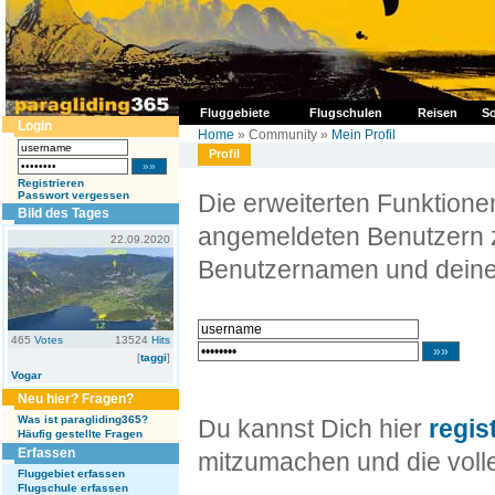
Fluggebiete
Flugschulen
Reisen
So
Login
Home
» Community »
Mein Profil
Profil
Registrieren
Passwort vergessen
Die erweiterten Funktion
Bild des Tages
angemeldeten Benutzern z
22.09.2020
Benutzernamen und deine
465
Votes
13524
Hits
[
taggi
]
Vogar
Neu hier? Fragen?
Was ist paragliding365?
Du kannst Dich hier
regis
Häufig gestellte Fragen
Erfassen
mitzumachen und die volle
Fluggebiet erfassen
Flugschule erfassen