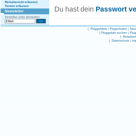
Reisebericht erfassen
Termin erfassen
Du hast dein
Passwort v
Newsletter
bestellen oder abmelden
[
Fluggebiete
|
Flugschulen
|
Tand
[
Fluggebiet suchen
|
Flu
[
Reiseber
[
Datenschutz
|
Im