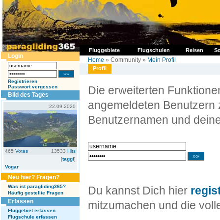
Fluggebiete
Flugschulen
Reisen
So
Login
Home
» Community »
Mein Profil
Profil
Registrieren
Passwort vergessen
Die erweiterten Funktion
Bild des Tages
angemeldeten Benutzern z
22.09.2020
Benutzernamen und deine
465
Votes
13533
Hits
[
taggi
]
Vogar
Neu hier? Fragen?
Was ist paragliding365?
Du kannst Dich hier
regis
Häufig gestellte Fragen
Erfassen
mitzumachen und die volle
Fluggebiet erfassen
Flugschule erfassen