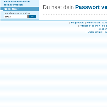
Reisebericht erfassen
Termin erfassen
Du hast dein
Passwort v
Newsletter
bestellen oder abmelden
[
Fluggebiete
|
Flugschulen
|
Tand
[
Fluggebiet suchen
|
Flu
[
Reiseber
[
Datenschutz
|
Im