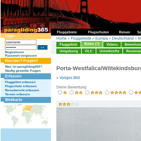
Fluggebiete
Flugschulen
Reisen
So
Login
Home
»
Fluggebiete
»
Europa
»
Deutschland
»
N
Bilder (7)
Fluggebiet
Videos
Bewertung
Umgebung
OLC
Unterkünfte
Routenp
Registrieren
Passwort vergessen
Neu hier? Fragen?
Was ist paragliding365?
Porta-Westfalica/Wittekindsbur
Häufig gestellte Fragen
Erfassen
« Voriges Bild
Fluggebiet erfassen
Flugschule erfassen
Deine Bewertung:
Reisebericht erfassen
Termin erfassen
Weltkarte