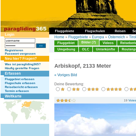
Fluggebiete
Flugschulen
Reisen
So
Login
Home
»
Fluggebiete
»
Europa
»
Österreich
»
Tiro
Bilder (7)
Fluggebiet
Videos
Reiseberi
Umgebung
OLC
Unterkünfte
Routenp
Registrieren
Passwort vergessen
Neu hier? Fragen?
Was ist paragliding365?
Arbiskopf, 2133 Meter
Häufig gestellte Fragen
Erfassen
« Voriges Bild
Fluggebiet erfassen
Flugschule erfassen
Deine Bewertung:
Reisebericht erfassen
Termin erfassen
Weltkarte
19
Vote