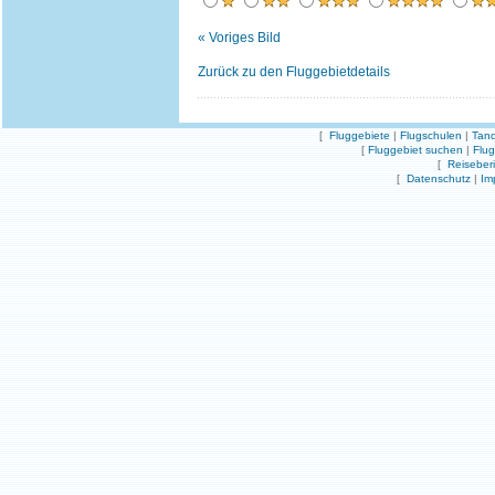
« Voriges Bild
Zurück zu den Fluggebietdetails
[
Fluggebiete
|
Flugschulen
|
Tand
[
Fluggebiet suchen
|
Flu
[
Reiseber
[
Datenschutz
|
Im