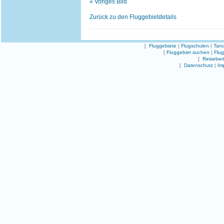
« Voriges Bild
Zurück zu den Fluggebietdetails
[
Fluggebiete
|
Flugschulen
|
Tand
[
Fluggebiet suchen
|
Flu
[
Reiseber
[
Datenschutz
|
Im