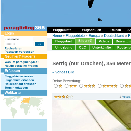
Fluggebiete
Flugschulen
Reisen
So
Login
Home
»
Fluggebiete
»
Europa
»
Deutschland
»
R
Bilder (9)
Fluggebiet
Videos
Bewertung
Umgebung
OLC
Unterkünfte
Routenp
Registrieren
Passwort vergessen
Neu hier? Fragen?
Was ist paragliding365?
Serrig (nur Drachen), 356 Meter
Häufig gestellte Fragen
Erfassen
« Voriges Bild
Fluggebiet erfassen
Flugschule erfassen
Deine Bewertung:
Reisebericht erfassen
Termin erfassen
Weltkarte
2
Votes