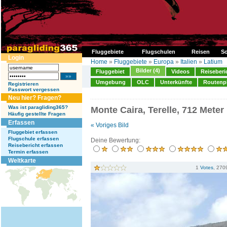
Fluggebiete
Flugschulen
Reisen
So
Login
Home
»
Fluggebiete
»
Europa
»
Italien
»
Latium
Bilder (4)
Fluggebiet
Videos
Reiseberi
Umgebung
OLC
Unterkünfte
Routenp
Registrieren
Passwort vergessen
Neu hier? Fragen?
Was ist paragliding365?
Monte Caira, Terelle, 712 Meter
Häufig gestellte Fragen
Erfassen
« Voriges Bild
Fluggebiet erfassen
Flugschule erfassen
Deine Bewertung:
Reisebericht erfassen
Termin erfassen
Weltkarte
1
Votes
, 270