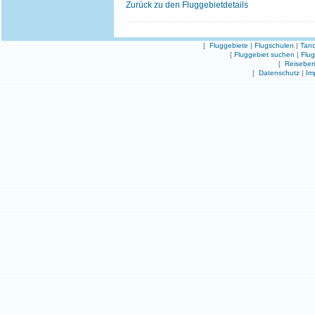
Zurück zu den Fluggebietdetails
[
Fluggebiete
|
Flugschulen
|
Tand
[
Fluggebiet suchen
|
Flu
[
Reiseber
[
Datenschutz
|
Im