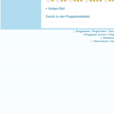
« Voriges Bild
Zurück zu den Fluggebietdetails
[
Fluggebiete
|
Flugschulen
|
Tand
[
Fluggebiet suchen
|
Flu
[
Reiseber
[
Datenschutz
|
Im