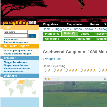
Fluggebiete
Flugschulen
Reisen
So
Login
Home
»
Fluggebiete
»
Europa
»
Schweiz
»
Schw
Bilder (5)
Fluggebiet
Videos
Reiseberi
Umgebung
OLC
Unterkünfte
Routenp
Registrieren
Passwort vergessen
Neu hier? Fragen?
Was ist paragliding365?
Gschwend Galgenen, 1080 Met
Häufig gestellte Fragen
Erfassen
« Voriges Bild
Fluggebiet erfassen
Flugschule erfassen
Deine Bewertung:
Reisebericht erfassen
Termin erfassen
Weltkarte
13