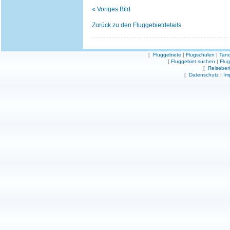
« Voriges Bild
Zurück zu den Fluggebietdetails
[
Fluggebiete
|
Flugschulen
|
Tand
[
Fluggebiet suchen
|
Flu
[
Reiseber
[
Datenschutz
|
Im