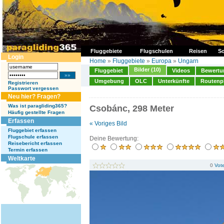
Fluggebiete
Flugschulen
Reisen
So
Login
Home
»
Fluggebiete
»
Europa
»
Ungarn
Bilder (10)
Fluggebiet
Videos
Bewertun
Umgebung
OLC
Unterkünfte
Routenp
Registrieren
Passwort vergessen
Neu hier? Fragen?
Was ist paragliding365?
Csobánc, 298 Meter
Häufig gestellte Fragen
Erfassen
« Voriges Bild
Fluggebiet erfassen
Flugschule erfassen
Deine Bewertung:
Reisebericht erfassen
Termin erfassen
Weltkarte
0
Vot