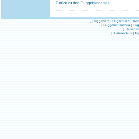
Zurück zu den Fluggebietdetails
[
Fluggebiete
|
Flugschulen
|
Tand
[
Fluggebiet suchen
|
Flu
[
Reiseber
[
Datenschutz
|
Im