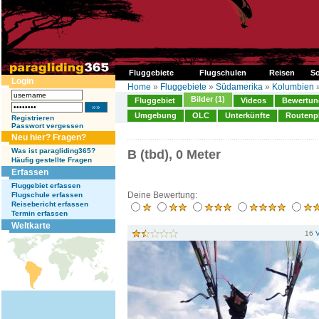
Fluggebiete
Flugschulen
Reisen
So
Login
Home
»
Fluggebiete
»
Südamerika
»
Kolumbien
Bilder (1)
Fluggebiet
Videos
Bewertung
Umgebung
OLC
Unterkünfte
Routenp
Registrieren
Passwort vergessen
Neu hier? Fragen?
Was ist paragliding365?
B (tbd), 0 Meter
Häufig gestellte Fragen
Erfassen
Fluggebiet erfassen
Deine Bewertung:
Flugschule erfassen
Reisebericht erfassen
Termin erfassen
Weltkarte
16
V