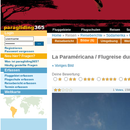
Fluggebiete
Flugschulen
Reisen
So
Login
Home
» Reisen »
Reiseberichte
»
Südamerika
»
Bilder (6)
Reisebericht
Umgebung
Wei
Registrieren
Passwort vergessen
Neu hier? Fragen?
La Paraméricana / Flugreise du
Was ist paragliding365?
Häufig gestellte Fragen
« Voriges Bild
Erfassen
Deine Bewertung:
Fluggebiet erfassen
Flugschule erfassen
Reisebericht erfassen
Termin erfassen
1
Votes
, 15
Weltkarte