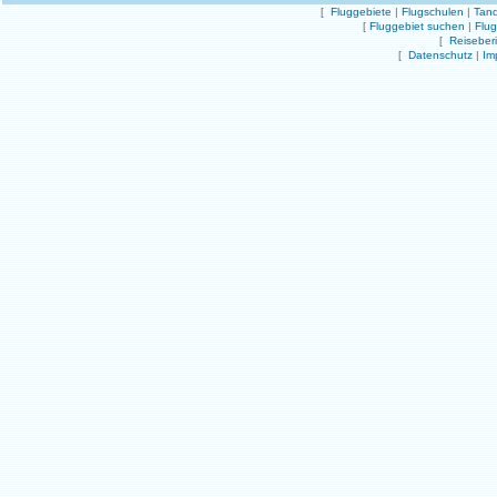
[
Fluggebiete
|
Flugschulen
|
Tand
[
Fluggebiet suchen
|
Flu
[
Reiseber
[
Datenschutz
|
Im