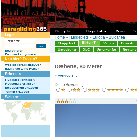
Fluggebiete
Flugschulen
Reisen
So
Login
Home
»
Fluggebiete
»
Europa
»
Bulgarien
Bilder (3)
Fluggebiet
Videos
Bewertung
Umgebung
OLC
Unterkünfte
Routenp
Registrieren
Passwort vergessen
Neu hier? Fragen?
Was ist paragliding365?
Dæbene, 80 Meter
Häufig gestellte Fragen
Erfassen
« Voriges Bild
Fluggebiet erfassen
Flugschule erfassen
Deine Bewertung:
Reisebericht erfassen
Termin erfassen
Weltkarte