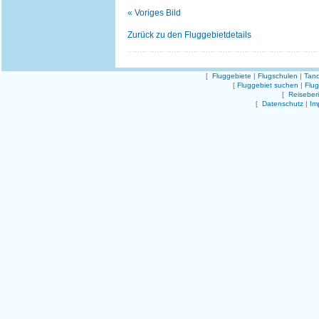
« Voriges Bild
Zurück zu den Fluggebietdetails
[
Fluggebiete
|
Flugschulen
|
Tand
[
Fluggebiet suchen
|
Flu
[
Reiseber
[
Datenschutz
|
Im