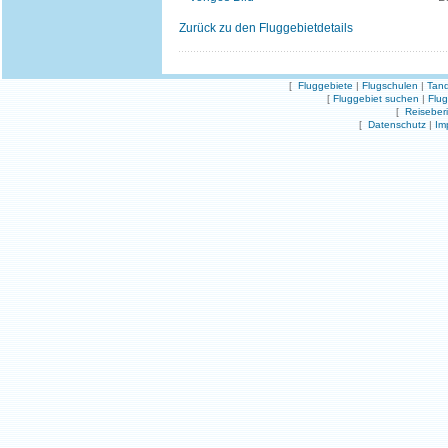
Zurück zu den Fluggebietdetails
[
Fluggebiete
|
Flugschulen
|
Tand
[
Fluggebiet suchen
|
Flu
[
Reiseber
[
Datenschutz
|
Im