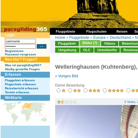
Fluggebiete
Flugschulen
Reisen
So
Login
Home
»
Fluggebiete
»
Europa
»
Deutschland
»
N
Bilder (7)
Fluggebiet
Videos
Bewertung
Umgebung
OLC
Unterkünfte
Routenp
Registrieren
Passwort vergessen
Neu hier? Fragen?
Was ist paragliding365?
Welleringhausen (Kuhtenberg),
Häufig gestellte Fragen
Erfassen
« Voriges Bild
Fluggebiet erfassen
Flugschule erfassen
Deine Bewertung:
Reisebericht erfassen
Termin erfassen
Weltkarte
6
Votes
,