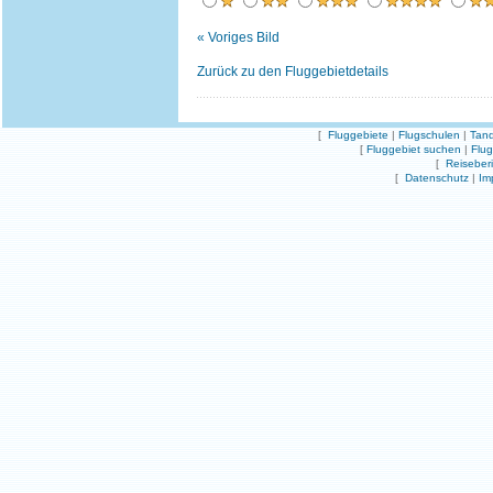
« Voriges Bild
Zurück zu den Fluggebietdetails
[
Fluggebiete
|
Flugschulen
|
Tand
[
Fluggebiet suchen
|
Flu
[
Reiseber
[
Datenschutz
|
Im