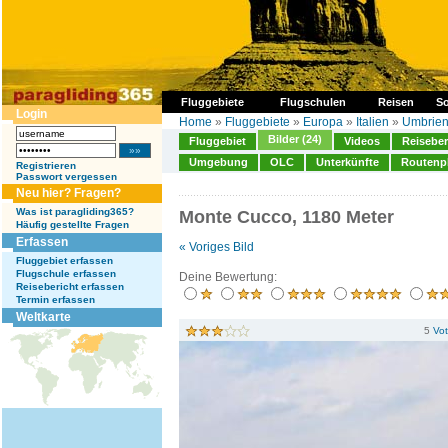
Fluggebiete
Flugschulen
Reisen
So
Login
Home
»
Fluggebiete
»
Europa
»
Italien
»
Umbrie
Bilder (24)
Fluggebiet
Videos
Reiseber
Umgebung
OLC
Unterkünfte
Routenp
Registrieren
Passwort vergessen
Neu hier? Fragen?
Was ist paragliding365?
Monte Cucco, 1180 Meter
Häufig gestellte Fragen
Erfassen
« Voriges Bild
Fluggebiet erfassen
Flugschule erfassen
Deine Bewertung:
Reisebericht erfassen
Termin erfassen
Weltkarte
5
Vo