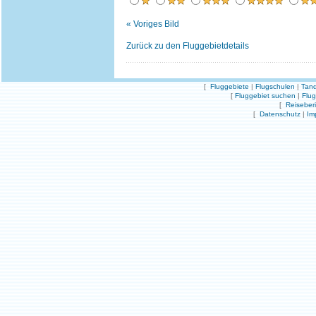
« Voriges Bild
Zurück zu den Fluggebietdetails
[
Fluggebiete
|
Flugschulen
|
Tand
[
Fluggebiet suchen
|
Flu
[
Reiseber
[
Datenschutz
|
Im