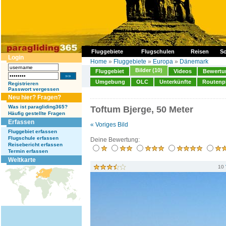
Fluggebiete
Flugschulen
Reisen
So
Login
Home
»
Fluggebiete
»
Europa
»
Dänemark
Bilder (10)
Fluggebiet
Videos
Bewertun
Umgebung
OLC
Unterkünfte
Routenp
Registrieren
Passwort vergessen
Neu hier? Fragen?
Was ist paragliding365?
Toftum Bjerge, 50 Meter
Häufig gestellte Fragen
Erfassen
« Voriges Bild
Fluggebiet erfassen
Flugschule erfassen
Deine Bewertung:
Reisebericht erfassen
Termin erfassen
Weltkarte
10