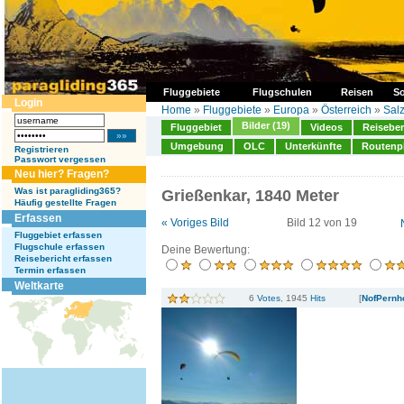
Fluggebiete
Flugschulen
Reisen
So
Login
Home
»
Fluggebiete
»
Europa
»
Österreich
»
Sal
Bilder (19)
Fluggebiet
Videos
Reiseber
Umgebung
OLC
Unterkünfte
Routenp
Registrieren
Passwort vergessen
Neu hier? Fragen?
Was ist paragliding365?
Grießenkar, 1840 Meter
Häufig gestellte Fragen
Erfassen
« Voriges Bild
Bild 12 von 19
Fluggebiet erfassen
Flugschule erfassen
Deine Bewertung:
Reisebericht erfassen
Termin erfassen
Weltkarte
6
Votes
, 1945
Hits
[
NofPernh