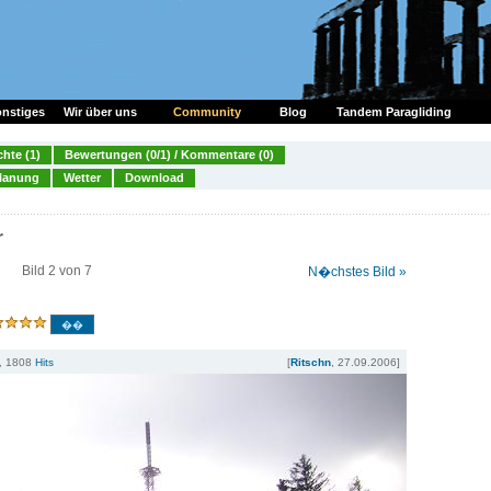
nstiges
Wir über uns
Community
Blog
Tandem Paragliding
chte (1)
Bewertungen (0/1) / Kommentare (0)
lanung
Wetter
Download
r
Bild 2 von 7
N�chstes Bild »
, 1808
Hits
[
Ritschn
, 27.09.2006]