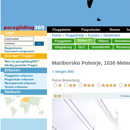
Fluggebiete
Flugschulen
Reisen
So
Login
Home
»
Fluggebiete
»
Europa
»
Slowenien
Bilder (7)
Fluggebiet
Videos
Reiseberi
Umgebung
OLC
Unterkünfte
Routenp
Registrieren
Passwort vergessen
Neu hier? Fragen?
Was ist paragliding365?
Mariborsko Pohorje, 1030 Mete
Häufig gestellte Fragen
Erfassen
« Voriges Bild
Fluggebiet erfassen
Flugschule erfassen
Deine Bewertung:
Reisebericht erfassen
Termin erfassen
Weltkarte
5
Votes