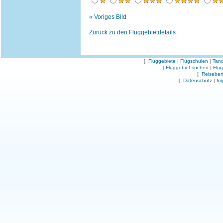
« Voriges Bild
Zurück zu den Fluggebietdetails
[
Fluggebiete
|
Flugschulen
|
Tand
[
Fluggebiet suchen
|
Flu
[
Reiseber
[
Datenschutz
|
Im