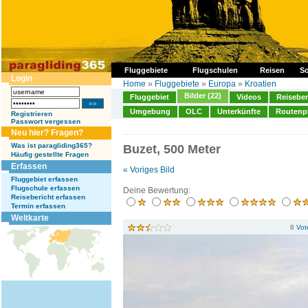
Fluggebiete
Flugschulen
Reisen
So
Login
Home
»
Fluggebiete
»
Europa
»
Kroatien
Bilder (22)
Fluggebiet
Videos
Reiseber
Umgebung
OLC
Unterkünfte
Routenp
Registrieren
Passwort vergessen
Neu hier? Fragen?
Was ist paragliding365?
Buzet, 500 Meter
Häufig gestellte Fragen
Erfassen
« Voriges Bild
Fluggebiet erfassen
Flugschule erfassen
Deine Bewertung:
Reisebericht erfassen
Termin erfassen
Weltkarte
8
Vot