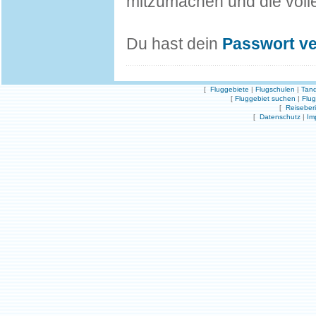
mitzumachen und die volle
Du hast dein
Passwort v
[
Fluggebiete
|
Flugschulen
|
Tand
[
Fluggebiet suchen
|
Flu
[
Reiseber
[
Datenschutz
|
Im