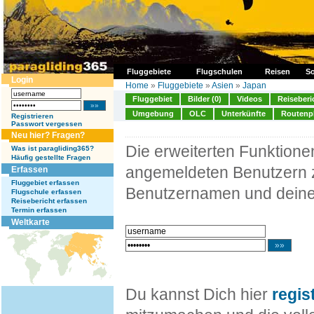
Fluggebiete
Flugschulen
Reisen
So
Login
Home
»
Fluggebiete
»
Asien
»
Japan
Fluggebiet
Bilder (0)
Videos
Reiseberi
Umgebung
OLC
Unterkünfte
Routenp
Registrieren
Passwort vergessen
Neu hier? Fragen?
Die erweiterten Funktion
Was ist paragliding365?
Häufig gestellte Fragen
angemeldeten Benutzern z
Erfassen
Fluggebiet erfassen
Benutzernamen und deine
Flugschule erfassen
Reisebericht erfassen
Termin erfassen
Weltkarte
Du kannst Dich hier
regis