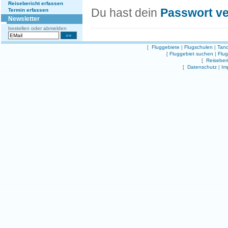
Reisebericht erfassen
Du hast dein
Passwort v
Termin erfassen
Newsletter
bestellen oder abmelden
[
Fluggebiete
|
Flugschulen
|
Tand
[
Fluggebiet suchen
|
Flu
[
Reiseber
[
Datenschutz
|
Im