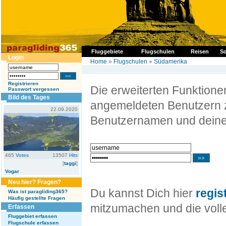
Fluggebiete
Flugschulen
Reisen
So
Login
Home
»
Flugschulen
»
Südamerika
Registrieren
Die erweiterten Funktion
Passwort vergessen
Bild des Tages
angemeldeten Benutzern z
22.09.2020
Benutzernamen und deine
465
Votes
13507
Hits
[
taggi
]
Vogar
Neu hier? Fragen?
Du kannst Dich hier
regis
Was ist paragliding365?
Häufig gestellte Fragen
mitzumachen und die volle
Erfassen
Fluggebiet erfassen
Flugschule erfassen