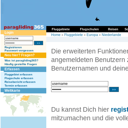
Fluggebiete
Flugschulen
Reisen
So
Login
Home
»
Fluggebiete
»
Europa
»
Niederlande
Registrieren
Die erweiterten Funktion
Passwort vergessen
Neu hier? Fragen?
angemeldeten Benutzern z
Was ist paragliding365?
Häufig gestellte Fragen
Benutzernamen und deine
Erfassen
Fluggebiet erfassen
Flugschule erfassen
Reisebericht erfassen
Termin erfassen
Weltkarte
Du kannst Dich hier
regis
mitzumachen und die volle