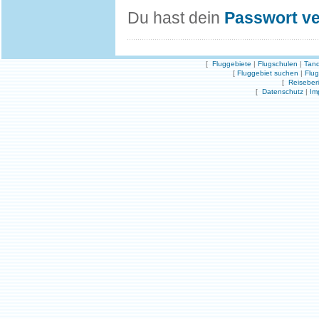
Du hast dein
Passwort v
[
Fluggebiete
|
Flugschulen
|
Tand
[
Fluggebiet suchen
|
Flu
[
Reiseber
[
Datenschutz
|
Im