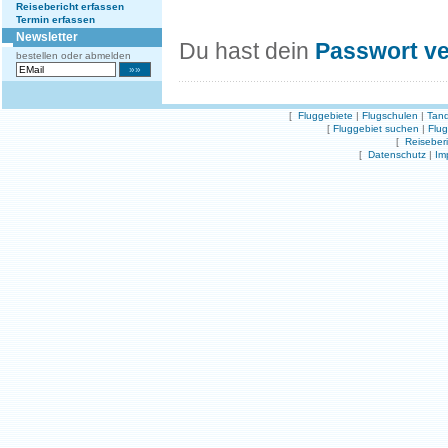
Reisebericht erfassen
Termin erfassen
Newsletter
Du hast dein
Passwort v
bestellen oder abmelden
[
Fluggebiete
|
Flugschulen
|
Tand
[
Fluggebiet suchen
|
Flu
[
Reiseber
[
Datenschutz
|
Im