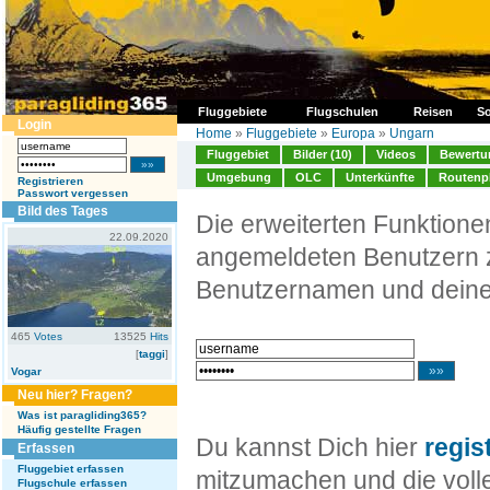
Fluggebiete
Flugschulen
Reisen
So
Login
Home
»
Fluggebiete
»
Europa
»
Ungarn
Fluggebiet
Bilder (10)
Videos
Bewertun
Umgebung
OLC
Unterkünfte
Routenp
Registrieren
Passwort vergessen
Bild des Tages
Die erweiterten Funktion
22.09.2020
angemeldeten Benutzern z
Benutzernamen und deine
465
Votes
13525
Hits
[
taggi
]
Vogar
Neu hier? Fragen?
Was ist paragliding365?
Häufig gestellte Fragen
Du kannst Dich hier
regis
Erfassen
Fluggebiet erfassen
mitzumachen und die volle
Flugschule erfassen