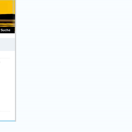
Suche
m