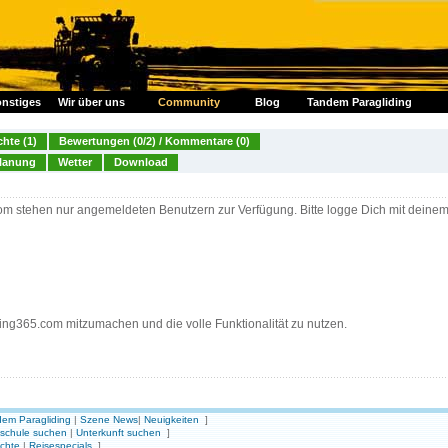
nstiges
Wir über uns
Community
Blog
Tandem Paragliding
chte (1)
Bewertungen (0/2) / Kommentare (0)
lanung
Wetter
Download
om stehen nur angemeldeten Benutzern zur Verfügung. Bitte logge Dich mit deine
ding365.com mitzumachen und die volle Funktionalität zu nutzen.
em Paragliding
|
Szene News
|
Neuigkeiten
]
gschule suchen
|
Unterkunft suchen
]
ichte
|
Reisespecials
]