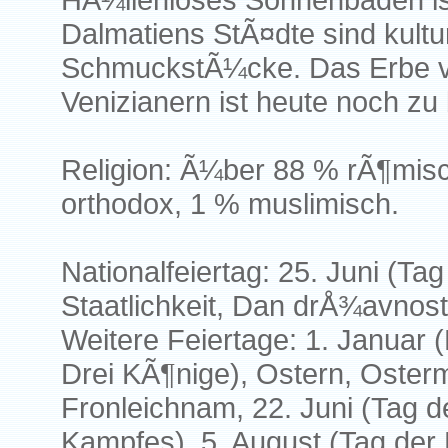
Dalmatiens StÃ¤dte sind kultu
SchmuckstÃ¼cke. Das Erbe v
Venizianern ist heute noch zu 
Religion: Ã¼ber 88 % rÃ¶misc
orthodox, 1 % muslimisch.
Nationalfeiertag: 25. Juni (Ta
Staatlichkeit, Dan drÅ¾avnost
Weitere Feiertage: 1. Januar (
Drei KÃ¶nige), Ostern, Osterm
Fronleichnam, 22. Juni (Tag d
Kampfes), 5. August (Tag der 