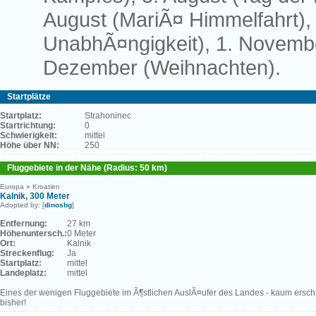
August (MariÃ¤ Himmelfahrt), 
UnabhÃ¤ngigkeit), 1. November
Dezember (Weihnachten).
Startplätze
Startplatz:
Strahoninec
Startrichtung:
0
Schwierigkeit:
mittel
Höhe über NN:
250
Fluggebiete in der Nähe (Radius: 50 km)
Europa » Kroatien
Kalnik, 300 Meter
Adopted by: [
dinosbg
]
Entfernung:
27 km
Höhenuntersch.:
0 Meter
Ort:
Kalnik
Streckenflug:
Ja
Startplatz:
mittel
Landeplatz:
mittel
Eines der wenigen Fluggebiete im Ã¶stlichen AuslÃ¤ufer des Landes - kaum ersc
bisher!