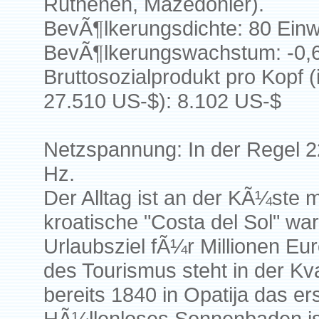
Ruthenen, Mazedonier).
BevÃ¶lkerungsdichte: 80 Ein
BevÃ¶lkerungswachstum: -0,
Bruttosozialprodukt pro Kopf 
27.510 US-$): 8.102 US-$
Netzspannung: In der Regel 2
Hz.
Der Alltag ist an der KÃ¼ste 
kroatische "Costa del Sol" w
Urlaubsziel fÃ¼r Millionen Eu
des Tourismus steht in der Kv
bereits 1840 in Opatija das er
HÃ¼llenloses Sonnenbaden ist