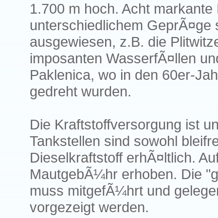
1.700 m hoch. Acht markante
unterschiedlichem GeprÃ¤ge s
ausgewiesen, z.B. die Plitwitz
imposanten WasserfÃ¤llen un
Paklenica, wo in den 60er-Jah
gedreht wurden.
Die Kraftstoffversorgung ist u
Tankstellen sind sowohl bleifr
Dieselkraftstoff erhÃ¤ltlich. 
MautgebÃ¼hr erhoben. Die "g
muss mitgefÃ¼hrt und gelegent
vorgezeigt werden.