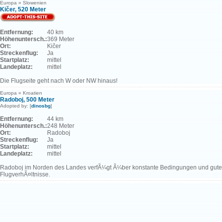
Europa » Slowenien
Kičer, 520 Meter
Entfernung:
40 km
Höhenuntersch.:
369 Meter
Ort:
Kičer
Streckenflug:
Ja
Startplatz:
mittel
Landeplatz:
mittel
Die Flugseite geht nach W oder NW hinaus!
Europa » Kroatien
Radoboj, 500 Meter
Adopted by: [
dinosbg
]
Entfernung:
44 km
Höhenuntersch.:
248 Meter
Ort:
Radoboj
Streckenflug:
Ja
Startplatz:
mittel
Landeplatz:
mittel
Radoboj im Norden des Landes verfÃ¼gt Ã¼ber konstante Bedingungen und gute
FlugverhÃ¤ltnisse.