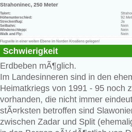
Strahoninec, 250 Meter
Talort:
Straho
Höhenunterschied:
92 Met
Streckenflug:
Ja
Seilbahn:
Nein
Windenschlepp:
Nein
Walk and Fly:
Nein
Flugseite in einer weiten Ebene im Norden Kroatiens gelegen!
Schwierigkeit
Erdbeben mÃ¶glich.
Im Landesinneren sind in den eh
Heimatkriegs von 1991 - 95 noch z
vorhanden, die nicht immer eindeu
stÃ¤rksten betroffen sind Slawonie
zwischen Zadar und Split (ehemali