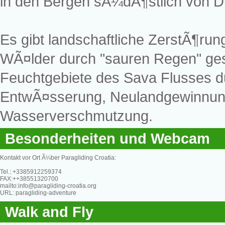
in den Bergen sÃ¼dÃ¶stlich von D
Es gibt landschaftliche ZerstÃ¶run
WÃ¤lder durch "sauren Regen" ges
Feuchtgebiete des Sava Flusses du
EntwÃ¤sserung, Neulandgewinnun
Wasserverschmutzung.
Besonderheiten und Webcam
Kontakt vor Ort Ã¼ber Paragliding Croatia:
Tel.: +3385912259374
FAX:++38551320700
mailto:info@paragliding-croatia.org
URL: paragliding-adventure
Walk and Fly