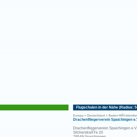
Flugschulen in der Nähe (Radius: 
Europa » Deutschland » Baden-WÃ¼rttembe
Drachenfliegerverein Spaichingen e.
Drachenfliegerverein Spaichingen e.V
SilcherstraÃŸe 20
78549 Spaichingen