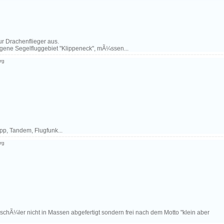
ur Drachenflieger aus.
gene Segelfluggebiet "Klippeneck", mÃ¼ssen...
rg
pp, Tandem, Flugfunk...
rg
schÃ¼ler nicht in Massen abgefertigt sondern frei nach dem Motto "klein aber