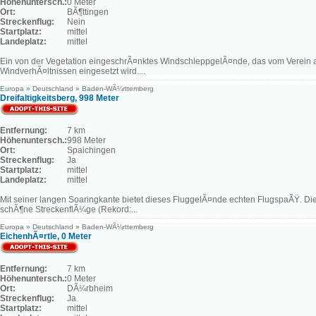
Höhenuntersch.:
0 Meter
Ort:
BÃ¶ttingen
Streckenflug:
Nein
Startplatz:
mittel
Landeplatz:
mittel
Ein von der Vegetation eingeschrÃ¤nktes WindschleppgelÃ¤nde, das vom Verei
WindverhÃ¤ltnissen eingesetzt wird....
Europa » Deutschland » Baden-WÃ¼rttemberg
Dreifaltigkeitsberg, 998 Meter
Entfernung:
7 km
Höhenuntersch.:
998 Meter
Ort:
Spaichingen
Streckenflug:
Ja
Startplatz:
mittel
Landeplatz:
mittel
Mit seiner langen Soaringkante bietet dieses FluggelÃ¤nde echten FlugspaÃŸ. Die 
schÃ¶ne StreckenflÃ¼ge (Rekord:...
Europa » Deutschland » Baden-WÃ¼rttemberg
EichenhÃ¤rtle, 0 Meter
Entfernung:
7 km
Höhenuntersch.:
0 Meter
Ort:
DÃ¼rbheim
Streckenflug:
Ja
Startplatz:
mittel