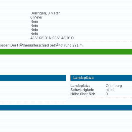
Deilingen, 0 Meter
0 Meter
Nein
Nein
Nein
Nein
48Â° 08' 0'' N,08Â° 48' 0'' O
glieder! Der HÃ¶henunterschied betrÃ¤gt rund 291 m.
Landeplätze
Landeplatz:
Ortenberg
Schwierigkeit:
mittel
Höhe über NN:
0