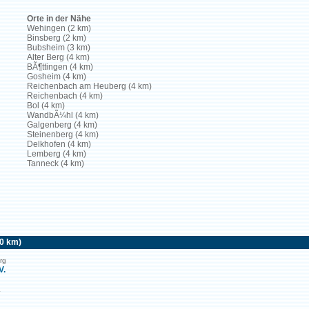
Orte in der Nähe
Wehingen (2 km)
Binsberg (2 km)
Bubsheim (3 km)
Alter Berg (4 km)
BÃ¶ttingen (4 km)
Gosheim (4 km)
Reichenbach am Heuberg (4 km)
Reichenbach (4 km)
Bol (4 km)
WandbÃ¼hl (4 km)
Galgenberg (4 km)
Steinenberg (4 km)
Delkhofen (4 km)
Lemberg (4 km)
Tanneck (4 km)
50 km)
rg
V.
.