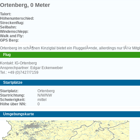
Ortenberg, 0 Meter
Talort:
Höhenunterschied:
Streckenflug:
Seilbahn:
Windenschlepp:
Walk and Fly:
GPS Berg:
Ortenberg im schÃ¶nen Kinzigtal bietet ein FluggelÃ¤nde, allerdings nur fÃ¼r Mit
Flug
Kontakt: IG-Ortenberg
Ansprechpartner: Edgar Eckenweber
Tel.: +49 (0)7427/7159
Startplätze
Startplatz:
Ortenberg
Startrichtung:
N/W/NW
Schwierigkeit:
mittel
Höhe über NN:
0
Umgebungskarte