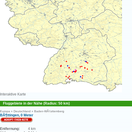
Interaktive Karte
Fluggebiete in der Nähe (Radius: 50 km)
Europa » Deutschland » Baden-WÃ¼rttemberg
BÃ¶ttingen, 0 Meter
Entfernung:
4 km