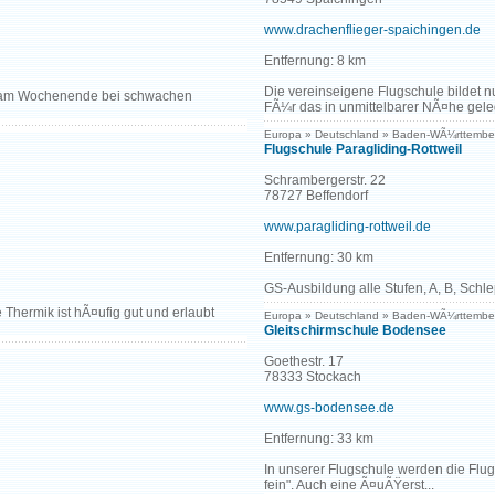
www.drachenflieger-spaichingen.de
Entfernung: 8 km
Die vereinseigene Flugschule bildet n
n am Wochenende bei schwachen
FÃ¼r das in unmittelbarer NÃ¤he gele
Europa » Deutschland » Baden-WÃ¼rttembe
Flugschule Paragliding-Rottweil
Schrambergerstr. 22
78727 Beffendorf
www.paragliding-rottweil.de
Entfernung: 30 km
GS-Ausbildung alle Stufen, A, B, Schle
Thermik ist hÃ¤ufig gut und erlaubt
Europa » Deutschland » Baden-WÃ¼rttembe
Gleitschirmschule Bodensee
Goethestr. 17
78333 Stockach
www.gs-bodensee.de
Entfernung: 33 km
In unserer Flugschule werden die Flug
fein". Auch eine Ã¤uÃŸerst...