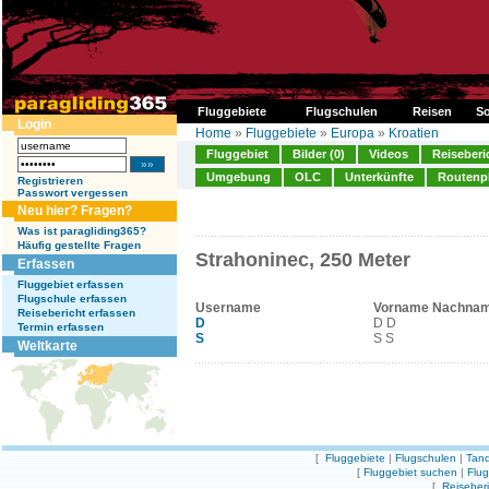
Fluggebiete
Flugschulen
Reisen
So
Login
Home
»
Fluggebiete
»
Europa
»
Kroatien
Fluggebiet
Bilder (0)
Videos
Reiseberi
Umgebung
OLC
Unterkünfte
Routenp
Registrieren
Passwort vergessen
Neu hier? Fragen?
Was ist paragliding365?
Häufig gestellte Fragen
Strahoninec, 250 Meter
Erfassen
Fluggebiet erfassen
Flugschule erfassen
Username
Vorname Nachna
Reisebericht erfassen
D
D D
Termin erfassen
S
S S
Weltkarte
[
Fluggebiete
|
Flugschulen
|
Tand
[
Fluggebiet suchen
|
Flu
[
Reiseber