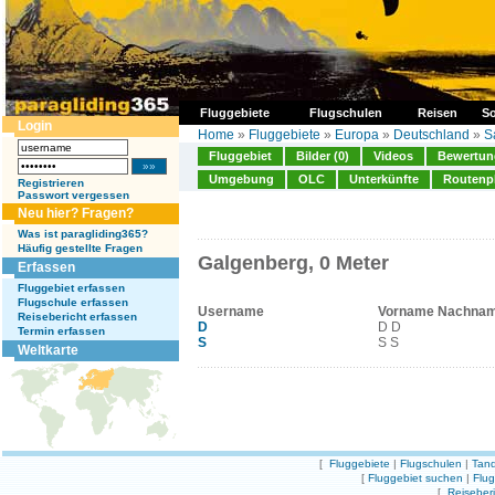
Fluggebiete
Flugschulen
Reisen
So
Login
Home
»
Fluggebiete
»
Europa
»
Deutschland
»
S
Fluggebiet
Bilder (0)
Videos
Bewertung
Umgebung
OLC
Unterkünfte
Routenp
Registrieren
Passwort vergessen
Neu hier? Fragen?
Was ist paragliding365?
Häufig gestellte Fragen
Galgenberg, 0 Meter
Erfassen
Fluggebiet erfassen
Flugschule erfassen
Username
Vorname Nachna
Reisebericht erfassen
D
D D
Termin erfassen
S
S S
Weltkarte
[
Fluggebiete
|
Flugschulen
|
Tand
[
Fluggebiet suchen
|
Flu
[
Reiseber