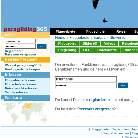
Fluggebiete
Flugschulen
Reisen
So
Login
Home
»
Fluggebiete
»
Europa
»
Slowenien
Fluggebiet
Bilder (0)
Videos
Reiseberi
Umgebung
OLC
Unterkünfte
Routenp
Registrieren
Passwort vergessen
Neu hier? Fragen?
Die erweiterten Funktionen von paragliding365.c
Was ist paragliding365?
Benutzernamen und deinem Passwort ein:
Häufig gestellte Fragen
Erfassen
Fluggebiet erfassen
Flugschule erfassen
Reisebericht erfassen
Termin erfassen
Weltkarte
Du kannst Dich hier
registrieren
, um bei paragli
Du hast dein
Passwort vergessen
?
[
Fluggebiete
|
Flugschulen
|
Tand
[
Fluggebiet suchen
|
Flu
[
Reiseber