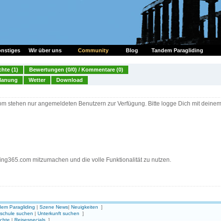
nstiges
Wir über uns
Community
Blog
Tandem Paragliding
chte (1)
Bewertungen (0/0) / Kommentare (0)
lanung
Wetter
Download
om stehen nur angemeldeten Benutzern zur Verfügung. Bitte logge Dich mit deine
ding365.com mitzumachen und die volle Funktionalität zu nutzen.
em Paragliding
|
Szene News
|
Neuigkeiten
]
gschule suchen
|
Unterkunft suchen
]
ichte
|
Reisespecials
]