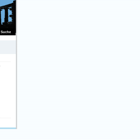
Suche
m