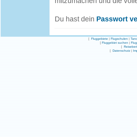
mitzumachen und die volle
Du hast dein
Passwort v
[
Fluggebiete
|
Flugschulen
|
Tand
[
Fluggebiet suchen
|
Flu
[
Reiseber
[
Datenschutz
|
Im