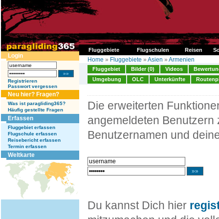
Fluggebiete
Flugschulen
Reisen
So
Login
Home
»
Fluggebiete
»
Asien
»
Armenien
Fluggebiet
Bilder (0)
Videos
Bewertung
Umgebung
OLC
Unterkünfte
Routenp
Registrieren
Passwort vergessen
Neu hier? Fragen?
Die erweiterten Funktion
Was ist paragliding365?
Häufig gestellte Fragen
angemeldeten Benutzern z
Erfassen
Fluggebiet erfassen
Benutzernamen und deine
Flugschule erfassen
Reisebericht erfassen
Termin erfassen
Weltkarte
Du kannst Dich hier
regis