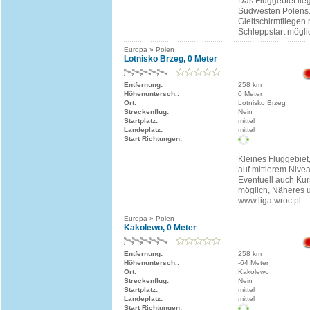
Das Fluggebiet lie
Südwesten Polens. 
Gleitschirmfliegen 
Schleppstart mögli
Europa » Polen
Lotnisko Brzeg, 0 Meter
Entfernung:
258 km
Höhenuntersch.:
0 Meter
Ort:
Lotnisko Brzeg
Streckenflug:
Nein
Startplatz:
mittel
Landeplatz:
mittel
Start Richtungen:
Kleines Fluggebiet,
auf mittlerem Nivea
Eventuell auch Kur
möglich, Näheres u
www.liga.wroc.pl.
Europa » Polen
Kakolewo, 0 Meter
Entfernung:
258 km
Höhenuntersch.:
-64 Meter
Ort:
Kakolewo
Streckenflug:
Nein
Startplatz:
mittel
Landeplatz:
mittel
Start Richtungen: