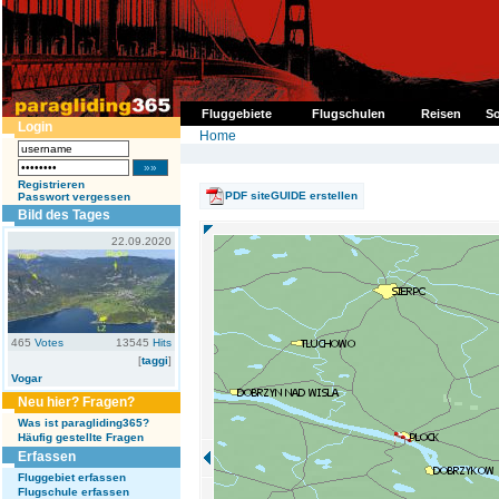
Fluggebiete
Flugschulen
Reisen
So
Login
Home
Registrieren
PDF siteGUIDE erstellen
Passwort vergessen
Bild des Tages
22.09.2020
465
Votes
13545
Hits
[
taggi
]
Vogar
Neu hier? Fragen?
Was ist paragliding365?
Häufig gestellte Fragen
Erfassen
Fluggebiet erfassen
Flugschule erfassen