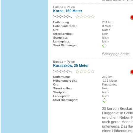
Europa » Polen
Korne, 160 Meter
Entfernung:
231 km
Höhenuntersch.:
0 Meter
Ort:
Korne
Streckenflug:
Nein
Startplatz:
leicht
Landeplatz:
leicht
Start Richtungen:
Schleppgelände.
Europa » Polen
Kuraszków, 25 Meter
Entfernung:
249 km
Höhenuntersch.:
-172 Meter
Ort:
Kuraszków
Streckenflug:
Nein
Startplatz:
leicht
Landeplatz:
leicht
Start Richtungen:
25 km von Breslau e
Fluggebiet in Gren
erreichen. Neben P
auch gerne Modell
unterwegs. Das fla
einen Höhenunters