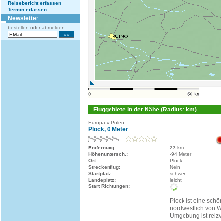
Reisebericht erfassen
Termin erfassen
Newsletter
bestellen oder abmelden
Fluggebiete in der Nähe (Radius: km)
Europa » Polen
Plock, 0 Meter
Entfernung:
23 km
Höhenuntersch.:
-94 Meter
Ort:
Plock
Streckenflug:
Nein
Startplatz:
schwer
Landeplatz:
leicht
Start Richtungen:
Plock ist eine schö
nordwestlich von 
Umgebung ist reizv