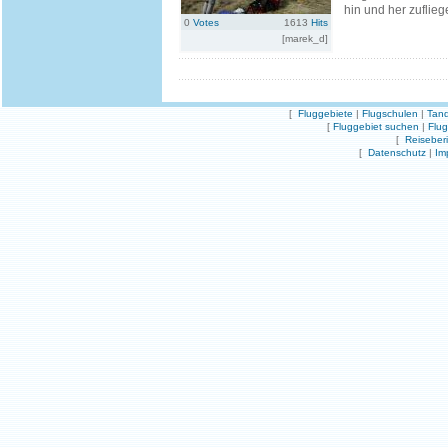
hin und her zuflieg
0
Votes
1613
Hits
[marek_d]
[
Fluggebiete
|
Flugschulen
|
Tand
[
Fluggebiet suchen
|
Flu
[
Reiseber
[
Datenschutz
|
Im