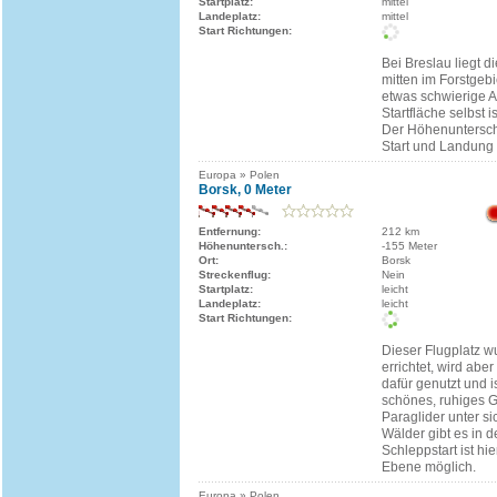
Startplatz:
mittel
Landeplatz:
mittel
Start Richtungen:
Bei Breslau liegt d
mitten im Forstgeb
etwas schwierige An
Startfläche selbst i
Der Höhenuntersc
Start und Landung 
Europa » Polen
Borsk, 0 Meter
Entfernung:
212 km
Höhenuntersch.:
-155 Meter
Ort:
Borsk
Streckenflug:
Nein
Startplatz:
leicht
Landeplatz:
leicht
Start Richtungen:
Dieser Flugplatz w
errichtet, wird abe
dafür genutzt und i
schönes, ruhiges G
Paraglider unter si
Wälder gibt es in 
Schleppstart ist hi
Ebene möglich.
Europa » Polen