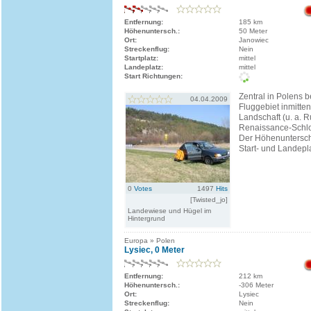
Entfernung:
185 km
Höhenuntersch.:
50 Meter
Ort:
Janowiec
Streckenflug:
Nein
Startplatz:
mittel
Landeplatz:
mittel
Start Richtungen:
Zentral in Polens b
04.04.2009
Fluggebiet inmitten
Landschaft (u. a. 
Renaissance-Schlo
Der Höhenuntersc
Start- und Landepla
0
Votes
1497
Hits
[Twisted_jo]
Landewiese und Hügel im
Hintergrund
Europa » Polen
Lysiec, 0 Meter
Entfernung:
212 km
Höhenuntersch.:
-306 Meter
Ort:
Lysiec
Streckenflug:
Nein