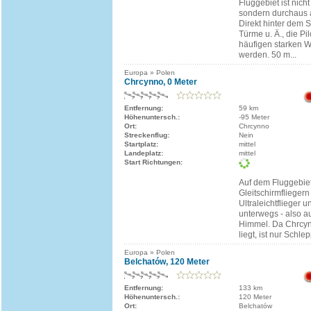
Fluggebiet ist nich
sondern durchaus 
Direkt hinter dem S
Türme u. Ä., die Pi
häufigen starken W
werden. 50 m...
Europa » Polen
Chrcynno, 0 Meter
Entfernung:
59 km
Höhenuntersch.:
-95 Meter
Ort:
Chrcynno
Streckenflug:
Nein
Startplatz:
mittel
Landeplatz:
mittel
Start Richtungen:
Auf dem Fluggebiet
Gleitschirmfliegern
Ultraleichtflieger 
unterwegs - also a
Himmel. Da Chrcyn
liegt, ist nur Schle
Europa » Polen
Belchatów, 120 Meter
Entfernung:
133 km
Höhenuntersch.:
120 Meter
Ort:
Belchatów