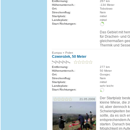
Entfernung:
267 km
Höhenuntersch.:
-134 Meter
Ort:
Tobolowo
Streckenflug:
Nein
Startplatz:
mittel
Landeplatz:
mittel
Start Richtungen:
Das Gebiet mit herr
für Drachen- und Gl
gleichermaßen geei
Thermik und Sessel
Europa » Polen
Czworożek, 50 Meter
Entfernung:
277 km
Höhenuntersch.:
50 Meter
Ort:
Gorajec
Streckenflug:
Nein
Startplatz:
mittel
Landeplatz:
sehr leicht
Start Richtungen:
Der Startplatz best
21.05.2006
kleine Wiese, die 
ist, aber dennoch 
Schwierigkeiten b
sollte, da es sich er
entsprechendem Au
starten. Danach bie
Möglichkeit im Auf