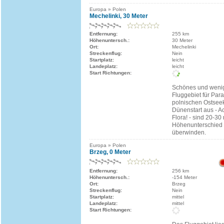
Europa » Polen
Mechelinki, 30 Meter
Entfernung:
255 km
Höhenuntersch.:
30 Meter
Ort:
Mechelinki
Streckenflug:
Nein
Startplatz:
leicht
Landeplatz:
leicht
Start Richtungen:
Schönes und wenig
Fluggebiet für Para
polnischen Ostsee
Dünenstart aus - A
Flora! - sind 20-30
Höhenunterschied 
überwinden.
Europa » Polen
Brzeg, 0 Meter
Entfernung:
256 km
Höhenuntersch.:
-154 Meter
Ort:
Brzeg
Streckenflug:
Nein
Startplatz:
mittel
Landeplatz:
mittel
Start Richtungen: