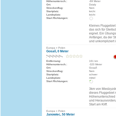
Höhenuntersch.:
-69 Meter
Ort:
Dzialy
Streckenflug:
Nein
Startplatz:
leicht
Landeplatz:
leicht
Start Richtungen:
Kleines Fluggebiet 
das sich für Gleits
eignet. Ein Übungs
Anfänger, da der Sta
und unkompliziert i
Europa » Polen
Gosañ, 0 Meter
Entfernung:
161 km
Höhenuntersch.:
-320 Meter
Ort:
Gosañ
Streckenflug:
Nein
Startplatz:
schwer
Landeplatz:
mittel
Start Richtungen:
3km von Miedzyzdro
dieses Fluggebiet 
Höhenunterschied
und Herausvorder
Start am Kliff.
Europa » Polen
Janowiec, 50 Meter