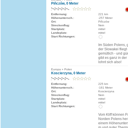
Piñczów, 0 Meter
Entfernung:
221 km
Höhenuntersch.:
-257 Meter
Ort:
Piñczów
Streckenflug:
Nein
Startplatz:
mittel
Landeplatz:
mittel
Start Richtungen:
Im Süden Polens, 
der Slowakei fliegt
gemütlich - und gü
gibt es ganz in der
lohnt sich also!
Europa » Polen
Koscierzyna, 0 Meter
Entfernung:
225 km
Höhenuntersch.:
-161 Meter
Ort:
Koscierzyna
Streckenflug:
Nein
Startplatz:
mittel
Landeplatz:
mittel
Start Richtungen:
Vom Kliff können Pa
Norden Polens her
einem Höhenunters
m und guter Thermi