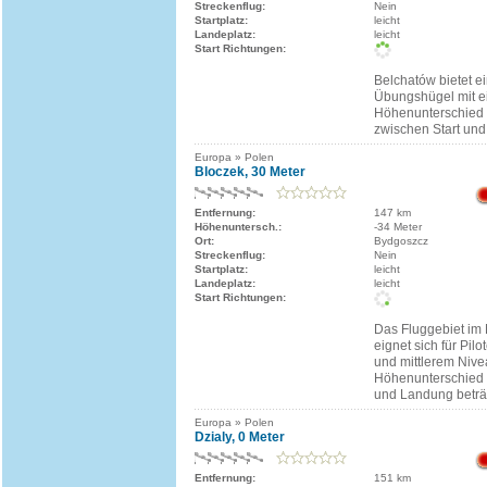
Streckenflug:
Nein
Startplatz:
leicht
Landeplatz:
leicht
Start Richtungen:
Belchatów bietet e
Übungshügel mit 
Höhenunterschied
zwischen Start un
Europa » Polen
Bloczek, 30 Meter
Entfernung:
147 km
Höhenuntersch.:
-34 Meter
Ort:
Bydgoszcz
Streckenflug:
Nein
Startplatz:
leicht
Landeplatz:
leicht
Start Richtungen:
Das Fluggebiet im
eignet sich für Pil
und mittlerem Nive
Höhenunterschied 
und Landung beträ
Europa » Polen
Dzialy, 0 Meter
Entfernung:
151 km