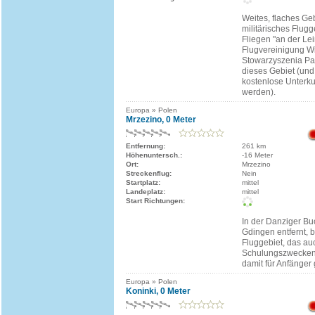
Weites, flaches Ge
militärisches Flugg
Fliegen "an der Lei
Flugvereinigung W
Stowarzyszenia Par
dieses Gebiet (und
kostenlose Unterku
werden).
Europa » Polen
Mrzezino, 0 Meter
Entfernung:
261 km
Höhenuntersch.:
-16 Meter
Ort:
Mrzezino
Streckenflug:
Nein
Startplatz:
mittel
Landeplatz:
mittel
Start Richtungen:
In der Danziger Bu
Gdingen entfernt, b
Fluggebiet, das au
Schulungszwecken 
damit für Anfänger 
Europa » Polen
Koninki, 0 Meter