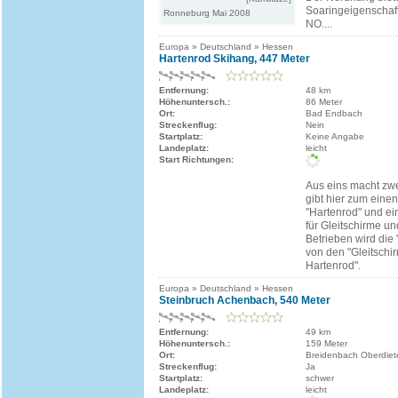
Soaringeigenschaft
Ronneburg Mai 2008
NO....
Europa » Deutschland » Hessen
Hartenrod Skihang, 447 Meter
Entfernung:
48 km
Höhenuntersch.:
86 Meter
Ort:
Bad Endbach
Streckenflug:
Nein
Startplatz:
Keine Angabe
Landeplatz:
leicht
Start Richtungen:
Aus eins macht zwe
gibt hier zum ein
"Hartenrod" und e
für Gleitschirme un
Betrieben wird die
von den "Gleitschi
Hartenrod".
Europa » Deutschland » Hessen
Steinbruch Achenbach, 540 Meter
Entfernung:
49 km
Höhenuntersch.:
159 Meter
Ort:
Breidenbach Oberdie
Streckenflug:
Ja
Startplatz:
schwer
Landeplatz:
leicht