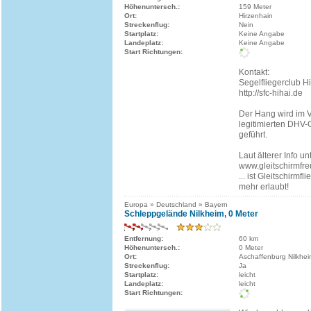
Höhenuntersch.:
159 Meter
Ort:
Hirzenhain
Streckenflug:
Nein
Startplatz:
Keine Angabe
Landeplatz:
Keine Angabe
Start Richtungen:
Kontakt:
Segelfliegerclub Hi
http://sfc-hihai.de
Der Hang wird im V
legitimierten DHV-
geführt.
Laut älterer Info unt
www.gleitschirmfr
... ist Gleitschirmfl
mehr erlaubt!
Europa » Deutschland » Bayern
Schleppgelände Nilkheim, 0 Meter
Entfernung:
60 km
Höhenuntersch.:
0 Meter
Ort:
Aschaffenburg Nilkhe
Streckenflug:
Ja
Startplatz:
leicht
Landeplatz:
leicht
Start Richtungen: