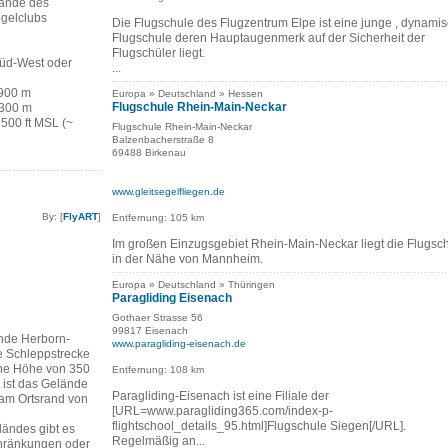
ände des
gelclubs
Die Flugschule des Flugzentrum Elpe ist eine junge , dynami
Flugschule deren Hauptaugenmerk auf der Sicherheit der
Flugschüler liegt.
Süd-West oder
...
 900 m
Europa » Deutschland » Hessen
Flugschule Rhein-Main-Neckar
 300 m
3500 ft MSL (~
Flugschule Rhein-Main-Neckar
Balzenbacherstraße 8
69488 Birkenau
www.gleitsegelfliegen.de
By: [
FlyART
]
Entfernung: 105 km
Im großen Einzugsgebiet Rhein-Main-Neckar liegt die Flugsc
in der Nähe von Mannheim.
Europa » Deutschland » Thüringen
Paragliding Eisenach
Gothaer Strasse 56
99817 Eisenach
nde Herborn-
www.paragliding-eisenach.de
e Schleppstrecke
ine Höhe von 350
Entfernung: 108 km
 ist das Gelände
Paragliding-Eisenach ist eine Filiale der
 am Ortsrand von
[URL=www.paragliding365.com/index-p-
flightschool_details_95.html]Flugschule Siegen[/URL].
ändes gibt es
Regelmäßig an...
chränkungen oder