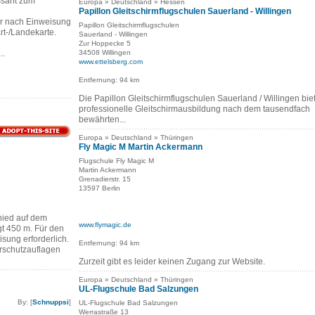
ssant zum
Europa » Deutschland » Hessen
Papillon Gleitschirmflugschulen Sauerland - Willingen
r nach Einweisung
Papillon Gleitschirmflugschulen
art-/Landekarte.
Sauerland - Willingen
Zur Hoppecke 5
..
34508 Willingen
www.ettelsberg.com
Entfernung: 94 km
Die Papillon Gleitschirmflugschulen Sauerland / Willingen bie
professionelle Gleitschirmausbildung nach dem tausendfach
bewährten...
Europa » Deutschland » Thüringen
Fly Magic M Martin Ackermann
Flugschule Fly Magic M
Martin Ackermann
Grenadierstr. 15
13597 Berlin
ied auf dem
www.flymagic.de
t 450 m. Für den
isung erforderlich.
Entfernung: 94 km
urschutzauflagen
Zurzeit gibt es leider keinen Zugang zur Website.
Europa » Deutschland » Thüringen
UL-Flugschule Bad Salzungen
By: [
Schnuppsi
]
UL-Flugschule Bad Salzungen
Werrastraße 13