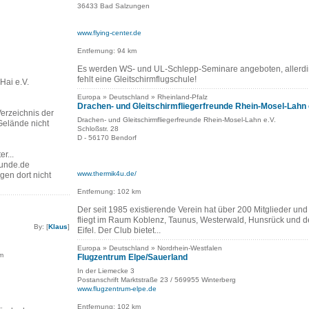
36433 Bad Salzungen
www.flying-center.de
Entfernung: 94 km
Es werden WS- und UL-Schlepp-Seminare angeboten, allerd
fehlt eine Gleitschirmflugschule!
Hai e.V.
Europa » Deutschland » Rheinland-Pfalz
Drachen- und Gleitschirmfliegerfreunde Rhein-Mosel-Lahn 
erzeichnis der
Drachen- und Gleitschirmfliegerfreunde Rhein-Mosel-Lahn e.V.
Gelände nicht
Schloßstr. 28
D - 56170 Bendorf
er...
eunde.de
www.thermik4u.de/
iegen dort nicht
Entfernung: 102 km
Der seit 1985 existierende Verein hat über 200 Mitglieder und
fliegt im Raum Koblenz, Taunus, Westerwald, Hunsrück und d
By: [
Klaus
]
Eifel. Der Club bietet...
Europa » Deutschland » Nordrhein-Westfalen
im
Flugzentrum Elpe/Sauerland
In der Liemecke 3
Postanschrift Marktstraße 23 / 569955 Winterberg
www.flugzentrum-elpe.de
Entfernung: 102 km