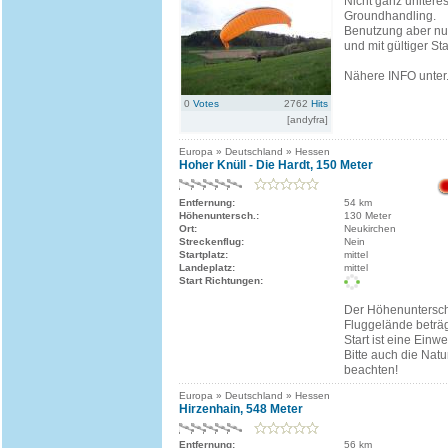
Nicht ganz unitere
Groundhandling.
Benutzung aber nu
und mit gültiger St
Nähere INFO unter.
0
Votes
2762
Hits
[andyfra]
Europa » Deutschland » Hessen
Hoher Knüll - Die Hardt, 150 Meter
Entfernung:
54 km
Höhenuntersch.:
130 Meter
Ort:
Neukirchen
Streckenflug:
Nein
Startplatz:
mittel
Landeplatz:
mittel
Start Richtungen:
Der Höhenuntersch
Fluggelände beträg
Start ist eine Einwe
Bitte auch die Nat
beachten!
Europa » Deutschland » Hessen
Hirzenhain, 548 Meter
Entfernung:
56 km