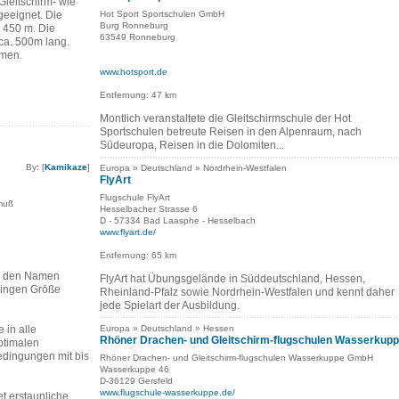
Gleitschirm- wie
geeignet. Die
Hot Sport Sportschulen GmbH
Burg Ronneburg
d 450 m. Die
63549 Ronneburg
 ca. 500m lang.
mmen.
www.hotsport.de
Entfernung: 47 km
Montlich veranstaltete die Gleitschirmschule der Hot
Sportschulen betreute Reisen in den Alpenraum, nach
Südeuropa, Reisen in die Dolomiten...
By: [
Kamikaze
]
Europa » Deutschland » Nordrhein-Westfalen
FlyArt
Flugschule FlyArt
muß
Hesselbacher Strasse 6
D - 57334 Bad Laasphe - Hesselbach
www.flyart.de/
Entfernung: 65 km
s den Namen
FlyArt hat Übungsgelände in Süddeutschland, Hessen,
eringen Größe
Rheinland-Pfalz sowie Nordrhein-Westfalen und kennt daher
jede Spielart der Ausbildung.
 in alle
Europa » Deutschland » Hessen
Rhöner Drachen- und Gleitschirm-flugschulen Wasserkup
ptimalen
dingungen mit bis
Rhöner Drachen- und Gleitschirm-flugschulen Wasserkuppe GmbH
Wasserkuppe 46
D-36129 Gersfeld
www.flugschule-wasserkuppe.de/
t erstaunliche