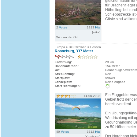
gleichermaßen für 
für Drachenflieger 
Höhe liegt bei run
Schleppstrecke ist
Gäste sind willko
2
Votes
1813
Hits
[mike]
Winnen der Ort
Europa » Deutschland » Hessen
Ronneburg, 337 Meter
Entfernung:
29 km
Höhenuntersch.:
154 Meter
Ort:
Ronneburg/ Altwieder
Streckenflug:
Nein
Startplatz:
schwer
Landeplatz:
Keine Angabe
Start Richtungen:
Ein Fluggebiet wa
14.06.2008
Gebiet trotz der g
bereits verdient.
Ein Übungsgelände
Windrichtung mit o
Groundhandling Be
zu 50 Höhenmeter.
40
Votes
3612
Hits
Der Nordhang biete
[Kamikaze]