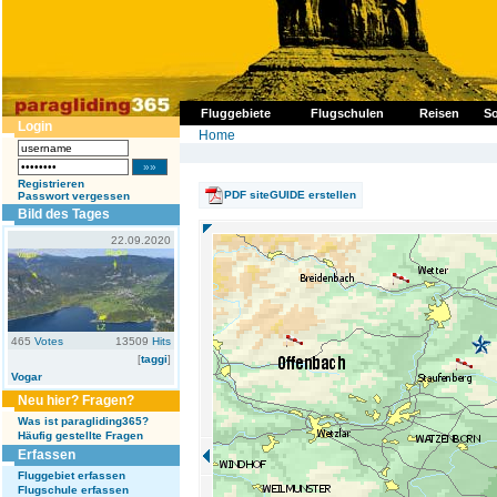
Fluggebiete
Flugschulen
Reisen
So
Login
Home
Registrieren
PDF siteGUIDE erstellen
Passwort vergessen
Bild des Tages
22.09.2020
465
Votes
13509
Hits
[
taggi
]
Vogar
Neu hier? Fragen?
Was ist paragliding365?
Häufig gestellte Fragen
Erfassen
Fluggebiet erfassen
Flugschule erfassen