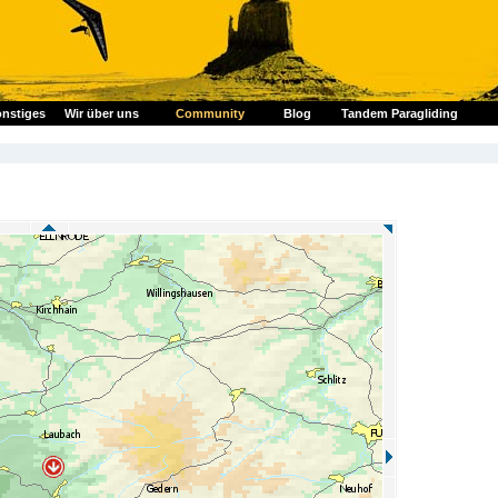
nstiges
Wir über uns
Community
Blog
Tandem Paragliding