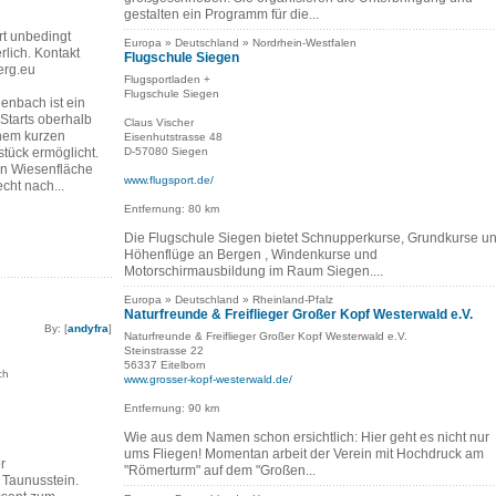
gestalten ein Programm für die...
rt unbedingt
Europa » Deutschland » Nordrhein-Westfalen
rlich. Kontakt
Flugschule Siegen
erg.eu
Flugsportladen +
Flugschule Siegen
enbach ist ein
Starts oberhalb
Claus Vischer
inem kurzen
Eisenhutstrasse 48
tück ermöglicht.
D-57080 Siegen
n Wiesenfläche
www.flugsport.de/
cht nach...
Entfernung: 80 km
Die Flugschule Siegen bietet Schnupperkurse, Grundkurse u
Höhenflüge an Bergen , Windenkurse und
Motorschirmausbildung im Raum Siegen....
Europa » Deutschland » Rheinland-Pfalz
Naturfreunde & Freiflieger Großer Kopf Westerwald e.V.
By: [
andyfra
]
Naturfreunde & Freiflieger Großer Kopf Westerwald e.V.
Steinstrasse 22
56337 Eitelborn
ch
www.grosser-kopf-westerwald.de/
Entfernung: 90 km
Wie aus dem Namen schon ersichtlich: Hier geht es nicht nur
ums Fliegen! Momentan arbeit der Verein mit Hochdruck am
r
"Römerturm" auf dem "Großen...
 Taunusstein.