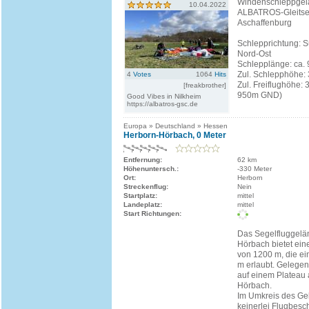
Windenschleppgel
10.04.2022
ALBATROS-Gleitse
Aschaffenburg
Schlepprichtung: 
Nord-Ost
Schlepplänge: ca.
Zul. Schlepphöhe:
4
Votes
1064
Hits
Zul. Freiflughöhe: 
[freakbrother]
950m GND)
Good Vibes in Nilkheim
https://albatros-gsc.de
Europa » Deutschland » Hessen
Herborn-Hörbach, 0 Meter
Entfernung:
62 km
Höhenuntersch.:
-330 Meter
Ort:
Herborn
Streckenflug:
Nein
Startplatz:
mittel
Landeplatz:
mittel
Start Richtungen:
Das Segelfluggelä
Hörbach bietet ein
von 1200 m, die e
m erlaubt. Gelegen
auf einem Plateau
Hörbach.
Im Umkreis des Gel
keinerlei Flugbes