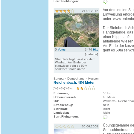
Start Richtungen:
Vor dem ersten Sta
21.01.2012
Einweisung erforde
unter: www.entenb
Der Steinbruch Ach
Hanggelände, das 
einer Klippe auf e
abfallende Wiesens
Am Ende der kurze
5
Votes
3476
Hits
geht es 50m senkre
[mabehe]
Startplatz liegt direkt vor dem
Windrad. Am Ende der
startwiese geht es 50m
senkrecht nach unten.
Europa » Deutschland » Hessen
Reichenbach, 484 Meter
Entfernung:
50 km
Höhenuntersch.:
63 Meter
Ort:
Waldems - Reichenba
Streckenflug:
Nein
Startplatz:
leicht
Landeplatz:
leicht
Start Richtungen:
Übungsgelände de
06.06.2008
Gleitschirmfreunde