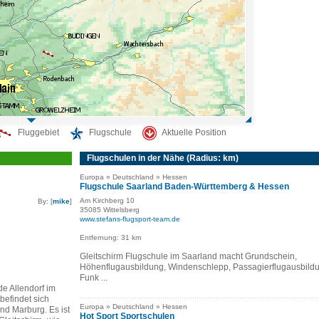
Fluggebiet
Flugschule
Aktuelle Position
Flugschulen in der Nähe (Radius: km)
Europa » Deutschland » Hessen
Flugschule Saarland Baden-Württemberg & Hessen
Am Kirchberg 10
By: [
mike
]
35085 Wittelsberg
www.stefans-flugsport-team.de
Entfernung: 31 km
Gleitschirm Flugschule im Saarland macht Grundschein,
Höhenflugausbildung, Windenschlepp, Passagierflugausbild
Funk ...
e Allendorf im
efindet sich
Europa » Deutschland » Hessen
d Marburg. Es ist
Hot Sport Sportschulen