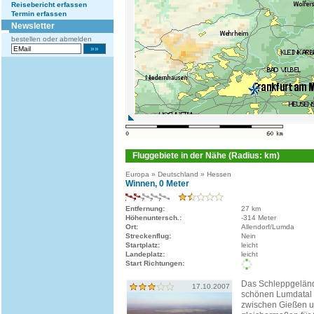
Reisebericht erfassen
Termin erfassen
Newsletter
bestellen oder abmelden
Fluggebiete in der Nähe (Radius: km)
Europa » Deutschland » Hessen
Winnen, 0 Meter
Entfernung:
27 km
Höhenuntersch.:
-314 Meter
Ort:
Allendorf/Lumda
Streckenflug:
Nein
Startplatz:
leicht
Landeplatz:
leicht
Start Richtungen:
Das Schleppgeländ
17.10.2007
schönen Lumdatal b
zwischen Gießen un