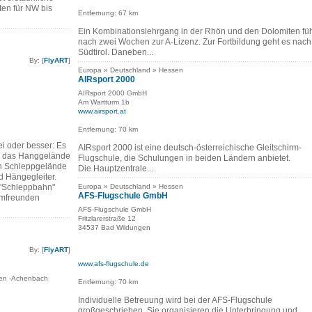
en für NW bis
Entfernung: 67 km
Ein Kombinationslehrgang in der Rhön und den Dolomiten füh
nach zwei Wochen zur A-Lizenz. Zur Fortbildung geht es nach
Südtirol. Daneben...
By: [
FlyART
]
Europa » Deutschland » Hessen
AIRsport 2000
AIRsport 2000 GmbH
Am Wartturm 1b
www.airsport.at
Entfernung: 70 km
i oder besser: Es
AIRsport 2000 ist eine deutsch-österreichische Gleitschirm-
en das Hanggelände
Flugschule, die Schulungen in beiden Ländern anbietet.
in Schleppgelände
Die Hauptzentrale...
d Hängegleiter.
 "Schleppbahn"
Europa » Deutschland » Hessen
AFS-Flugschule GmbH
rmfreunden
AFS-Flugschule GmbH
Fritzlarerstraße 12
34537 Bad Wildungen
By: [
FlyART
]
www.afs-flugschule.de
ten -Achenbach
Entfernung: 70 km
Individuelle Betreuung wird bei der AFS-Flugschule
großgeschrieben. Sie organisieren die Unterbringung und