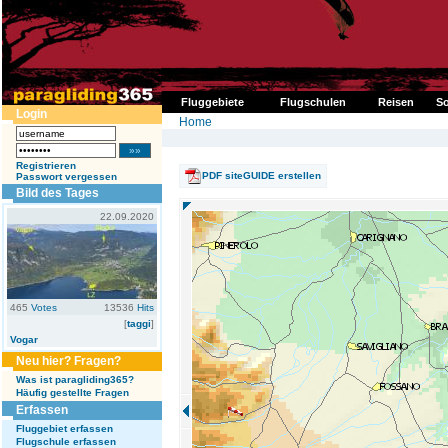
Fluggebiete
Flugschulen
Reisen
So
Login
Home
Registrieren
PDF siteGUIDE erstellen
Passwort vergessen
Bild des Tages
22.09.2020
465
Votes
13536
Hits
[
taggi
]
Vogar
Neu hier? Fragen?
Was ist paragliding365?
Häufig gestellte Fragen
Erfassen
Fluggebiet erfassen
Flugschule erfassen