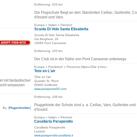
Entfernung: 103 km
Die Flugschule fliegt an den Standorten Ceillac, Guillestre, Co
d'Izoard und Vars.
Europa » Italien » Piemont
Scuola Di Volo Santa Elisabetta
Scuola Di Volo Santa Elisabetta
Via Berghera, 26
10085 Pont Canavese
Entfernung: 105 km
Der Club ist in der Nähe von Pont Canavese unterwegs.
Europa » Frankreich » Provence-Alpes-Côte d Azur
Tete en L'air
Tête en l'air
t mit fantastischer
Quartier St. Roch
nicht verpassen
05600 Guillestre
www.parapente05.com
Entfernung: 108 km
Fluggebiete der Schule sind u. a. Ceillac, Vars, Guillestre und
By: [
Flugschreiber
]
d'Izoard.
Europa » Italien » Piemont
Cavallaria Parapendio
Cavallaria Parapendio
Lessolo
www.parapendiocavallaria.it