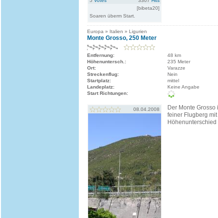
5
Votes
3307
Hits
[bibeta20]
Soaren überm Start.
Europa » Italien » Ligurien
Monte Grosso, 250 Meter
Entfernung:
48 km
Höhenuntersch.:
235 Meter
Ort:
Varazze
Streckenflug:
Nein
Startplatz:
mittel
Landeplatz:
Keine Angabe
Start Richtungen:
Der Monte Grosso is
08.04.2008
feiner Flugberg mi
Höhenunterschied 