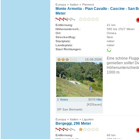
Europa » Italien » Piemont
Monte Armetta - Pian Cavallo - Cascine - San 
Meter
Entfernung:
41 km
Höhenuntersch.:
580 bis 1527 Meter
Ort:
Ormea
Streckenflug:
Nein
Startplatz:
mittel
Landeplatz:
mittel
Start Richtungen:
Eine schöne Flugg
16.09.2006
genießen sollte! Di
Höhenunterschiede
1000 m.
1
Votes
3070
Hits
[KDSauer]
SP San Bernardo
Europa » Italien » Ligurien
Bergeggi, 296 Meter
Entfernung:
46 km