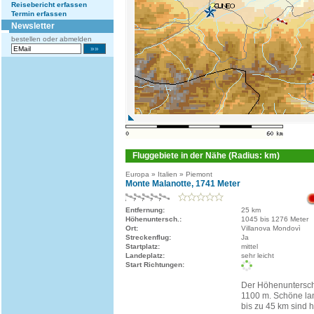
Reisebericht erfassen
Termin erfassen
Newsletter
bestellen oder abmelden
Fluggebiete in der Nähe (Radius: km)
Europa » Italien » Piemont
Monte Malanotte, 1741 Meter
Entfernung:
25 km
Höhenuntersch.:
1045 bis 1276 Meter
Ort:
Villanova Mondovì
Streckenflug:
Ja
Startplatz:
mittel
Landeplatz:
sehr leicht
Start Richtungen:
Der Höhenunterschi
1100 m. Schöne la
bis zu 45 km sind h