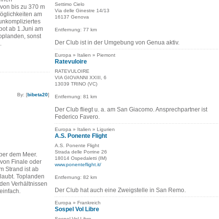
Settimo Cielo
von bis zu 370 m
Via delle Ginestre 14/13
öglichkeiten am
16137 Genova
 unkompliziertes
ot ab 1.Juni am
Entfernung: 77 km
oplanden, sonst
Der Club ist in der Umgebung von Genua aktiv.
.
Europa » Italien » Piemont
Ratevuloire
RATEVULOIRE
VIA GIOVANNI XXIII, 6
13039 TRINO (VC)
By: [
bibeta20
]
Entfernung: 81 km
Der Club fliegt u. a. am San Giacomo. Ansprechpartner ist
Federico Favero.
Europa » Italien » Ligurien
A.S. Ponente Flight
A.S. Ponente Flight
Strada delle Porrine 26
ber dem Meer.
18014 Ospedaletti (IM)
von Finale oder
www.ponenteflight.it/
m Strand ist ab
rlaubt. Toplanden
Entfernung: 82 km
nden Verhältnissen
Der Club hat auch eine Zweigstelle in San Remo.
einfach.
Europa » Frankreich
Sospel Vol Libre
Sospel Vol Libre