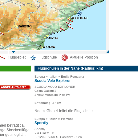
Fluggebiet
Flugschule
Aktuelle Position
Flugschulen in der Nähe (Radius: km)
Europa » Italien » Emilia-Romagna
Scuola Volo Explorer
SCUOLA VOLO EXPLORER
Costa Gallotti 2
27040 Montaldo P.se PV
Entfernung: 27 km
Noemi Ghezzi leitet die Flugschule.
Europa » Italien » Piemont
Sportfly
ed beträgt ca.
Sportfly
nge Streckenflüge
Via Gioera, 11
ier gut möglich.
I - 12020 Villar S. Costanzo ( CN)