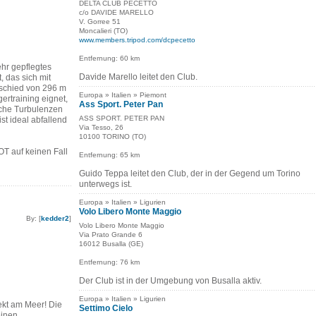
DELTA CLUB PECETTO
c/o DAVIDE MARELLO
V. Gorree 51
Moncalieri (TO)
www.members.tripod.com/dcpecetto
Entfernung: 60 km
ehr gepflegtes
Davide Marello leitet den Club.
, das sich mit
schied von 296 m
Europa » Italien » Piemont
ertraining eignet,
Ass Sport. Peter Pan
sche Turbulenzen
ASS SPORT. PETER PAN
ist ideal abfallend
Via Tesso, 26
10100 TORINO (TO)
T auf keinen Fall
Entfernung: 65 km
Guido Teppa leitet den Club, der in der Gegend um Torino
unterwegs ist.
Europa » Italien » Ligurien
Volo Libero Monte Maggio
By: [
kedder2
]
Volo Libero Monte Maggio
Via Prato Grande 6
16012 Busalla (GE)
Entfernung: 76 km
Der Club ist in der Umgebung von Busalla aktiv.
Europa » Italien » Ligurien
ekt am Meer! Die
Settimo Cielo
einen