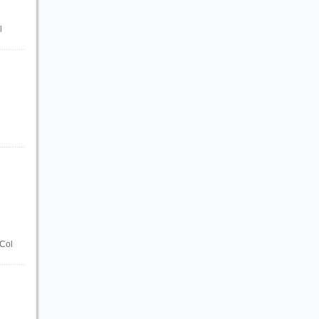
l
 Col