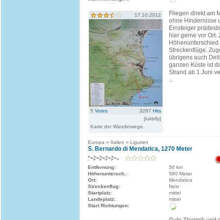
Fliegen direkt am M
17.10.2012
ohne Hindernisse u
Einsteiger prädestin
hier gerne vor Ort.
Höhenunterschied 
Streckenflüge. Zug
übrigens auch Delt
ganzen Küste ist 
Strand ab 1.Juni v
...
5
Votes
3287
Hits
[lukbfly]
Karte der Wanderwege.
Europa » Italien » Ligurien
S. Bernardo di Mendatica, 1270 Meter
Entfernung:
50 km
Höhenuntersch.:
590 Meter
Ort:
Mendatica
Streckenflug:
Nein
Startplatz:
mittel
Landeplatz:
mittel
Start Richtungen: