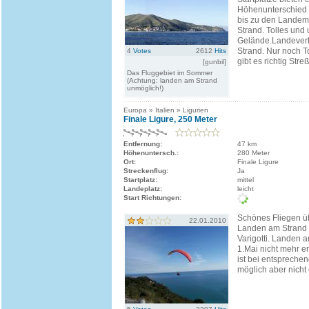
Höhenunterschied 
bis zu den Landem
Strand. Tolles und
Gelände.Landeverb
Strand. Nur noch T
4
Votes
2612
Hits
gibt es richtig Streß
[gunbil]
Das Fluggebiet im Sommer
(Achtung: landen am Strand
unmöglich!)
Europa » Italien » Ligurien
Finale Ligure, 250 Meter
Entfernung:
47 km
Höhenuntersch.:
280 Meter
Ort:
Finale Ligure
Streckenflug:
Ja
Startplatz:
mittel
Landeplatz:
leicht
Start Richtungen:
Schönes Fliegen ü
22.01.2010
Landen am Strand 
Varigotti. Landen a
1.Mai nicht mehr e
ist bei entspreche
möglich aber nicht 