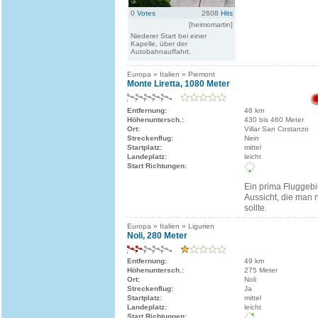
0
Votes
2608
Hits
[heimomartin]
Niederer Start bei einer
Kapelle, über der
Autobahnauffahrt.
Europa » Italien » Piemont
Monte Liretta, 1080 Meter
Entfernung:
48 km
Höhenuntersch.:
430 bis 460 Meter
Ort:
Villar San Costanzo
Streckenflug:
Nein
Startplatz:
mittel
Landeplatz:
leicht
Start Richtungen:
Ein prima Fluggebie
Aussicht, die man 
sollte.
Europa » Italien » Ligurien
Noli, 280 Meter
Entfernung:
49 km
Höhenuntersch.:
275 Meter
Ort:
Noli
Streckenflug:
Ja
Startplatz:
mittel
Landeplatz:
leicht
Start Richtungen: