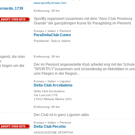
www.sportfly.it/main.htm
Bernardo, 1739
Entfernung: 39 km
Sportfly organisiert zusammen mit dem "Aero Club Provincia
Grande" die ganzjährigen Kurse für Paragliding im Piemont.
Europa » Italien » Piemont
ParaDeltaClub Cuneo
Presidente: Taricco Valerio
egend, die man
Entfernung: 39 km
e
Der im Piemont angesiedelte Klub arbeitet eng mit der Schule
 liegen um die
"SPORTFLY"zusammen und ist beständig an Aktivitäten in un
ums Fliegen in der Region...
Europa » Italien » Ligurien
Delta Club Arcobaleno
Delta Club Arcobaleno
Via Luvccoli 17/6
17012 Albisola Marina (SV)
Entfernung: 46 km
Der Club ist in ganz Ligurien aktiv.
Europa » Italien » Piemont
Delta Club Pecetto
ASSOCIAZIONE SPORTIVA