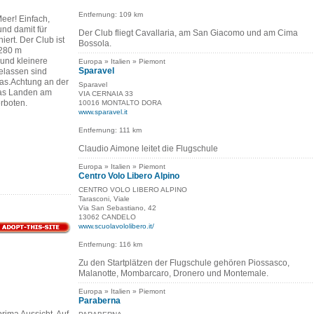
Entfernung: 109 km
eer! Einfach,
nd damit für
Der Club fliegt Cavallaria, am San Giacomo und am Cima
iert. Der Club ist
Bossola.
 280 m
und kleinere
Europa » Italien » Piemont
Sparavel
elassen sind
as.Achtung an der
Sparavel
das Landen am
VIA CERNAIA 33
erboten.
10016 MONTALTO DORA
www.sparavel.it
Entfernung: 111 km
Claudio Aimone leitet die Flugschule
Europa » Italien » Piemont
Centro Volo Libero Alpino
CENTRO VOLO LIBERO ALPINO
Tarasconi, Viale
Via San Sebastiano, 42
13062 CANDELO
www.scuolavololibero.it/
Entfernung: 116 km
Zu den Startplätzen der Flugschule gehören Piossasco,
Malanotte, Mombarcaro, Dronero und Montemale.
Europa » Italien » Piemont
Paraberna