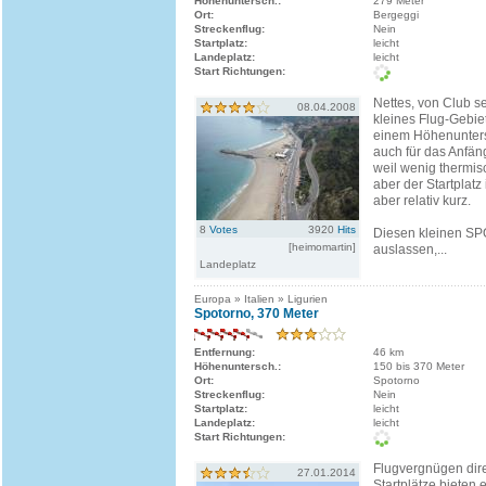
Höhenuntersch.:
279 Meter
Ort:
Bergeggi
Streckenflug:
Nein
Startplatz:
leicht
Landeplatz:
leicht
Start Richtungen:
Nettes, von Club s
08.04.2008
kleines Flug-Gebiet
einem Höhenunter
auch für das Anfäng
weil wenig thermi
aber der Startplatz 
aber relativ kurz.
8
Votes
3920
Hits
Diesen kleinen SPO
[heimomartin]
auslassen,...
Landeplatz
Europa » Italien » Ligurien
Spotorno, 370 Meter
Entfernung:
46 km
Höhenuntersch.:
150 bis 370 Meter
Ort:
Spotorno
Streckenflug:
Nein
Startplatz:
leicht
Landeplatz:
leicht
Start Richtungen:
Flugvergnügen dir
27.01.2014
Startplätze bieten 