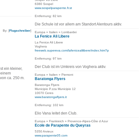
6380 Sospel
www.sospelparapente.fr.st
Entfernung: 82 km
Die Schule ist vor allem am Standort Alentours aktiv.
By: [
Flugschreiber
]
Europa » Italien » Lombardei
La Fenice Ali Libere
La Fenice Ali Libere
Voghera
freeweb.supereva.com/lafenicealilibere/index.htm?p
Entfernung: 97 km
Der Club ist im Umkreis von Voghera aktiv.
t ein kleiner,
t einem
Europa » Italien » Piemont
von ca. 250 m.
Baratonga Flyers
Baratonga Flyers
Municipio P.zza Municipio 12
10070 Ceres
www.baratongaflyers.it
Entfernung: 102 km
Elio Vana leitet den Club.
Europa » Frankreich » Provence-Alpes-Côte d Azur
Ecole de Parapente du Queyras
5350 Arvieux
www.parapente05.com